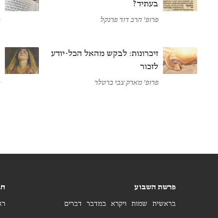
בעתיד?
ת
פרופ' הרב דוד פרנקל
פ
זיכרונות: לבקש מהאל הכל-יודע
ח
לזכור
ב
פרופ' מארק צבי ברטלר
פ
פרשת השבוע
חג
בראשית
שמות
ויקרא
במדבר
דברים
רא