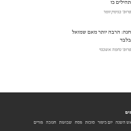
הילים כז
רופ' בנימין זומר
נה: הרבה יותר מאם שמואל
לבד
רופ' נחמה אשכנזי
ים
ש השנה
יום כיפור
סוכות
פסח
שבועות
חנוכה
פורים