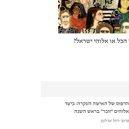
 הכל או אלוהי ישראל?
דפוס של האישה העקרה: כיצד
לוהים "זוכר" בראש השנה
רופ' רחל אדלמן