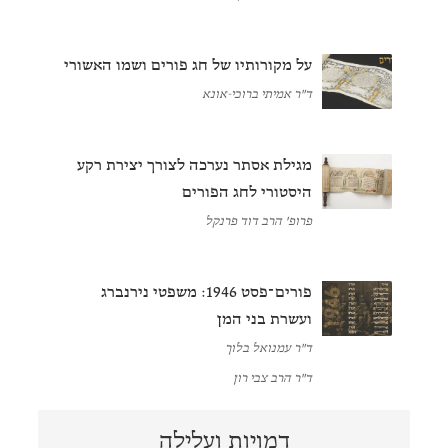
על מקורותיו של חג פורים ושמו האשורי
ד"ר אמיתי ברוכי-אונא
מגילת אסתר נערכה לצורך יצירת רקע
היסטורי לחג הפורים
פרופ' הרב דוד פרנקל
פורים־פסט 1946: משפטי נירנברג
ועשרת בני המן
ד"ר עמנואל בלוך
ד"ר הרב צבי רון
דמויות ועלילה