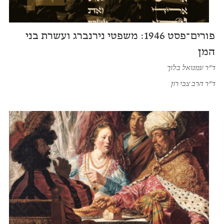
פורים־פסט 1946: משפטי נירנברג ועשרת בני
המן
ד"ר עמנואל בלוך
ד"ר הרב צבי רון