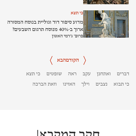
כי תצא
מדוע סיפור דוד וגוליית בנוסח המסורה
ארוך ב-40% מנוסח תרגום השבעים?
פרופ' ג'רמי האטון
הקודם
הבא
דברים
ואתחנן
עקב
ראה
שופטים
כי תצא
כי תבוא
נצבים
וילך
האזינו
וזאת הברכה
חקר המקרא
|