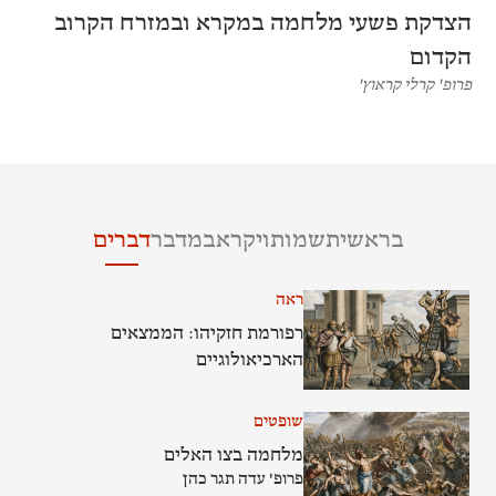
הצדקת פשעי מלחמה במקרא ובמזרח הקרוב
הקדום
פרופ' קרלי קראוץ'
בראשית
שמות
ויקרא
במדבר
דברים
ראה
ל
רפורמת חזקיהו: הממצאים
הארכיאולוגיים
שופטים
מלחמה בצו האלים
פרופ' עדה תגר כהן