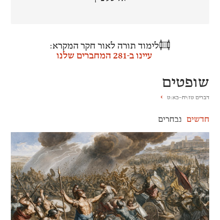
לימוד תורה לאור חקר המקרא:
עיינו ב-281 המחברים שלנו
שופטים
דברים טז:יח–כא:ט
חדשים
נבחרים