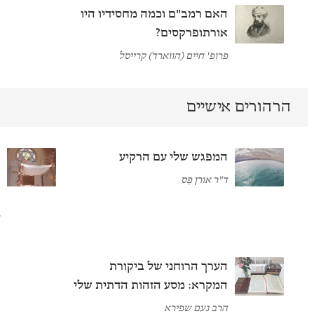
האם רמב"ם וכמה מחסידיו היו
אורתופרקסים?
פרופ' חיים (הווארד) קרייסל
הרהורים אישיים
המפגש שלי עם הרקיע
ל
ה
ד"ר אורן פַס
ב
ד
הערך הרוחני של ביקורת
המקרא: מסע הזהות הדתית שלי
הרב נעם שפירא