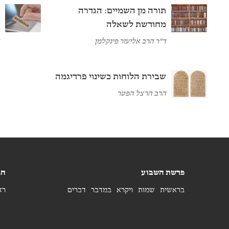
תורה מן השמיים: הגדרה
ת
מחודשת לשאלה
ר
ד"ר הרב אליעזר פינקלמן
ד
שבירת הלוחות כשינוי פרדיגמה
הרב הרצל הפטר
פרשת השבוע
חג
בראשית
שמות
ויקרא
במדבר
דברים
רא