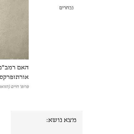
נבחרים
האם רמב"ם 
אורתופרקסי
פרופ' חיים (הווא
מצא נושא: