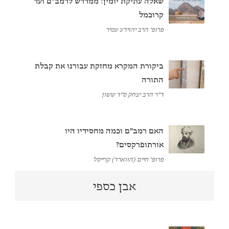
שאלה עתיקת יומין: ממדרש לרמב"ם ועד
קרוכמל
פרופ' הרב יהוידע עמיר
ביקורת המקרא מחזקת עבורנו את קבלת
התורה
ד"ר הרב יצחק ס"ד ששון
האם רמב"ם וכמה מחסידיו היו
אורתופרקסים?
פרופ' חיים (הווארד) קרייסל
אבן כספי