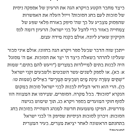
כיצד מחבר הקטע בויקרא הגה את הרעיון של אספקה ניסית
של סוכות לעם בחג הסוכות? וייזל העלה את האפשרות
שהפסוק מצביע על כך שה' סיפק באורח פלאי שפע של
צמחייה באזור כדי להצל על בני ישראל; הרעיון דומה לנס
הקיקיון שארע ליונה, אולם בקנה מידה עצום.
ייתכן שזה הדבר שבעל ספר ויקרא הגה בחזונו; אולם איני סבור
שעלינו להרהר בשאלה כיצד ה' יצר את הסוכות. אם ה' מסוגל
היה לבנות בתים למיילדות במצרים (”ויעש להם בתים;“ שמות
א: כא), או לספק לשנים-עשר השבטים ולשבעים זקני ישראל
”שְׁתֵּ֥ים עֶשְׂרֵ֛ה עֵינֹ֥ת מַ֖יִם וְשִׁבְעִ֣ים תְּמָרִ֑ים“ באֵילים (שמות טו:
כז), הרי הוא ודאי הצליח לבנות לבני ישראל סוכות במקום
הנקרא ”סוכות“. בכל מקרה, הסופרים, שצירפו את המצווה הזו
לסוף חוקי המועדים בספר ויקרא כג, תוך שימוש בגישה
מדרשית, הפיקו משמעות חדשה למנהג השהייה בסוכות בחג
הסוכות: זיכרון לסוכות הנִיסיות שסיפק ה' לבני ישראל
בתחנתם הראשונה לאחר יציאת מצרים, בעיר המצרית
"סוכות".