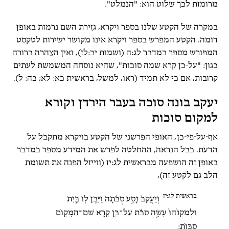
מרומזת לכך שלוט הוא: "הנמלט".
במקרה של הקטע שלנו בספר ויקרא, גזִירת השם נרמזת באופן
דומה. הקטע המפרש בספר ויקרא אינו מקושר ישירות לטקסט
המפורש מספר במדבר לג:ה (ושמות יב:לז), ואין הצהרה ברורה
כגון: "על-כן קרא שמה סוכות", שהיא נוסחה המשמשת לעתים
קרובות, אם כי לא תמיד (ראו, למשל, בראשית כא: לא; כה: ל).
יעקב בונה סוכה בעבר הירדן וקורא
למקום סוכות
אף-על-פי-כן, האופי הפרשני של הקטע בויקרא מתקבל על
הדעת. ככל הנראה, ההחלטה לפרש את המידע מספר במדבר
באופן זה הושפעה מבראשית לג:יז (ווייזל הפנה את תשומת
הלב גם לקטע זה),
בראשית לג:יז
וְיַעֲקֹב֙ נָסַ֣ע סֻכֹּ֔תָה וַיִּ֥בֶן ל֖וֹ בָּ֑יִת
וּלְמִקְנֵ֙הוּ֙ עָשָׂ֣ה סֻכֹּ֔ת עַל־כֵּ֛ן קָרָ֥א שֵׁם־הַמָּק֖וֹם
סֻכּֽוֹת: