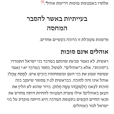
[3]
אלתרו באמצעות מוטות ויריעות אוהל“.
בעייתיות באשר להסבר
המחסה
פרשנות מקובלת זו כרוכה בקשיים אחדים.
אוהלים אינם סוכות
ראשית, לא נאמר שבעת שהותם במדבר בני ישראל התגוררו
ב"סוכות", אלא ב"אוהלים". למשל, בספר במדבר יא:י נאמר
שמשה שמע את בני העם ומשפחותיו בוכים אִישׁ, לְפֶתַח אָהֳלוֹ.
אוהל אינו זהה לסוכה. בבראשית לג:יז מסופר שיעקב בנה
סוכות לצאנו (וּלְמִקְנֵ֙הוּ֙ עָשָׂ֣ה סֻכֹּ֔ת). ברור שהוא לא הלין את
הצאן באוהלים! אילו מטרת המצווה להחיות היתה מחדש את
תנאי החיים הקשים בתקופת המדבר, היא הייתה פוקדת על בני
ישראל לגור באוהלים.