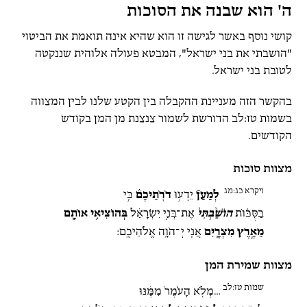
ה' הוא שבנה את הסוכות
קושי נוסף באשר לגישה זו הוא שהיא אינה תואמת את הביטוי
"הושבתי את בני ישראל", המבטא פעולה אלוהית שננקטה
לטובת בני ישראל.
בהקשר הזה מעניינת ההקבלה בין הקטע שלנו לבין המצווה
בשמות טז:לב הדורשת לשמור צנצנת מן המן בקודש
הקודשים.
מצוות סוכות
ויקרא כג:מג
לְמַעַן֘
יֵדְע֣וּ
דֹרֹֽתֵיכֶם֒
כִּ֣י
בַסֻּכּ֗וֹת
הוֹשַׁ֙בְתִּי֙
אֶת־בְּנֵ֣י יִשְׂרָאֵ֔ל
בְּהוֹצִיאִ֥י אוֹתָ֖ם
מֵאֶ֣רֶץ מִצְרָ֑יִם
אֲנִ֖י יְ־הֹוָ֥ה אֱלֹהֵיכֶֽם:
מצוות שמירת המן
שמות טז:לב
…מְלֹ֤א הָעֹ֙מֶר֙ מִמֶּ֔נּוּ