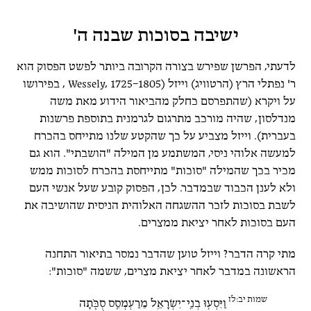
ישיבה בסוכות שבנה ה'
לדעתי, הפרשן שפירש בצורה הקרובה ביותר לפשט הפסוק הוא
ר' נפתלי הרץ (הרטוויג) וייזל (Wessely, 1725–1805 , בפירושו
על ויקרא (שהתפרסם כחלק מהביאור הידוע מאת משה
מנדלסון, שהיה מורכב מתרגום לגרמנית בתוספת פרשנות
בעברית). וייזל מצביע על כך שהקטע שלנו מתייחס בהכרח
למעשה אלוהי ניסי, המשתמע מן המילה "הושבתי". הוא גם
מכיר בכך שהמילה "סוכות" מתייחסת בהכרח לסוכות ממש
ולא לענן הכבוד שבמדבר. לכן, הפסוק קובע שעל אנשי העם
לשבת בסוכות לזכר ההשגחה האלוהית הניסית שהושיבה את
העם בסוכות לאחר יציאת ממצרים.
מתי קרה הדבר? וייזל טוען שהדבר נמסר בתיאור התחנה
הראשונה במדבר לאחר יציאת מצרים, ששמה "סוכות":
שמות יב:לז
וַיִּסְע֧וּ בְנֵֽי־יִשְׂרָאֵ֛ל מֵרַעְמְסֵ֖ס סֻכֹּ֑תָה