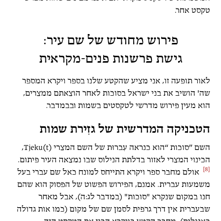
טקסט אחר.
פירוש מחודש של שם עיר:
גישת פרשנות פנים-מקראית
לאור תופעה זו, אני מציע שהקטע שלנו בספר ויקרא המספר
שה' הושיב את בני ישראל בסוכות לאחר הוצאתם ממצרים,
הוא מעין פירוש מדרשי לטקסטים בשמות ובבמדבר.
הטכניקה המדרשית של גזִירת שמות
השם ”סוכות “הוא כנראה עִברוּת של השם המצרי Tjeku(t),
הכינוי המצרי לאזור בדלתת הנילוס שבו נמצאה העיר פיתום.
[8]
אולם מחבר ספר ויקרא התייחס למונח כאל שם עברי בעל
משמעות עברית. אמנם, הפירוש הפשוט של הפסוק הוא שהם
חנו במקום שנקרא "סוכות" (במדבר לג:ה), אבל מאחר
שבעברית אין דרך גרפית לסמן שם של מקום (כמו אות גדולה