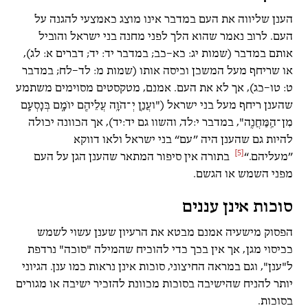
הענן שליווה את העם במדבר אינו מוצג כאמצעי להגנה על
העם. לרוב נאמר שהוא הלך לפני מחנה בני ישראל והוביל
אותם במדבר (שמות יג: כא–כב; במדבר יד: יד; דברים א: לג),
או שריחף מעל המשכן וכיסה אותו (שמות מ: לד–לח; במדבר
ט: טו–כג), אך לא את העם. אמנם, מטקסטים מסוימים משתמע
שהענן ריחף מעל בני ישראל ("ועֲנַ֧ן יְ־הֹוָ֛ה עֲלֵיהֶ֖ם יוֹמָ֑ם בְּנׇסְעָ֖ם
מִן־הַֽמַּחֲנֶֽה", במדבר י:לד, והשוו גם יד:יד), אך הכוונה יכולה
להיות גם שהענן היה ”עם“ בני ישראל ולאו דווקא
[5]
”מעליהם.“
בתורה אין סיפור המתאר שהענן הגן על העם
מפני השמש או הגשם.
סוכות אינן עננים
הפסוק מישעיה אמנם מבטא את הרעיון שענן עשוי לשמש
ככיסוי מגן, אך אין בכך כדי להוכיח שהמילה "סוכה" נרדפת
ל"ענן", וגם במראה החיצוני, סוכות אינן נראות כמו ענן. הגיוני
יותר להניח שהישיבה בסוכות מכוונת להזכיר ישיבה או מגורים
בסוכות.