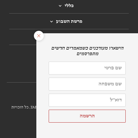
כללי
פרשת השבוע
חגים
הרשמה לניוזלטר
לתרומות
הושק חג השבועות 5781/2021 | זכויות יוצרים ©
פרויקט TABS, כל הזכויות
שמורות