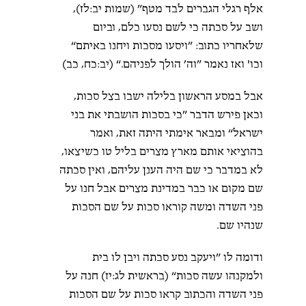
אלף רגלי הגברים לבד מטף” (שמות יב:לז),
ושב על סכתה כי לשם נסעו כלם, וביום
שלאחריו כתוב: ”ויסעו מסכות ויחנו באיתם“
וכו' ואז נאמר ”וה’ הולך לפניהם.“ (יב:כח, כב)
אבל במסע הראשון בלילה ישבו בצל סכות,
וכאן פירש הדבר ”כי בסכות הושבתי את בני
ישראל“ ומבאר אימתי היתה זאת, ואמר
בהוציאי אותם מארץ מצרים בליל טו כשיצאו,
לא במדבר כי שם היה הענן עליהם, ואין סכתה
שם מקום או כבר במדינת מצרים אבל חנו על
פני השדה ומשה קוראו סכות על שם הסכות
שנהיו שם.
ודומה לו ”ויעקב נסע סכתה ויבן לו בית
ולמקנהו עשה סכות“ (בראשית לג:יז) חנה על
פני השדה והכתוב קראו סכות על שם הסכות