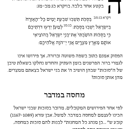
ה
בקטע אחד בלבד, בויקרא כג:מב–מג:
ויקרא כג:מב
בַּסֻּכֹּ֥ת תֵּשְׁב֖וּ שִׁבְעַ֣ת יָמִ֑ים כָּל־הָֽאֶזְרָח֙
כג:מג
בְּיִשְׂרָאֵ֔ל יֵשְׁב֖וּ בַּסֻּכֹּֽת:
לְמַעַן֘ יֵדְע֣וּ דֹרֹֽתֵיכֶם֒
כִּ֣י בַסֻּכּ֗וֹת הוֹשַׁ֙בְתִּי֙ אֶת־בְּנֵ֣י יִשְׂרָאֵ֔ל בְּהוֹצִיאִ֥י
אוֹתָ֖ם מֵאֶ֣רֶץ מִצְרָ֑יִם אֲנִ֖י יְ־הֹוָ֥ה אֱלֹהֵיכֶֽם:
הפסוק אמנם כתוב בשפה פשוטה וברורה, אך פירושו אינו
לגמרי ברור. הפרשנים בזמן העתיק והחדש נחלקו בשאלת טיבן
של ה"סוכות" שבהן הושיב ה' את בני ישראל בצאתם ממצרים.
מהן אותן סוכות?
מחסה במדבר
לפי אחד הפירושים המקובלים, מדובר בסוכות שבני ישראל
הכינו לעצמם למחסה במדבר. למשל, אבן עזרא (1089–1167)
קובע ש” ...כן מנהג כל המחנות“ לבנות להם סוכות כמחסה,