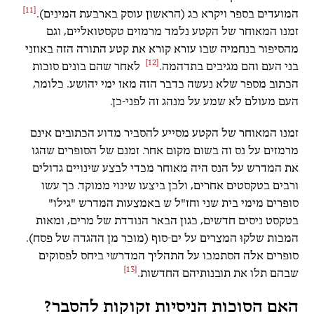
[11]
המועדים בספר ויקרא כג (הראשון עוסק בארבעת המינים).
זמנו המאוחר של הקטע נלמד מרמזים טקסטואליים, וגם
מהסיפור בנחמיה שבו עזרא קורא את קטע התורה הזה באוזני
[12]
בני העם והם מגיבים בתדהמה.
לאחר שהם בונים סוכות
הכתוב מספר שלא נעשה כדבר הזה מאז ימי יהושע. כלומר,
העם מעולם לא שמע על מנהג זה לפני-כן.
זמנו המאוחר של הקטע מסייע להסביר מדוע הכתובים אינם
מרמזים על נס זה בשום מקום אחר. זמנם של הסופרים שהגו
את המדרש על הנס היה מאוחר מכדי לבצע שינויים גדולים
ורבים בטקסטים אחרים, ולכן ביצעו שינוי ממוקד. כך עשו
סופרים מימי בית שני וחז"ל ש באמצעות המדרש "גילו"
בטקסט ניסים חדשים, כגון הבאר הנודדת של מרים, ומאות
המכות שלקוּ המצרים על ים-סוף (מוכר מן ההגדה של פסח).
סופרים אלה הסתמכו על התהליך המדרשי ביחס לפסוקים
[13]
שבהם תלו את תובנותיהם החדשות.
האם הסוכות הניסיות זקוקות להסבר?