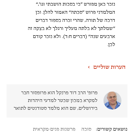
נזכר כאן מפורש ”כי בסכות הושבתי וגו’,“
המלמדני פרוש ”סכתה“ האמור להלן. וכן
דרכה של תורה, שהרי זכרה בספור דברים
”שמלתך לא בלתה מעליך ורגלך לא בצקה זה
ארבעים שנה“ (דברים ח:ד). ולא נזכר קודם
לכן.
הערות שוליים
פרופ' הרב דוד פרנקל
הוא פרופסור חבר
למקרא במכון שכטר למדעי היהדות
בירושלים, שם הוא מלמד סטודנטים לתואר
שני ומוסמכים לרבנות. הוא כתב את עבודת
הדוקטורט שלו באוניברסיטה העברית
סוכה
פרשנות פנים-מקראית
בירושלים, בהנחיית פרופ' משה וינפלד. הוא