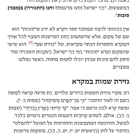
באנגלית), מחבר הקטע בויקרא הבין את הטקסט הזה
במשמעות, "בני ישראל נסעו מרעמסס
וחנו (התגוררו) ב(מבני)
סוכות
".
אין בכוונתי לרמוז שמחבר ספר ויקרא לא ידע ש"סוכות" הוא
שם של מקום, אלא שהשתמש בסוג הפרשנות המצוי לכל אורך
[9]
המקרא והספרות הבתר-מקראית, של "גזִירת שם":
הוא שיער
שהמקום נקרא "סוכות" בפי בני ישראל, בעקבות העובדה שה'
סיפק להם סוכות שבהן יוכלו לתפוס מחסה, כאשר נמלטו
ממצרים.
גזירת שמות במקרא
רוב מקרי גזירת השמות ברורים וגלויים. בת פרעה קראה למשה
בשם זה לאור ההסבר "כִּ֥י מִן־הַמַּ֖יִם מְשִׁיתִֽהוּ" (שמות ב: י),
ומשה קרא לבנו גרשם כי אמר: "גֵּ֣ר הָיִ֔יתִי בְּאֶ֖רֶץ נׇכְרִיָּֽה" (שמות
ב: כב). אולם, לעתים קרובות השמות הנגזרים נרמזים בלבד.
למשל, ההדגשה המתמשכת והחזרתית על הפועל ”להמלט“
בסיפור על לוט (בראשית יט: יז, יט, כ, כב), משקפת פרשנות