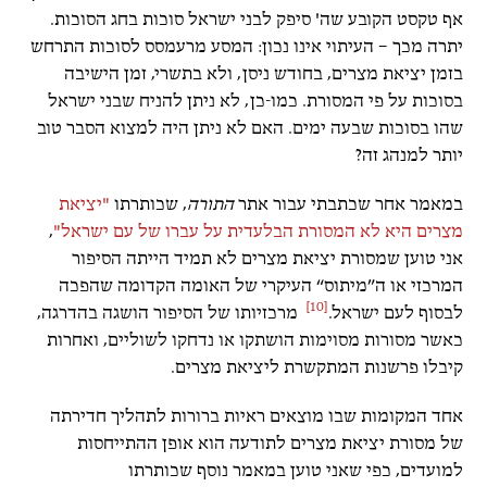
אף טקסט הקובע שה' סיפק לבני ישראל סוכות בחג הסוכות.
יתרה מכך – העיתוי אינו נכון: המסע מרעמסס לסוכות התרחש
בזמן יציאת מצרים, בחודש ניסן, ולא בתשרי, זמן הישיבה
בסוכות על פי המסורת. כמו-כן, לא ניתן להניח שבני ישראל
שהו בסוכות שבעה ימים. האם לא ניתן היה למצוא הסבר טוב
יותר למנהג זה?
במאמר אחר שכתבתי עבור אתר
התורה
, שכותרתו
"יציאת
מצרים היא לא המסורת הבלעדית על עברו של עם ישראל"
,
אני טוען שמסורת יציאת מצרים לא תמיד הייתה הסיפור
המרכזי או ה
”מיתוס“
העיקרי של האומה הקדומה שהפכה
[10]
לבסוף לעם ישראל.
מרכזיותו של הסיפור הושגה בהדרגה,
כאשר מסורות מסוימות הושתקו או נדחקו לשוליים, ואחרות
קיבלו פרשנות המתקשרת ליציאת מצרים.
אחד המקומות שבו מוצאים ראיות ברורות לתהליך חדירתה
של מסורת יציאת מצרים לתודעה הוא אופן ההתייחסות
למועדים, כפי שאני טוען במאמר נוסף שכותרתו