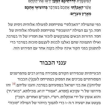
לְמִשְׁמֶ֖רֶת
לְדֹרֹתֵיכֶ֑ם לְמַ֣עַן
יִרְא֣וּ אֶת־הַלֶּ֗חֶם
אֲשֶׁ֨ר
הֶאֱכַ֤לְתִּי
אֶתְכֶם֙ בַּמִּדְבָּ֔ר
בְּהוֹצִיאִ֥י אֶתְכֶ֖ם
מֵאֶ֥רֶץ מִצְרָֽיִם
:
כפי שהמילה ”האכלתי“ מתייחסת לפעולה אלוהית ניסית של
חסד, כך גם המילה ”הושבתי“ מתייחסת לפעולה אלוהית של
חסד. הדורות הבאים מתבקשים לזכור את חסדיו של ה' במדבר,
ואילו התמונה שהם נאלצו לבנות לעצמם סוכות במדבר כדי
להתגונן בפני הקור אינה עולה בקנה אחד עם הפירוש הזה.
ענני הכבוד
הבעייתיות שבפירוש הקודם מסבירה מדוע רבים מהפרשנים
המסורתיים מבינים את הפסוק כמתייחס לענן(י) הכבוד
[4]
שליוה(ו) את בני ישראל במסעיהם במדבר, והגנו עליהם.
זהו
פירושו של ר' עקיבא (ספרא, ”אמור“
יז:יא; מכילתא,
”בוא“,יד)
והוא אומץ על ידי אונקלוס, רש"י, רמב"ם ואחרים. רמב"ן
מצטט את ישעיה ד:ה–ו כדי לתמוך בזיהוי של המילה ”סוכה“