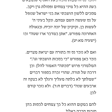
ולזכר נס זה מצות סוכה בעת האסיף שנמצאים
בעת ההיא כל מיני צמחים ופסולת גרן ויקב,
מסכים ללשון הושבתי את בני ישראל שנופל
על נס שעשה השם עמהם, ונקל בעיני ה’
לעשות כן, וקיקיון של יונה יוכיח, ובגאולה
האחרונה מפורש, ”אתן במדבר ארז שטה“ וכו
(ישעיה מא:יט).
ואם לא נזכר נס זה בתורה עם יציאת מצרים,
נזכר כאן מפורש ”כי בסכות הושבתי וגו’,“
המלמדני פרוש ”סכתה“ האמור להלן. וכן
דרכה של תורה, שהרי זכרה בספור דברים
”שמלתך לא בלתה מעליך ורגלך לא בצקה זה
ארבעים שנה“ (דברים ח:ד). ולא נזכר קודם
לכן.
להם במקום ההוא כל כך צמחים לכסות בהן
סוכות הרבה כאלו?