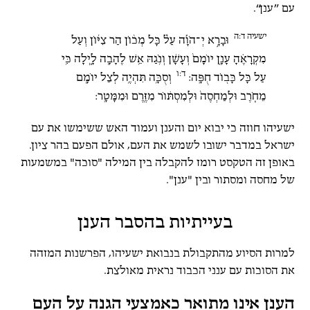
עם
”ענן“.
ישעיה ד:ה
וּבָרָ֣א יְ־הֹוָ֡ה עַל֩ כָּל מְכ֨וֹן הַר צִיּ֜וֹן וְעַל
מִקְרָאֶ֗הָ עָנָ֤ן יוֹמָם֙ וְעָשָׁ֔ן וְנֹ֛גַהּ אֵ֥שׁ לֶהָבָ֖ה לָ֑יְלָה כִּ֥י
ד:ו
עַל כָּל כָּב֖וֹד חֻפָּֽה:
וְסֻכָּ֛ה תִּהְיֶ֥ה לְצֵל יוֹמָ֖ם
מֵחֹ֑רֶב וּלְמַחְסֶה֙ וּלְמִסְתּ֔וֹר מִזֶּ֖רֶם וּמִמָּטָֽר:
ישעיהו חוזה כי יבוא יום והענן ועמוד האש ששימשו את עם
ישראל במדבר ישובו לשמש את העם, אולם הפעם בהר ציון.
באופן זה הטקסט רומז להקבלה בין המילה "סוכה" במשמעות
של מחסה ומסתור ובין "ענן".
בעייתיות בהסבר הענן
למרות הסיוע מהתקבולת בנבואת ישעיהו, הפרשנות המזהה
את הסוכות עם ענני הכבוד נראית מאולצת.
הענן אינו מתואר כאמצעי הגנה על העם