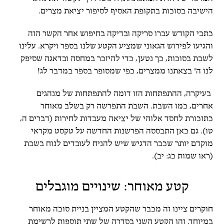
הישיבה בסוכות בתקופת האסיף לסיפור יציאת מצרים.
כתבי הקודש עברו סריקה ובדיקה בחיפוש אחר הקשר הזה
והגיעו לפירוש הגאוני שמציע הקטע שלנו בספר ויקרא. עלינו
לשבת בסוכות, כך נטען, כדי להיזכר במחסה ובדאגה שסיפק
לנו ה' בצאתנו ממצרים, כפי שמסופר בספר במדבר לג!
בעיקרה, ההתפתחות הזו דומה להתפתחות של מנהגים
אחרים, כמו השבת. השבת התפרשה רק בשלב מאוחר
כתזכורת לחסד אלוהי של יציאה מעבדות לחירות (דברים ה,
טו). גם כאן התבססה הפרשנות החדשה על טקסט מקראי
מוקדם יותר שכבר הדגיש שיש להניח לעובדים לנוח בשבת
(ראו שמות כג: יב).
קטע מאוחר: שינויים מוגבלים
חוקרים ציינו זה מכבר שהקטע המציין בניית סוכה מאוחר
במיוחד. זהו הקטע השני בסדרה של שתי תוספות לרשימת