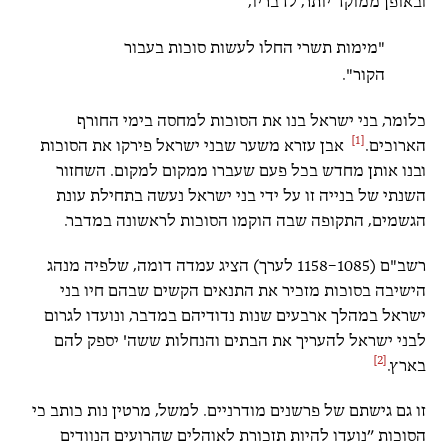
ובאופן ממוקד יותר, לדבריו,
"מימות תשרי החלו לעשות סוכות בעבור
הקור".
כלומר, בני ישראל בנו את הסוכות למחסה בימי החורף
[1]
הארוכים.
אבן עזרא משער שבני ישראל פירקו את הסוכות
ובנו אותן מחדש בכל פעם שעברו ממקום למקום. השחזור
השנתי של בנייה זו על ידי בני ישראל נעשה בתחילת עונת
הגשמים, התקופה שבה הוקמו הסוכות לראשונה במדבר.
רשב"ם (1085–1158 לערך) הציג עמדה דומה, שלפיה מנהג
הישיבה בסוכות מזכיר את התנאים הקשים שבהם חיו בני
ישראל במהלך ארבעים שנות נדודיהם במדבר, ונועדו לגרום
לבני ישראל להעריך את הבתים והנחלות ששה' יספק להם
[2]
בארץ.
זו גם גישתם של פרשנים מודרניים. למשל, מרטין נות כותב כי
הסוכות ”נועדו להיות תזכורת לאוהלים שהרועים הנוודים