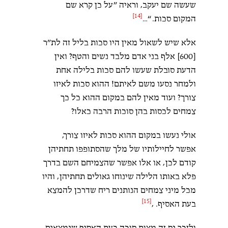
שעשה שם יעקב, וראיה ”על כן קרא שם
[14]
המקום סכות. “…
אלא שיש לשאול מאין היו סכות בליל זה לת”ר
[600] אלף בני אדם מלבד נשים והטף? ואין
הדעת סובלת שעשו להם סכות בלילה אחת
ולמחר נסעו משם לאיתם! ההוא סכות לאיזו
צורך? ועוד מאין להם במקום ההוא כל כך
צמחים לכסות בהן סוכות הרבה כאלו?
אולי נעשו במקום ההוא סכות לאיזו צורך,
אפשר לחיילותיו של מלך שהסתופפו תחתיהן
קודם לכן, או אלו אפשר שהצמיחם השם בדרך
פלא באותו הלילה שינוחו גאולים תחתיהן, והיו
מכל מיני צמחים הנותנים ריח שדרכן להמצא
[15]
בעת האסיף. ,