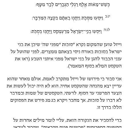
כְּשֵׁשׁ־מֵא֨וֹת אֶ֧לֶף רַגְלִ֛י הַגְּבָרִ֖ים לְבַ֥ד מִטָּֽף:
יג:כ
וַיִּסְע֖וּ מִסֻּכֹּ֑ת וַיַּחֲנ֣וּ בְאֵתָ֔ם בִּקְצֵ֖ה הַמִּדְבָּֽר:
לג:ה
וַיִּסְע֥וּ בְנֵֽי־יִשְׂרָאֵ֖ל מֵרַעְמְסֵ֑ס וַֽיַּחֲנ֖וּ בְּסֻכֹּֽת:
וייזל טוען שהמקום נקרא ”סוכות “מפני שה' שיכן את בני
ישראל בסוכות באורח ניסי בצאתם ממצרים, לפני שהוטל על
ענני הכבוד להגן על בני ישראל מפני איתני הטבע (ראו את
הטקסט המלא בסוף המאמר).
אני סבור כי פירושו של וייזל מתקרב לאמת, אולם מאחר שהוא
עדיין יצא מהנחה שהטקסט אחיד, הוא לא היה יכול לעשות את
הצעד הפרשני עד הסוף. לדעתי, הטקסטים של שמות ובמדבר
לא דברו על סוכות, אך מחבר ויקרא כג:מג פירש את הפסוקים
הללו בדרך זו.
כדי להסביר את הנקודה הזאת, עליי לומר מילים אחדות על
התופעה הספרותית "פרשנות פנים מקראית", שקרוב לוודאי