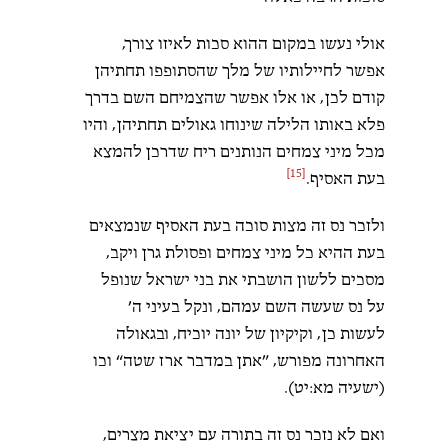
אולי נעשו במקום ההוא סכות לאיזו צורך,
אפשר לחיילותיו של מלך שהסתופפו תחתיהן
קודם לכן, או אלו אפשר שהצמיחם השם בדרך
פלא באותו הלילה שינוחו גאולים תחתיהן, והיו
מכל מיני צמחים הנותנים ריח שדרכן להמצא
[15]
בעת האסיף.
ולזכר נס זה מצות סוכה בעת האסיף שנמצאים
בעת ההיא כל מיני צמחים ופסולת גרן ויקב,
מסכים ללשון הושבתי את בני ישראל שנופל
על נס שעשה השם עמהם, ונקל בעיני ה’
לעשות כן, וקיקיון של יונה יוכיח, ובגאולה
האחרונה מפורש, ”אתן במדבר ארז שטה“ וכו
(ישעיה מא:יט).
ואם לא נזכר נס זה בתורה עם יציאת מצרים,