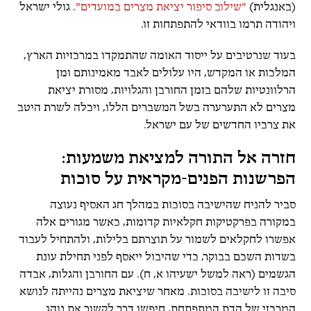
(באנגלית)
"שילוב סיפור יציאת מצרים במועדים"
. גולי ישראל
ויהודה תרמו בוודאי להתפתחות זו.
בעוד שנרטיבים על ייסוד האומה שהתמקדו במרכזיות הארץ,
המלכות או המקדש, היו עלולים לאבד מאמינותם ומן
הרלוונטיות שלהם בזמן החורבן והגלויות, מסורת יציאת
מצרים לא התערערה בשל המשברים הללו, ויכלה לשרת היטב
את צרכיו החדשים של עם ישראל.
חזרה אל התורה למציאת משמעות:
הפרשנות הפנים-מקראית על סוכות
סביר להניח שהישיבה בסוכות במהלך חג האסיף נעוצה
במקורה בפרקטיקות חקלאיות קדומות, כאשר מגורים אלה
אפשרו לחקלאים לשמור על תוצרתם בלילות, ולהתחיל לעבוד
בשדות השכם בבוקר, כדי שהיבול ייאסף לפני תחילת עונת
הגשמים (ראה למשל ישעיהו א, ח). עם החורבן והגלות, אבדה
סיבה זו לישיבה בסוכות. מאחר שיציאת מצרים נהייתה לנושא
המרכזי של הדת המתפתחת, חיפשו דרך לקשור את נוהג