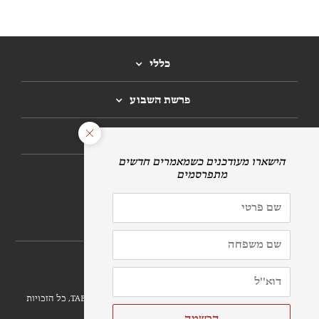
כללי
פרשת השבוע
חגים
הרשמה לניוזלטר
לתרומות
הושק חג השבועות 5781/2021 | זכויות יוצרים ©
פרויקט TABS, כל הזכויות
שמורות