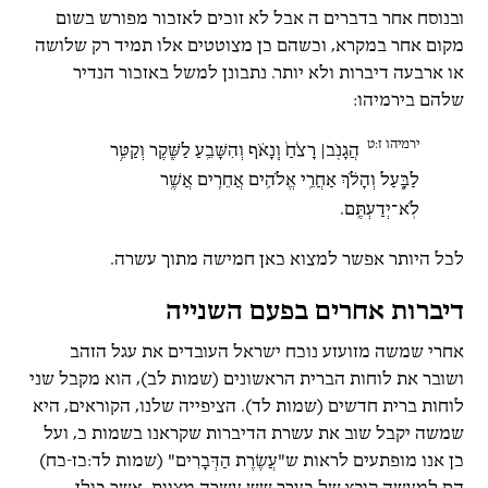
ובנוסח אחר בדברים ה אבל לא זוכים לאזכור מפורש בשום
מקום אחר במקרא, וכשהם כן מצוטטים אלו תמיד רק שלושה
או ארבעה דיברות ולא יותר. נתבונן למשל באזכור הנדיר
שלהם בירמיהו:
ירמיהו ז:ט
הֲגָנֹ֤ב׀ רָצֹ֙חַ֙ וְֽנָאֹ֗ף וְהִשָּׁבֵ֥עַ לַשֶּׁ֖קֶר וְקַטֵּ֣ר
לַבָּ֑עַל וְהָלֹ֗ךְ אַחֲרֵ֛י אֱלֹהִ֥ים אֲחֵרִ֖ים אֲשֶׁ֥ר
לֹֽא־יְדַעְתֶּֽם.
לכל היותר אפשר למצוא כאן חמישה מתוך עשרה.
דיברות אחרים בפעם השנייה
אחרי שמשה מזועזע נוכח ישראל העובדים את עגל הזהב
ושובר את לוחות הברית הראשונים (שמות לב), הוא מקבל שני
לוחות ברית חדשים (שמות לד). הציפייה שלנו, הקוראים, היא
שמשה יקבל שוב את עשרת הדיברות שקראנו בשמות כ, ועל
כן אנו מופתעים לראות ש"עֲשֶׂרֶת הַדְּבָרִים" (שמות לד:כז-כח)