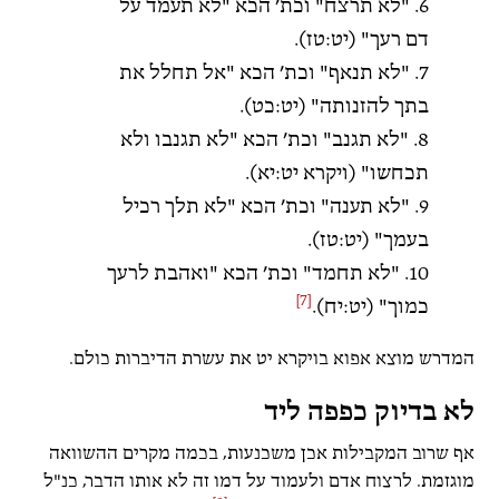
6. "לא תרצח" וכת’ הכא "לא תעמד על
דם רעך" (יט:טז).
7. "לא תנאף" וכת’ הכא "אל תחלל את
בתך להזנותה" (יט:כט).
8. "לא תגנב" וכת’ הכא "לא תגנבו ולא
תכחשו" (ויקרא יט:יא).
9. "לא תענה" וכת’ הכא "לא תלך רכיל
בעמך" (יט:טז).
10. "לא תחמד" וכת’ הכא "ואהבת לרעך
[7]
כמוך" (יט:יח).
המדרש מוצא אפוא בויקרא יט את עשרת הדיברות כולם.
לא בדיוק כפפה ליד
אף שרוב המקבילות אכן משכנעות, בכמה מקרים ההשוואה
מוגזמת. לרצוח אדם ולעמוד על דמו זה לא אותו הדבר, כנ"ל