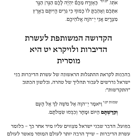
יט:לד
אֹתֽוֹ.
כְּאֶזְרָ֣ח מִכֶּם֩ יִהְיֶ֨ה לָכֶ֜ם הַגֵּ֣ר׀ הַגָּ֣ר
אִתְּכֶ֗ם וְאָהַבְתָּ֥ לוֹ֙ כָּמ֔וֹךָ כִּֽי גֵרִ֥ים הֱיִיתֶ֖ם בְּאֶ֣רֶץ
מִצְרָ֑יִם אֲנִ֖י יְ־הֹוָ֥ה אֱלֹהֵיכֶֽם.
הקדושה המשותפת לעשרת
הדיברות ולויקרא יט היא
מוסרית
בהכנות לקראת ההתגלות הראשונה של עשרת הדיברות בני
ישראל נדרשים לעבור תהליך של טהרה, ובלשון הכתוב
"התקדשות":
שמות יט:י
וַיֹּאמֶר יְ־הוָה אֶל מֹשֶׁה לֵךְ אֶל הָעָם
וְקִדַּשְׁתָּם
הַיּוֹם וּמָחָר וְכִבְּסוּ שִׂמְלֹתָם.
בפועל, הדבר שבני ישראל מצווים עליו מיד אחר כך – כלומר
עשרת הדיברות – שייך הרבה יותר לעולם המוסר מאשר לעולם