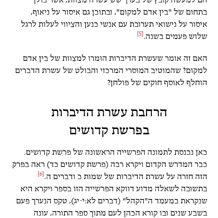
הם למעשה קובץ של בערך שש עשרה מצוות, אשר כולן
בתחום של "בין אדם למקום", ובתוכן גם איסור על ניאוף,
איסור על נישואי תערובת עם אנשי כנען והציווי לעלות לרגל
[5]
שלוש פעמים בשנה.
האם זה אומר שעשרת הדיברות הומרו למצוות של בין אדם
למקום? שהמוטיב המוסרי המרכזי והבולט של עשרת הדברים
הוחלף לאוסף חוקים של פולחן?
הרחבת עשרת הדיברות
בפרשת קדושים
כאן נכנסת לתמונה הפרשייה הראשונה של פרשת קדושים.
כבר המדרש הקדום ויקרא רבה (פרשת קדושים כד) ראה בפרק
[6]
הזה חזרה על עשרת הדיברות של שמות כ ודברים ה.
בתשובה לשאלה מדוע דווקא הפרשייה הזו בספר ויקרא היא
שנקראת במעמד ה"הקהל" (דברים לא:י-יג), טקס הנערך פעם
בשבע שנים ובו קורא הכהן לעם מתוך ספר התורה, עונה