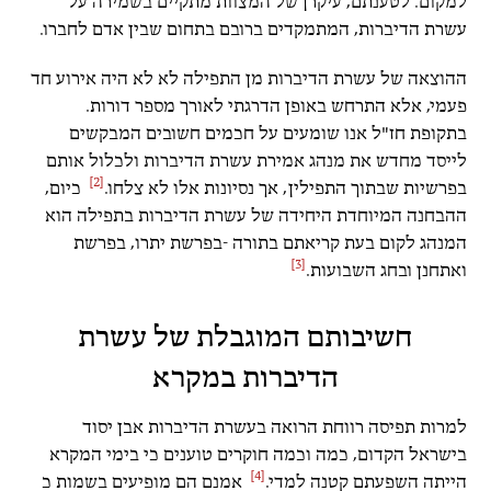
למקום. לטענתם, עיקרן של המצוות מתקיים בשמירה על
עשרת הדיברות, המתמקדים ברובם בתחום שבין אדם לחברו.
ההוצאה של עשרת הדיברות מן התפילה לא לא היה אירוע חד
פעמי, אלא התרחש באופן הדרגתי לאורך מספר דורות.
בתקופת חז"ל אנו שומעים על חכמים חשובים המבקשים
לייסד מחדש את מנהג אמירת עשרת הדיברות ולכלול אותם
[2]
בפרשיות שבתוך התפילין, אך נסיונות אלו לא צלחו.
כיום,
ההבחנה המיוחדת היחידה של עשרת הדיברות בתפילה הוא
המנהג לקום בעת קריאתם בתורה -בפרשת יתרו, בפרשת
[3]
ואתחנן ובחג השבועות.
חשיבותם המוגבלת של עשרת
הדיברות במקרא
למרות תפיסה רווחת הרואה בעשרת הדיברות אבן יסוד
בישראל הקדום, כמה וכמה חוקרים טוענים כי בימי המקרא
[4]
הייתה השפעתם קטנה למדי.
אמנם הם מופיעים בשמות כ