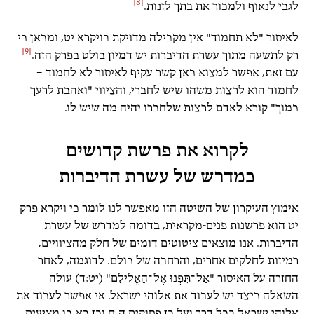
[8]
לגבי לנאוף ולמכור את בתך לזנות.
לאיסור "לא תחמוד" אין מקבילה מדויקת בויקרא יט, ומכאן כי
[9]
רק לתשעה מתוך עשרת הדיברות יש דמיון בולט בפרק הזה.
עם זאת, אפשר למצוא כאן קשר עקיף לאיסור לא לחמוד –
לחמוד הוא לרצות משהו שיש לחברי, והציווי "ואהבת לרעך
כמוך" קורא לאדם לרצות שלחברו יהיה מה שיש לו.
לקרוא את פרשת קדושים
כמדרש של עשרת הדיברות
אימוץ העיקרון של השיטה הזו מאפשר לנו לומר כי ויקרא פרק
יט הוא פרשנות פנים-מקראית, בדומה למדרש של עשרת
הדיברות. אנו מוצאים ציטוטים דומים של חלק מהציוויים,
רמיזות לחלקים אחרים, והרחבה של כולם. לדוגמה, לאחר
החזרה על האיסור "אַל־תִּפְנוּ אֶל־הָאֱלִילִם" (יט:ד) עולה
השאלה כיצד יש לעבוד את אלוהי ישראל. אי אפשר לעבוד את
אלוהי ישראל בכל דרך ועל כן פסוקים ה-ח וכן כא-כו מציעים