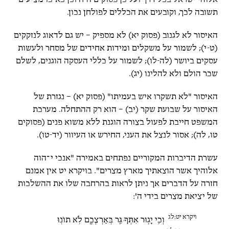
תשובה לכך, וקובעים את הכללים לפולחן נכון.
האיסור לא לגנוב (פסוק יא) לא מספיק – יש גם לדאוג לנזקקים
(ט-י); לשמור על משקלים ומידות אחידים של מסחר ולעשות
עסקים ביושר (לה-לו); לשמור על כללי העסקה הוגנים, לשלם
שכר הולם ולא להלינו (יג).
האיסור "לא תשקרו איש בעמיתו" (פסוק יא) – נגזרת של
האיסור על שבועת שקר (יב) – הוא רק ההתחלה. מערכת
המשפט חייבת לפעול בצורה הוגנת ללא משוא פנים (פסוקים
טו, לה); אסור לנצל את העני, החירש או העיוור (יד-טו).
עשרת הדיברות המקוריים נפתחים באמירה "אנכי י־הוה
אלוהיך אשר הוצאתיך מארץ מצרים". בויקרא יט אין אמנם
חזרה על הדברים אך ניתן לראות בהרחבה שלו את ההשלכות
של יציאת מצרים בידי ה':
ויקרא יט:לג
וְכִֽי יָג֧וּר אִתְּךָ֛ גֵּ֖ר בְּאַרְצְכֶ֑ם לֹ֥א תוֹנ֖וּ