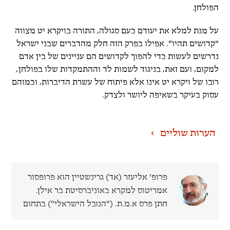
הפולחן.
על מנת למלא את יעודם כעם סגולה, התורה בויקרא יט מצווה
"קדושים תהיו". אפילו בפרק הזה חלק מהדברים שבני ישראל
נדרשים לעשות כדי להפוך לקדושים הם עניינים של בין אדם
למקום, ועם זאת, בניגוד לשמות לד וההתמקדות שלו בפולחן,
רובו של ויקרא יט אינו אלא פיתוח של עשרת הדיברות, וכמוהם
עסוק בעיקר בשאיפה ליושר ולצדק.
הערות שוליים
פרופ' אליעזר (אד) גרינשטיין
הוא פרופסור
אמריטוס למקרא באוניברסיטת בר אילן.
חתן פרס א.מ.ת. ("הנובל הישראלי") בתחום
חקר המקרא לשנת 2020. תרגומו לאנגלית