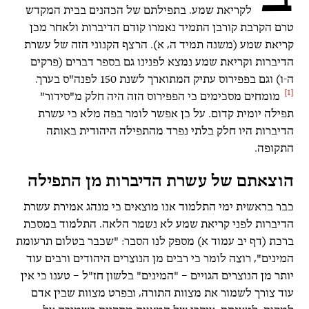
לקריאת שמע. בתפילתם של הכהנים בבית המקדש
טרם הקרבת קורבן התמיד נאמרו קודם הדיברות ולאחר מכן
קריאת שמע (משנה תמיד ה, א). הרצף הקנוני הזה של עשרת
הדיברות וקריאת שמע נמצא לפנינו גם בספר דברים (פרקים
ה-ו) וגם בפפירוס עתיק המתוארך לשנת 150 לפנה"ס בערך.
[1]
מומחים מסכימים כי הפפירוס הזה היה חלק מ"סידור"
תפילה יומית קדום. על כן אפשר לומר בפה מלא כי עשרת
הדיברות היו חלק בלתי נפרד מהתפילה היהודית באותה
התקופה
.
הוצאתם של עשרת הדיברות מן התפילה
כבר בראשית ימי התלמוד אנו מוצאים כי מנהג אמירת עשרת
הדיברות לפני קריאת שמע לא נשמר הלאה. התלמוד במסכת
ברכת (דף יב עמוד א) מספק לנו הסבר: "שכבר בטלום תרעומת
המינים", רוצה לומר כי רבים מן הנוצרים היהודים ורבים עוד
יותר מן הנוצרים הגויים – "המינים" בלשון חז"ל – טענו כי אין
עוד צורך לשמור את מצוות התורה, ובפרט מצוות שבין אדם