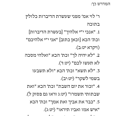
המדרש כך:
ר’ לוי אמ’ מפני שעשרת הדיברות כלולין
בתוכה
1. "אנכי י”י אלהיך" [בעשרת הדיברות]
וכת’ הכא [וכאן כתוב] "אני י”י אלהיכם"
(ויקרא יט:ב).
2. "לא יהיה לך" וכת’ הכא "ואלהי מסכה
לא תעשו לכם" (יט:ד).
3. "לא תשא" וכת’ הכא "ולא תשבעו
בשמי לשקר" (יט:יב).
4. "זכור את יום השבת" וכת’ הכא "ואת
שבתותי תשמרו" (יט:ג וראו גם פסוק ל).
5. "כבד את אביך ואת אמך" וכת’ הכא
"איש אמו ואביו תיראו" (יט:ג).