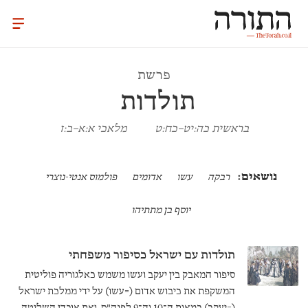
פרשת
תולדות
בראשית כה:יט–כח:ט
מלאכי א:א–ב:ז
רבקה
עשו
אדומים
פולמוס אנטי-נוצרי
יוסף בן מתתיהו
תולדות עם ישראל כסיפור משפחתי
סיפור המאבק בין יעקב ועשו משמש כאלגוריה פוליטית
המשקפת את כיבוש אדום (=עשו) על ידי ממלכת ישראל