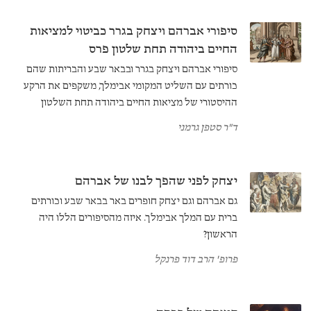
סיפורי אברהם ויצחק בגרר כביטוי למציאות
החיים ביהודה תחת שלטון פרס
סיפורי אברהם ויצחק בגרר ובבאר שבע והבריתות שהם
כורתים עם השליט המקומי אבימלך, משקפים את הרקע
ההיסטורי של מציאות החיים ביהודה תחת השלטון
הפרסי. הם מתגוררים בארץ המובטחת, נאבקים עם בני
ד"ר סטפן גרמני
המקום ומיישרים את ההדורים עם השליט הידידותי וירא
השמיים אבימלך.
יצחק לפני שהפך לבנו של אברהם
גם אברהם וגם יצחק חופרים באר בבאר שבע וכורתים
ברית עם המלך אבימלך. איזה מהסיפורים הללו היה
הראשון?
פרופ' הרב דוד פרנקל