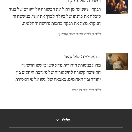
דמותה של רבקה
רבקה, ששמעה מן האל את הבשורה על ייעודם של בניה,
סיכלה את כוונתו של בעלה לברך את עשו. במעשה זה
המקרא מציג את רבקה כדמות נחושה והחלטית,
ולעומתה את יצחק כחלש וכמי שאינו מודע למתרחש
ד"ר מלכה זייגר-סימקוביץ'
סביבו. פרשני המקרא המוקדמים נקטו גישות סותרות
ביחס לתיאור הייחודי של רבקה ויצחק לעומת אבות
ואמהות האומה האחרים.
ההשמצה של עשו
מדוע במסורת היהודית נודע עשו כ"עשו הרשע"?
התשובה קשורה להיסטוריה של מערכת היחסים בין
יהודה ובין האֶדוֹמים, צאצאיו של עשו על פי המסורת,
ולזיהוי שעשו היהודים בין האדומים ובין רומא והנצרות.
ד"ר ברי דב ולפיש
ההתייחסות השלילית אל עשו באה לידי ביטוי באופן
הבולט ביותר בפירושו של רש"י.
כללי