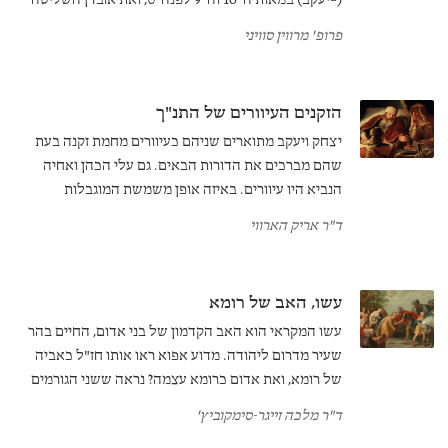
(=יעקב) במאות ה־10 וה־9 לפנה"ס, ואת אובדן השליטה
על שטח זה בשלהי המאה ה־8.
פרופ' מרווין סוויני
הזקנים העיוורים של התנ"ך
יצחק ויעקב מתוארים שניהם כעיוורים מחמת זקנה בעת
שהם מברכים את הדורות הבאים. גם עלי הכהן ואחיה
הנביא היו עיוורים. באיזה אופן משמשת המוגבלות
הפיזית הזו כמכשיר ספרותי בידיהם של מחברי המקרא?
ד"ר אריק הארווי
עשו, האב של רומא
עשו המקראי הוא האב הקדמון של בני אדום, החיים בהר
שעיר מדרום ליהודה. מדוע אפוא ראו אותו חז"ל כאביה
של רומא, ואת אדום כרומא עצמה? נראה ששני הגורמים
לכך היו הנצרות והורדוס.
ד"ר מלכה זייגר-סימקוביץ'