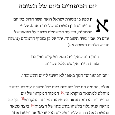
יום הכיפורים כיום של תשובה
א
ין ספק כי מסורת ישראל רואה קשר הדוק בין יום
הכיפורים ובין תשובתם של בני האדם. על פי
הרמב"ם, השעיר המשתלח מכפר על חטאיו של
אדם רק אם "עשה תשובה". יתר על כן מוסיף הרמב"ם (משנה
תורה, הלכות תשובה א:ג):
בזמן הזה שאין בית המקדש קיים ואין לנו
מזבח כפרה אין שם אלא תשובה.
“יום הכיפורים” הפך באופן לא רשמי ל"יום התשובה".
אולם, ההוויה הזו של כיפורים כיום של תשובה עומדת בניגוד
[2]
מוחלט למתואר בויקרא טז,
המקור המקראי של יום
[3]
הכיפורים. הכתוב מתאר את טיהור המרחב המקודש
אך לא
[4]
מראה עניין גלוי כלשהו בתשובתו של הציבור.
כיצד מצאה
התשובה את דרכה לליבו של יום הכיפורים? או בניסוח אחר,