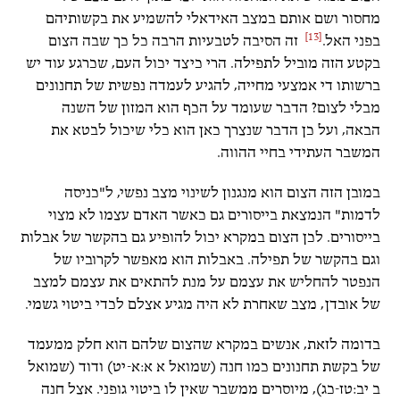
מחסור ושם אותם במצב האידאלי להשמיע את בקשותיהם
[13]
בפני האל.
זה הסיבה לטבעיות הרבה כל כך שבה הצום
בקטע הזה מוביל לתפילה. הרי כיצד יכול העם, שכרגע עוד יש
ברשותו די אמצעי מחייה, להגיע לעמדה נפשית של תחנונים
מבלי לצום? הדבר שעומד על הכף הוא המזון של השנה
הבאה, ועל כן הדבר שנצרך כאן הוא כלי שיכול לבטא את
המשבר העתידי בחיי ההווה.
במובן הזה הצום הוא מנגנון לשינוי מצב נפשי, ל"כניסה
לדמות" הנמצאת בייסורים גם כאשר האדם עצמו לא מצוי
בייסורים. לכן הצום במקרא יכול להופיע גם בהקשר של אבלות
וגם בהקשר של תפילה. באבלות הוא מאפשר לקרוביו של
הנפטר להחליש את עצמם על מנת להתאים את עצמם למצב
של אובדן, מצב שאחרת לא היה מגיע אצלם לכדי ביטוי גשמי.
בדומה לזאת, אנשים במקרא שהצום שלהם הוא חלק ממעמד
של בקשת תחנונים כמו חנה (שמואל א א:א-יט) ודוד (שמואל
ב יב:טז-כג), מיוסרים ממשבר שאין לו ביטוי גופני. אצל חנה