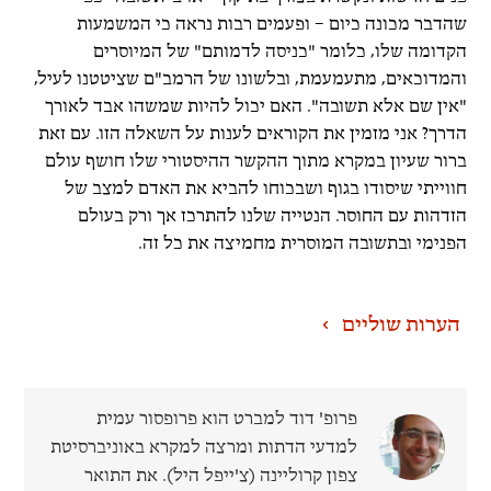
שהדבר מכונה כיום – ופעמים רבות נראה כי המשמעות
הקדומה שלו, כלומר "כניסה לדמותם" של המיוסרים
והמדוכאים, מתעמעמת, ובלשונו של הרמב"ם שציטטנו לעיל,
"אין שם אלא תשובה". האם יכול להיות שמשהו אבד לאורך
הדרך? אני מזמין את הקוראים לענות על השאלה הזו. עם זאת
ברור שעיון במקרא מתוך ההקשר ההיסטורי שלו חושף עולם
חווייתי שיסודו בגוף ושבכוחו להביא את האדם למצב של
הזדהות עם החוסר. הנטייה שלנו להתרכז אך ורק בעולם
הפנימי ובתשובה המוסרית מחמיצה את כל זה.
הערות שוליים
פרופ' דוד למברט
הוא פרופסור עמית
למדעי הדתות ומרצה למקרא באוניברסיטת
צפון קרוליינה (צ'ייפל היל). את התואר