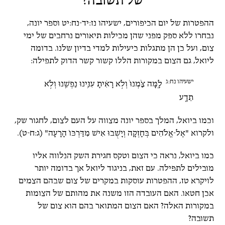
של תשובה?
ההפטרות של יום הכיפורים, ישעיהו נז:יד-נח:יט וספר יונה,
נבחרו ללא ספק מפני שהן מכילות תיאורים נרחבים של ימי
צום, ועל כן הן מתגלות כיעילות למדי בדיון שלנו. בדומה
ליואל, גם הצום במקורות הללו קשור קשר הדוק לתפילה:
ישעיהו נח:ג
לָ֤מָּה צַּ֙מְנוּ֙ וְלֹ֣א רָאִ֔יתָ עִנִּ֥ינוּ נַפְשֵׁ֖נוּ וְלֹ֣א
תֵדָ֑ע
וכמו ביואל, המלך בספר יונה מצווה על העם לצום, לחגור שק,
ולקרוא "אֶל-אֱלֹהִים בְּחָזְקָה וְיָשֻׁבוּ אִישׁ מִדַּרְכּוֹ הָרָעָה" (ג:ח-ט).
כמו ביואל, נראה כי הצום וטקס חגירת השק הנלווה אליו
מובילים לתפילה. עם זאת, בניגוד ליואל אך בדומה יותר
לויקרא טז, ההפטרות עוסקות במקרים של צום שבהם הצמים
אכן חטאו. האם העובדה הזו משנה את מהותם של הצומות
במקורות האלה? האם הצום המתואר בהם הוא צום של
תשובה?