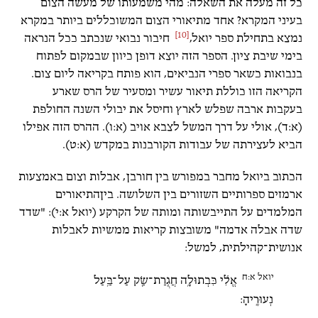
כל זה מעלה את השאלה: מהי משמעותו של מעשה הצום
בעיני המקרא? אחד מתיאורי הצום המשוכללים ביותר במקרא
[10]
נמצא בתחילת ספר יואל,
חיבור נבואי שנכתב ככל הנראה
בימי שיבת ציון. הספר הזה יוצא דופן כיוון שבמקום לפתוח
בנבואות כשאר ספרי הנביאים, הוא פותח בקריאה ליום צום.
הקריאה הזו כוללת תיאור עשיר ומסעיר של הרס שארע
בעקבות ארבה שפלש לארץ וחיסל את יבולי השנה החולפת
(א:ד), אולי על דרך המשל לצבא אויב (א:ו). ההרס הזה אפילו
הביא לעצירתה של עבודות הקורבנות במקדש (א:ט).
הכתוב ביואל מחבר במפורש בין חורבן, אבלות וצום באמצעות
ארמזים ספרותיים השזורים בין השלושה. ביןהתיאורים
המלמדים על התייבשותה ומותה של הקרקע (יואל א:י): "שדד
שדה אבלה אדמה" משובצות קריאות ממשיות לאבלות
אנושית־קהילתית, למשל:
יואל א:ח
אֱלִ֕י כִּבְתוּלָ֥ה חֲגֻֽרַת־שַׂ֖ק עַל־בַּ֥עַל
נְעוּרֶֽיהָ: