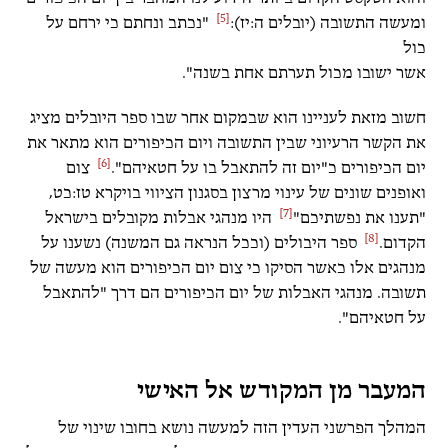
[5]
ומעשה התשובה (יובלים ה:יז):
"נכתב ונחתם כי ירחם על
כול
אשר ישובו מכול תערתם אחת בשנה".
חשוב מזאת לעניינו הוא שבמקום אחר שבו ספר היובלים מציג
את הקשר הרעיוני שבין התשובה ויום הכיפורים הוא מתאר את
[6]
יום הכיפורים כ"יום זה להתאבל בו על חטאיהם".
צום
ואופנים שונים של עינוי מרצון בסגנון הציווי בויקרא טז:כט,
[7]
"תענו את נפשתיכם"
היו מנהגי אבלות מקובלים בישראל
[8]
הקדום.
ספר היבולים (וככל הנראה גם המשנה) נשענו על
מנהגים אלו כאשר הסיקו כי צום יום הכיפורים הוא מעשה של
תשובה. מנהגי האבלות של יום הכיפורים הם דרך "להתאבל
על חטאיהם".
המעבר מן המקודש אל האישי
המהלך הפרשני העדין הזה למעשה נושא בחובו שינוי של