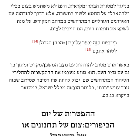
בניגוד למסורת הבתר־מקראית, העם לא משתמש בצום ככלי
"להתאבל" על החטא ולשוב בתשובה, אלא כדרך להזדהות עם
האירועים הגורליים המתרחשים במרחב המקודש. על מנת
לשקף את חומרת היום, הם חייבים לצום,
[14]
כִּֽי־בַיּ֥וֹם הַזֶּ֛ה יְכַפֵּ֥ר עֲלֵיכֶ֖ם [=הכהן הגדול]
[15]
לְטַהֵ֣ר אֶתְכֶ֑ם.
כאשר אדם מסרב להזדהות עם מצב המשכן/מקדש ומתוך כך
גם עם מצב העם, הוא מונע מעצמו את ההתקשרות לתהליכי
הטיהור המתרחשים שם. יכול להיות שזו הסיבה שסירוב שכזה
גורר עונש "כרת", כלומר הוצאה מכלל ישראל, כמתואר
בויקרא כג:כט.
ההפטרות של יום
הכיפורים:צום של תחנונים או