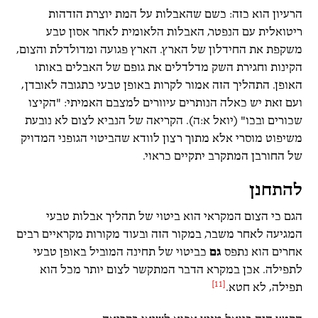
הרעיון הוא כזה: כשם שהאבלות על המת יוצרת הזדהות
ריטואלית עם הנפטר, האבלות הלאומית לאחר אסון טבע
משקפת את החידלון של הארץ. הארץ פגועה ומדולדלת והצום,
הקינות וחגירת השק מדלדלים את גופם של האבלים באותו
האופן. התהליך הזה אמור לקרות באופן טבעי כתגובה לאובדן,
ועם זאת יש כאלה הנותרים עיוורים למצבם האמיתי: "הקיצו
שכורים ובכו" (יואל א:ה). הקריאה של הנביא לצום לא נובעת
משיפוט מוסרי אלא מתוך רצון לוודא שהביטוי הגופני המדויק
של החורבן המתקרב יתקיים כראוי.
להתחנן
הגם כי הצום המקראי הוא ביטוי של תהליך אבלות טבעי
המגיעה לאחר משבר, במקור הזה ובעוד מקורות מקראיים רבים
אחרים הוא נתפס
גם
כביטוי של תחינה המוביל באופן טבעי
לתפילה. אכן במקרא הדבר המתקשר לצום יותר מכל הוא
[11]
תפילה, לא חטא.