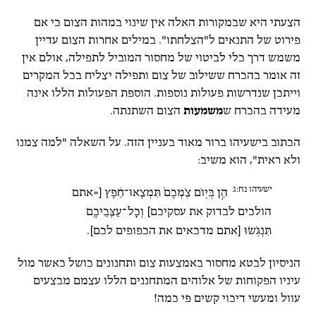
הצעתי היא שבמקורות האלה אין שינוי במהות הצום כי אם
פירוט של התנאים ל"הצלחתו". במילים אחרות הצום עדיין
משמש דרך כלי לביטוי של מחסור המוביל לתפילה, אולם אין
זה אומר בהכרח ששילוב של צום ותפילה יצליח בכל המקרים
וייתכן שנדרשות פעולות נוספות. הוספת הפעולות הללו אינה
מעידה בהכרח ש
משמעות
הצום השתנתה.
הכתוב בישעיהו ברור מאוד בעניין הזה. על השאלה "למה צמנו
ולא ראית", הוא משיב:
ישעיהו נח:ג
הֵ֣ן בְּי֤וֹם צֹֽמְכֶם֙ תִּמְצְאוּ־חֵ֔פֶץ [=אתם
הולכים לבדוק את עסקיכם] וְכָל־עַצְּבֵיכֶ֖ם
תִּנְגֹּֽשׂוּ [אתם מדכאים את הכפופים לכם].
הניסיון לבטא מחסור באמצעות צום ותחנונים כושל כאשר מול
עיניו הפקוחות של אלוהים המתחננים הללו עצמם מבצעים
עוול ומעשי דיכוי קשים פי כמה!