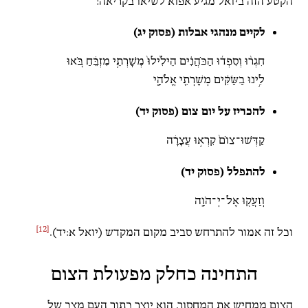
הקטע הזה ביואל מגיע אפוא לשיאו בקריאה:
לקיים מנהגי אבלות (פסוק יג)
חִגְר֨וּ וְסִפְד֜וּ הַכֹּהֲנִ֗ים הֵילִ֙ילוּ֙ מְשָׁרְתֵ֣י מִזְבֵּ֔חַ בֹּ֚אוּ
לִ֣ינוּ בַשַּׂקִּ֔ים מְשָׁרְתֵ֖י אֱלֹהָ֑י
להכריז על יום צום (פסוק יד)
קַדְּשׁוּ־צוֹם֙ קִרְא֣וּ עֲצָרָ֔ה
להתפלל (פסוק יד)
וְזַעֲק֖וּ אֶל־יְ־הֹוָֽה
[12]
וכל זה אמור להתרחש סביב מקום המקדש (יואל א:יד).
התחינה כחלק מפעולת הצום
הצום ממחיש את המחסור. הוא יוצר בתוך העם מצב של