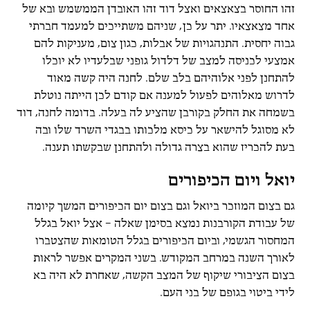
זהו החוסר בצאצאים ואצל דוד זהו האובדן הממשמש ובא של
אחד מצאצאיו. יתר על כן, שניהם משתייכים למעמד חברתי
גבוה יחסית. התנהגויות של אבלות, כגון צום, מעניקות להם
אמצעי לכניסה למצב של דלדול גופני שבלעדיו לא יוכלו
להתחנן לפני אלוהיהם בלב שלם. לחנה היה קשה מאוד
לדרוש מאלוהים לפעול למענה אם קודם לכן הייתה נוטלת
בשמחה את החלק בקורבן שהציע לה בעלה. בדומה לחנה, דוד
לא מסוגל להישאר על כיסא מלכותו בבגדי השרד שלו ובה
בעת להכריז שהוא בצרה גדולה ולהתחנן שבקשתו תענה.
יואל ויום הכיפורים
גם בצום המוזכר ביואל וגם בצום יום הכיפורים המשך קיומה
של עבודת הקורבנות נמצא בסימן שאלה – אצל יואל בגלל
המחסור הגשמי, וביום הכיפורים בגלל הטומאות שהצטברו
לאורך השנה במרחב המקודש. בשני המקרים אפשר לראות
בצום הציבורי שיקוף של המצב הקשה, שאחרת לא היה בא
לידי ביטוי בגופם של בני העם.