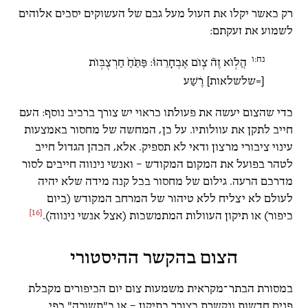
רק כאשר יקלו את העול מעל גבם של העשוקים יסכים אלוהים
לשמוע את זעקתם:
נח:ו
הֲל֣וֹא זֶה֘ צ֣וֹם אֶבְחָרֵהוּ֒: פַּתֵּ֙חַ֙ חַרְצֻבּ֣וֹת
[=שלשלאות] רֶ֔שַׁע
כדי שהצום יעשה את פעולתו כראוי יש צורך ברכיב נוסף: העם
חייב לתקן את עוולותיו. על כן, המחשה של מחסור באמצעות
עינוי ציבורי מרצון ודאי לא תספיק. אלא, הכהן הגדול חייב
לטהר בפועל את המקום המקודש – ואנשי נינווה חייבים לסור
מדרכם הרעה. גילום של מחסור בכל קנה מידה שלא יהיה
לעולם לא יצליח ללא טיהור של המרחב המקודש (ביום
[16]
כיפור) או תיקון העוולות המתמשכות (אצל אנשי נינווה).
הצום בהקשר ההיסטורי
במסורת הבתר־מקראית משמעות צום יום הכיפורים מקבלת
פנים חדשות ונקשרת בצורך בתיקון – או ב"תשובה" כפי