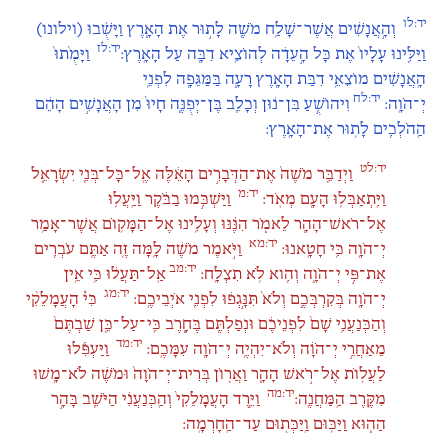
יד:לו
וְהָ֣אֲנָשִׁ֔ים אֲשֶׁר־שָׁלַ֥ח מֹשֶׁ֖ה לָת֣וּר אֶת הָאָ֑רֶץ וַיָּשֻׁ֗בוּ (וילונו)
יד:לז
וַיַּלִּ֤ינוּ עָלָיו֙ אֶת כָּל הָ֣עֵדָ֔ה לְהוֹצִ֥יא דִבָּ֖ה עַל הָאָֽרֶץ:
וַיָּמֻ֙תוּ֙
הָֽאֲנָשִׁ֔ים מוֹצִאֵ֥י דִבַּת הָאָ֖רֶץ רָעָ֑ה בַּמַּגֵּפָ֖ה לִפְנֵ֥י
יד:לח
יְ־הֹוָֽה:
וִיהוֹשֻׁ֣עַ בִּן־נ֔וּן וְכָלֵ֖ב בֶּן־יְפֻנֶּ֑ה חָיוּ֙ מִן הָאֲנָשִׁ֣ים הָהֵ֔ם
הַֽהֹלְכִ֖ים לָת֥וּר אֶת־הָאָֽרֶץ:
יד:לט
וַיְדַבֵּ֤ר מֹשֶׁה֙ אֶת־הַדְּבָרִ֣ים הָאֵ֔לֶּה אֶֽל־כָּל־בְּנֵ֖י יִשְׂרָאֵ֑ל
יד:מ
וַיִּֽתְאַבְּל֥וּ הָעָ֖ם מְאֹֽד:
וַיַּשְׁכִּ֣מוּ בַבֹּ֔קֶר וַיַּֽעֲל֥וּ
אֶל־רֹאשׁ־הָהָ֖ר לֵאמֹ֑ר הִנֶּ֗נּוּ וְעָלִ֛ינוּ אֶל־הַמָּק֛וֹם אֲשֶׁר־אָמַ֥ר
יד:מא
יְ־הֹוָ֖ה כִּ֥י חָטָֽאנוּ:
וַיֹּ֣אמֶר מֹשֶׁ֔ה לָ֥מָּה זֶּ֛ה אַתֶּ֥ם עֹבְרִ֖ים
יד:מב
אֶת־פִּ֣י יְ־הֹוָ֑ה וְהִ֖וא לֹ֥א תִצְלָֽח:
אַֽל־תַּעֲל֔וּ כִּ֛י אֵ֥ין
יד:מג
יְ־הֹוָ֖ה בְּקִרְבְּכֶ֑ם וְלֹא֙ תִּנָּ֣גְפ֔וּ לִפְנֵ֖י אֹיְבֵיכֶֽם:
כִּי֩ הָעֲמָלֵקִ֨י
וְהַכְּנַעֲנִ֥י שָׁם֙ לִפְנֵיכֶ֔ם וּנְפַלְתֶּ֖ם בֶּחָ֑רֶב כִּֽי־עַל־כֵּ֤ן שַׁבְתֶּם֙
יד:מד
מֵאַחֲרֵ֣י יְ־הֹוָ֔ה וְלֹא־יִהְיֶ֥ה יְ־הֹוָ֖ה עִמָּכֶֽם:
וַיַּעְפִּ֕לוּ
לַעֲל֖וֹת אֶל־רֹ֣אשׁ הָהָ֑ר וַאֲר֤וֹן בְּרִית־יְ־הֹוָה֙ וּמֹשֶׁ֔ה לֹא־מָ֖שׁוּ
יד:מה
מִקֶּ֥רֶב הַֽמַּחֲנֶֽה:
וַיֵּ֤רֶד הָעֲמָלֵקִי֙ וְהַֽכְּנַעֲנִ֔י הַיֹּשֵׁ֖ב בָּהָ֣ר
הַה֑וּא וַיַּכּ֥וּם וַֽיַּכְּת֖וּם עַד־הַֽחָרְמָֽה: