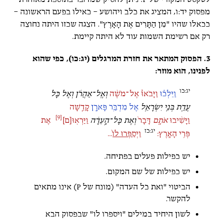
מפסוק יד:ו, המציג את כלב ויהושע – כאילו בפעם הראשונה –
ככאלו שהיו "מִן הַתָּרִים אֶת הָאָרֶץ". הצגה שכזו היתה נחוצה
רק אם רשימת השמות עוד לא היתה קיימת.
3. הפסוק המתאר את חזרת המרגלים (יג:כו), כפי שהוא
לפנינו, הוא מוזר:
יג:כו
וַיֵּלְכ֡וּ
וַיָּבֹאוּ֩ אֶל־מֹשֶׁ֨ה
וְאֶֽל־אַהֲרֹ֜ן וְאֶל כָּל
עֲדַ֧ת בְּנֵֽי יִשְׂרָאֵ֛ל
אֶל מִדְבַּ֥ר פָּארָ֖ן
קָדֵ֑שָׁה
[9]
וַיָּשִׁ֨יבוּ
אֹתָ֤ם
דָּבָר֙
וְאֶת כָּל־הָ֣עֵדָ֔ה
וַיַּרְא֖וּ[ם]
אֶת
יג:כז
פְּרִ֥י הָאָֽרֶץ:
וַיְסַפְּרוּ לוֹ֙
…
יש כפילות פעלים בפתיחה.
יש כפילות של שם המקום.
הביטוי "ואת כל העדה" (מונח של P) אינו מתאים
להקשר.
לשון היחיד במילים "ויספרו לו" שבפסוק הבא