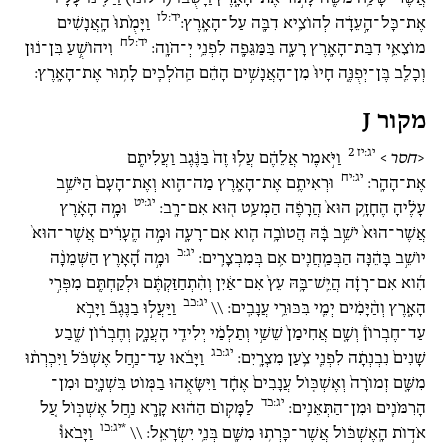
יד:לז
אֶת־כָּל־הָ֣עֵדָ֔ה לְהוֹצִ֥יא דִבָּ֖ה עַל־הָאָֽרֶץ:
וַיָּמֻ֙תוּ֙ הָֽאֲנָשִׁ֔ים
יד:לח
מוֹצִאֵ֥י דִבַּת־הָאָ֖רֶץ רָעָ֑ה בַּמַּגֵּפָ֖ה לִפְנֵ֥י יְ־הֹוָֽה:
וִיהוֹשֻׁ֣עַ בִּן־נ֔וּן
וְכָלֵ֖ב בֶּן־יְפֻנֶּ֑ה חָיוּ֙ מִן־הָאֲנָשִׁ֣ים הָהֵ֔ם הַֽהֹלְכִ֖ים לָת֥וּר אֶת־הָאָֽרֶץ:
מקור J
יג:יז
2
<
חסר
>
וַיֹּ֣אמֶר אֲלֵהֶ֗ם עֲל֥וּ זֶה֙ בַּנֶּ֔גֶב וַעֲלִיתֶ֖ם
יג:יח
אֶת־הָהָֽר:
וּרְאִיתֶ֥ם אֶת־הָאָ֖רֶץ מַה־הִ֑וא וְאֶת־הָעָם֙ הַיֹּשֵׁ֣ב
יג:יט
עָלֶ֔יהָ הֶחָזָ֥ק הוּא֙ הֲרָפֶ֔ה הַמְעַ֥ט ה֖וּא אִם־רָֽב:
וּמָ֣ה הָאָ֗רֶץ
אֲשֶׁר־הוּא֙ יֹשֵׁ֣ב בָּ֔הּ הֲטוֹבָ֥ה הִ֖וא אִם־רָעָ֑ה וּמָ֣ה הֶֽעָרִ֗ים אֲשֶׁר־הוּא֙
יג:כ
יוֹשֵׁ֣ב בָּהֵ֔נָּה הַבְּמַֽחֲנִ֖ים אִ֥ם בְּמִבְצָרִֽים:
וּמָ֣ה הָ֠אָרֶץ הַשְּׁמֵנָ֨ה
הִ֜וא אִם־רָזָ֗ה הֲיֵֽשׁ־בָּ֥הּ עֵץ֙ אִם־אַ֔יִן וְהִ֨תְחַזַּקְתֶּ֔ם וּלְקַחְתֶּ֖ם מִפְּרִ֣י
יג:כב
הָאָ֑רֶץ וְהַ֨יָּמִ֔ים יְמֵ֖י בִּכּוּרֵ֥י עֲנָבִֽים: \\
וַיַּעֲל֣וּ בַנֶּגֶב֘ וַיָּבֹ֣א
עַד־חֶבְרוֹן֒ וְשָׁ֤ם אֲחִימַן֙ שֵׁשַׁ֣י וְתַלְמַ֔י יְלִידֵ֖י הָעֲנָ֑ק וְחֶבְר֗וֹן שֶׁ֤בַע
יג:כג
שָׁנִים֙ נִבְנְתָ֔ה לִפְנֵ֖י צֹ֥עַן מִצְרָֽיִם:
וַיָּבֹ֜אוּ עַד־נַ֣חַל אֶשְׁכֹּ֗ל וַיִּכְרְת֨וּ
מִשָּׁ֤ם זְמוֹרָה֙ וְאֶשְׁכּ֤וֹל עֲנָבִים֙ אֶחָ֔ד וַיִּשָּׂאֻ֥הוּ בַמּ֖וֹט בִּשְׁנָ֑יִם וּמִן־
יג:כד
הָרִמֹּנִ֖ים וּמִן־הַתְּאֵנִֽים:
לַמָּק֣וֹם הַה֔וּא קָרָ֖א נַ֣חַל אֶשְׁכּ֑וֹל עַ֚ל
*יג:כו
אֹד֣וֹת הָֽאֶשְׁכּ֔וֹל אֲשֶׁר־כָּרְת֥וּ מִשָּׁ֖ם בְּנֵ֥י יִשְׂרָאֵֽל: \\
וַיָּבֹאוּ֩