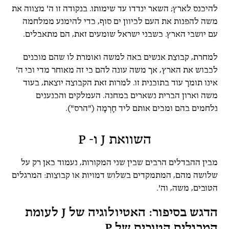
להיכנס לארץ; השאר ינדדו עד שימותו. בנקודה זו ה' מצווה את
משה להפנות את העם לכיוון ים סוף, כדי להימנע ממלחמה
עם יושבי הארץ. כשבני ישראל שומעים זאת, הם מתאבלים.
למחרת, קבוצת אנשים באה למשה ואומרת לו שהם מוכנים
לכבוש את הארץ, אך משה עונה להם כי זה מאוחר מדי וכי ה'
אינו תומך עוד בתוכנית זו. למרות זאת הקבוצה יוצאת, בעוד
משה וארון הברית נשארים במחנה. העמלקים והכנענים
נלחמים בהם ומכים אותם ליד חָרְמָה ("הרס").
השוואת J ו- P
מבין ההבדלים הרבים שבין שני המקורות, נעמוד כאן רק על
שלושה מהם, המתמקדים בשלוש דמויות או קבוצות: המרגלים
הטובים, משה, וה'.
הדגש בסיפור: האטיולוגיה של J לעומת
המרגלים הטובים של P