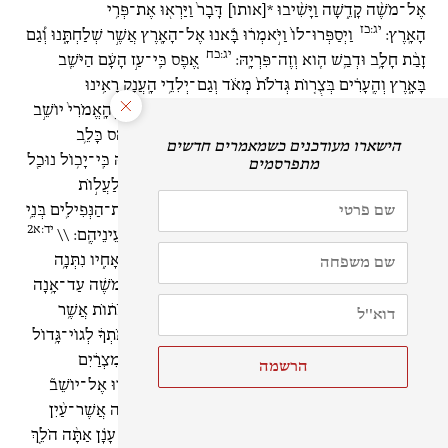
אֶל־מֹשֶׁ֨ה קָדֵ֑שָׁה וַיָּשִׁ֨יבוּ *[אותו] דָּבָר֙ וַיַּרְא֖וּ אֶת־פְּרִ֥י
יג:כז
הָאָֽרֶץ:
וַיְסַפְּרוּ־לוֹ֙ וַיֹּ֣אמְר֔וּ בָּ֕אנוּ אֶל־הָאָ֖רֶץ אֲשֶׁ֣ר שְׁלַחְתָּ֑נוּ וְ֠גַם
יג:כח
זָבַ֨ת חָלָ֥ב וּדְבַ֛שׁ הִ֖וא וְזֶה־פִּרְיָֽהּ:
אֶ֚פֶס כִּֽי־עַ֣ז הָעָ֔ם הַיֹּשֵׁ֖ב
בָּאָ֑רֶץ וְהֶֽעָרִ֗ים בְּצֻר֤וֹת גְּדֹלֹת֙ מְאֹ֔ד וְגַם־יְלִדֵ֥י הָֽעֲנָ֖ק רָאִ֥ינוּ
יג:כט
שָֽׁם:
עֲמָלֵ֥ק יוֹשֵׁ֖ב בְּאֶ֣רֶץ הַנֶּ֑גֶב וְ֠הַֽחִתִּי וְהַיְבוּסִ֤י וְהָֽאֱמֹרִי֙ יוֹשֵׁ֣ב
יג:ל
בָּהָ֔ר וְהַֽכְּנַעֲנִי֙ יוֹשֵׁ֣ב עַל־הַיָּ֔ם וְעַ֖ל יַ֥ד הַיַּרְדֵּֽן:
וַיַּ֧הַס כָּלֵ֛ב
אֶת־הָעָ֖ם אֶל־מֹשֶׁ֑ה וַיֹּ֗אמֶר עָלֹ֤ה נַעֲלֶה֙ וְיָרַ֣שְׁנוּ אֹתָ֔הּ כִּֽי־יָכ֥וֹל נוּכַ֖ל
יג:לא
לָֽהּ:
וְהָ֨אֲנָשִׁ֜ים אֲשֶׁר־עָל֤וּ עִמּוֹ֙ אָֽמְר֔וּ לֹ֥א נוּכַ֖ל לַעֲל֣וֹת
יג:לג
אֶל־הָעָ֑ם כִּֽי־חָזָ֥ק ה֖וּא מִמֶּֽנּוּ: \\
וְשָׁ֣ם רָאִ֗ינוּ אֶת־הַנְּפִילִ֛ים בְּנֵ֥י
יד:א2
עֲנָ֖ק מִן־הַנְּפִלִ֑ים וַנְּהִ֤י בְעֵינֵ֙ינוּ֙ כַּֽחֲגָבִ֔ים וְכֵ֥ן הָיִ֖ינוּ בְּעֵינֵיהֶֽם: \\
יד:ד
וַיִּבְכּ֥וּ הָעָ֖ם בַּלַּ֥יְלָה הַהֽוּא: \\
וַיֹּאמְר֖וּ אִ֣ישׁ אֶל־אָחִ֑יו נִתְּנָ֥ה
יד:יא
רֹ֖אשׁ וְנָשׁ֥וּבָה מִצְרָֽיְמָה: \\
וַיֹּ֤אמֶר יְ־הֹוָה֙ אֶל־מֹשֶׁ֔ה עַד־אָ֥נָה
יְנַאֲצֻ֖נִי הָעָ֣ם הַזֶּ֑ה וְעַד־אָ֙נָה֙ לֹא־יַאֲמִ֣ינוּ בִ֔י בְּכֹל֙ הָֽאֹת֔וֹת אֲשֶׁ֥ר
יד:יב
עָשִׂ֖יתִי בְּקִרְבּֽוֹ:
אַכֶּ֥נּוּ בַדֶּ֖בֶר וְאוֹרִשֶׁ֑נּוּ וְאֶֽעֱשֶׂה֙ אֹֽתְךָ֔ לְגוֹי־גָּ֥דוֹל
יד:יג
וְעָצ֖וּם מִמֶּֽנּוּ:
וַיֹּ֥אמֶר מֹשֶׁ֖ה אֶל־יְ־הֹוָ֑ה וְשָׁמְע֣וּ מִצְרַ֔יִם
יד:יד
כִּֽי־הֶעֱלִ֧יתָ בְכֹחֲךָ֛ אֶת־הָעָ֥ם הַזֶּ֖ה מִקִּרְבּֽוֹ:
וְאָמְר֗וּ אֶל־יוֹשֵׁב֘
הָאָ֣רֶץ הַזֹּאת֒ שָֽׁמְעוּ֙ כִּֽי־אַתָּ֣ה יְ־הֹוָ֔ה בְּקֶ֖רֶב הָעָ֣ם הַזֶּ֑ה אֲשֶׁר־עַ֨יִן
בְּעַ֜יִן נִרְאָ֣ה׀ אַתָּ֣ה יְ־הֹוָ֗ה וַעֲנָֽנְךָ֙ עֹמֵ֣ד עֲלֵהֶ֔ם וּבְעַמֻּ֣ד עָנָ֗ן אַתָּ֨ה הֹלֵ֤ךְ