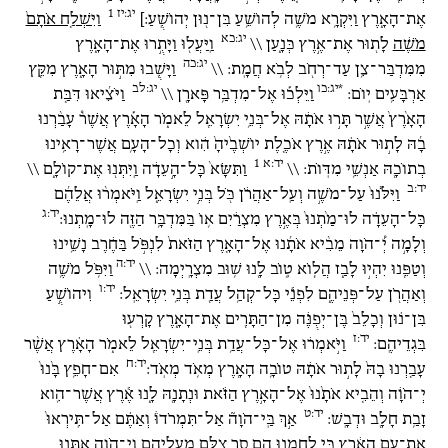
יג:יז
1
אֶת־הָאָ֑רֶץ וַיִּקְרָ֥א מֹשֶׁ֛ה לְהוֹשֵׁ֥עַ בִּן־נ֖וּן יְהוֹשֻֽׁעַ:]
וַיִּשְׁלַ֤ח אֹתָם֙
יג:כא
מֹשֶׁ֔ה
לָת֖וּר אֶת־אֶ֣רֶץ כְּנָ֑עַן \\
וַֽיַּעֲל֖וּ וַיָּתֻ֣רוּ אֶת־הָאָ֑רֶץ
יג:כה
מִמִּדְבַּר־צִ֥ן עַד־רְחֹ֖ב לְבֹ֥א חֲמָֽת: \\
וַיָּשֻׁ֖בוּ מִתּ֣וּר הָאָ֑רֶץ מִקֵּ֖ץ
*יג:כו
יג:לב
אַרְבָּעִ֥ים יֽוֹם:
וַיֵּלְכ֡וּ אֶל־מִדְבַּ֥ר פָּארָ֖ן \\
וַיֹּצִ֜יאוּ דִּבַּ֤ת
הָאָ֙רֶץ֙ אֲשֶׁ֣ר תָּר֣וּ אֹתָ֔הּ אֶל־בְּנֵ֥י יִשְׂרָאֵ֖ל לֵאמֹ֑ר הָאָ֡רֶץ אֲשֶׁר֩ עָבַ֨רְנוּ
בָ֜הּ לָת֣וּר אֹתָ֗הּ אֶ֣רֶץ אֹכֶ֤לֶת יוֹשְׁבֶ֙יהָ֙ הִ֔וא וְכָל־הָעָ֛ם אֲשֶׁר־רָאִ֥ינוּ
יד:א
1
בְתוֹכָ֖הּ אַנְשֵׁ֥י מִדּֽוֹת: \\
וַתִּשָּׂא֙ כָּל־הָ֣עֵדָ֔ה וַֽיִּתְּנ֖וּ אֶת־קוֹלָ֑ם \\
יד:ב
וַיִּלֹּ֙נוּ֙ עַל־מֹשֶׁ֣ה וְעַֽל־אַהֲרֹ֔ן כֹּ֖ל בְּנֵ֣י יִשְׂרָאֵ֑ל וַֽיֹּאמְר֨וּ אֲלֵהֶ֜ם
יד:ג
כָּל־הָעֵדָ֗ה לוּ־מַ֙תְנוּ֙ בְּאֶ֣רֶץ מִצְרַ֔יִם א֛וֹ בַּמִּדְבָּ֥ר הַזֶּ֖ה לוּ־מָֽתְנוּ:
וְלָמָ֣ה יְ֠־הֹוָה מֵבִ֨יא אֹתָ֜נוּ אֶל־הָאָ֤רֶץ הַזֹּאת֙ לִנְפֹּ֣ל בַּחֶ֔רֶב נָשֵׁ֥ינוּ
יד:ה
וְטַפֵּ֖נוּ יִהְי֣וּ לָבַ֑ז הֲל֧וֹא ט֦וֹב לָ֖נוּ שׁ֥וּב מִצְרָֽיְמָה: \\
וַיִּפֹּ֥ל מֹשֶׁ֛ה
יד:ו
וְאַהֲרֹ֖ן עַל־פְּנֵיהֶ֑ם לִפְנֵ֕י כָּל־קְהַ֥ל עֲדַ֖ת בְּנֵ֥י יִשְׂרָאֵֽל:
וִיהוֹשֻׁ֣עַ
בִּן־נ֗וּן וְכָלֵב֙ בֶּן־יְפֻנֶּ֔ה מִן־הַתָּרִ֖ים אֶת־הָאָ֑רֶץ קָרְע֖וּ
יד:ז
בִּגְדֵיהֶֽם:
וַיֹּ֣אמְר֔וּ אֶל־כָּל־עֲדַ֥ת בְּנֵֽי־יִשְׂרָאֵ֖ל לֵאמֹ֑ר הָאָ֗רֶץ אֲשֶׁ֨ר
יד:ח
עָבַ֤רְנוּ בָהּ֙ לָת֣וּר אֹתָ֔הּ טוֹבָ֥ה הָאָ֖רֶץ מְאֹ֥ד מְאֹֽד:
אִם־חָפֵ֥ץ בָּ֙נוּ֙
יְ־הֹוָ֔ה וְהֵבִ֤יא אֹתָ֙נוּ֙ אֶל־הָאָ֣רֶץ הַזֹּ֔את וּנְתָנָ֖הּ לָ֑נוּ אֶ֕רֶץ אֲשֶׁר־הִ֛וא
יד:ט
זָבַ֥ת חָלָ֖ב וּדְבָֽשׁ:
אַ֣ךְ בַּֽי־הֹוָה֘ אַל־תִּמְרֹדוּ֒ וְאַתֶּ֗ם אַל־תִּֽירְאוּ֙
אֶת־עַ֣ם הָאָ֔רֶץ כִּ֥י לַחְמֵ֖נוּ הֵ֑ם סָ֣ר צִלָּ֧ם מֵעֲלֵיהֶ֛ם וַֽי־הֹוָ֥ה אִתָּ֖נוּ