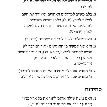
המרגלים מתלוננים על הארץ פעמיים (יג:כח,
לב–לג).
כלב משיב למרגלים האחרים ומעודד את העם
לעלות לארץ (יג:ל); כלב ויהושע משיבים
למרגלים האחרים ומעודדים את העם לעלות
לארץ (יד:ו–ט).
העם מחליט לשוב למצרים פעמיים (יד:ג, ד).
ה' אומר למשה כי החוטאים \ דור המדבר לא
יורשו להיכנס לכנען (יד:כא–כג); ה' אומר למשה
ולאהרן כי דור המדבר לא ייכנס לכנען
(יד:כו–לה).
ה' מחריג את כלב מגזירת המוות במדבר (יד:כד);
ה' מחריג את כלב ויהושע מאותה גזירה (יד:ל).
סתירות
האם משה שולח אותם לתור את כל ארץ כנען
(יג:יז
) או רק את הר הנגב הדרומי (יג:יז
)?
2
1