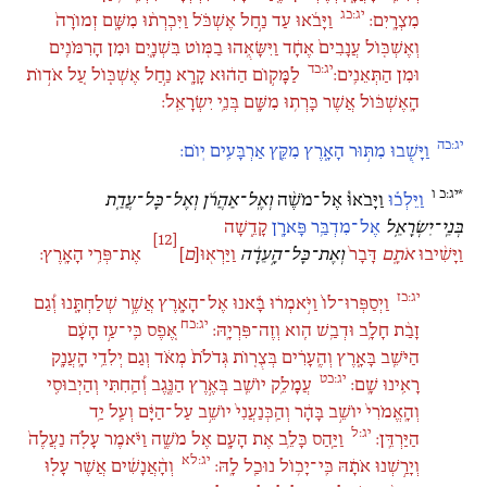
יג:כג
מִצְרָֽיִם:
וַיָּבֹ֜אוּ עַד נַ֣חַל אֶשְׁכֹּ֗ל וַיִּכְרְת֨וּ מִשָּׁ֤ם זְמוֹרָה֙
וְאֶשְׁכּ֤וֹל עֲנָבִים֙ אֶחָ֔ד וַיִּשָּׂאֻ֥הוּ בַמּ֖וֹט בִּשְׁנָ֑יִם וּמִן הָרִמֹּנִ֖ים
יג:כד
וּמִן הַתְּאֵנִֽים:
לַמָּק֣וֹם הַה֔וּא קָרָ֖א נַ֣חַל אֶשְׁכּ֑וֹל עַ֚ל אֹד֣וֹת
הָֽאֶשְׁכּ֔וֹל אֲשֶׁר כָּרְת֥וּ מִשָּׁ֖ם בְּנֵ֥י יִשְׂרָאֵֽל:
יג:כה
וַיָּשֻׁ֖בוּ מִתּ֣וּר הָאָ֑רֶץ מִקֵּ֖ץ אַרְבָּעִ֥ים יֽוֹם:
*יג:כ
ו
וַיֵּלְכ֡וּ
וַיָּבֹאוּ֩ אֶל־מֹשֶׁ֨ה
וְאֶֽל־אַהֲרֹ֜ן וְאֶל־כָּל־עֲדַ֧ת
בְּנֵֽי־יִשְׂרָאֵ֛ל
אֶל־מִדְבַּ֥ר פָּארָ֖ן
קָדֵ֑שָׁה
[12]
וַיָּשִׁ֨יבוּ
אֹתָ֤ם
דָּבָר֙
וְאֶת־כָּל־הָ֣עֵדָ֔ה
וַיַּרְא֖וּ[
ם
]
אֶת־פְּרִ֥י הָאָֽרֶץ:
יג:כז
וַיְסַפְּרוּ־לוֹ֙ וַיֹּ֣אמְר֔וּ בָּ֕אנוּ אֶל־הָאָ֖רֶץ אֲשֶׁ֣ר שְׁלַחְתָּ֑נוּ וְ֠גַם
יג:כח
זָבַ֨ת חָלָ֥ב וּדְבַ֛שׁ הִ֖וא וְזֶה־פִּרְיָֽהּ:
אֶ֚פֶס כִּֽי־עַ֣ז הָעָ֔ם
הַיֹּשֵׁ֖ב בָּאָ֑רֶץ וְהֶֽעָרִ֗ים בְּצֻר֤וֹת גְּדֹלֹת֙ מְאֹ֔ד וְגַם יְלִדֵ֥י הָֽעֲנָ֖ק
יג:כט
רָאִ֥ינוּ שָֽׁם:
עֲמָלֵ֥ק יוֹשֵׁ֖ב בְּאֶ֣רֶץ הַנֶּ֑גֶב וְ֠הַֽחִתִּי וְהַיְבוּסִ֤י
וְהָֽאֱמֹרִי֙ יוֹשֵׁ֣ב בָּהָ֔ר וְהַֽכְּנַעֲנִי֙ יוֹשֵׁ֣ב עַל־הַיָּ֔ם וְעַ֖ל יַ֥ד
יג:ל
הַיַּרְדֵּֽן:
וַיַּ֧הַס כָּלֵ֛ב אֶת הָעָ֖ם אֶל מֹשֶׁ֑ה וַיֹּ֗אמֶר עָלֹ֤ה נַעֲלֶה֙
יג:לא
וְיָרַ֣שְׁנוּ אֹתָ֔הּ כִּֽי־יָכ֥וֹל נוּכַ֖ל לָֽהּ:
וְהָ֨אֲנָשִׁ֜ים אֲשֶׁר עָל֤וּ