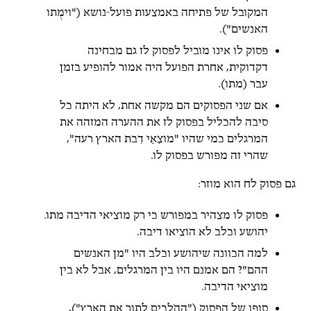
המקובל של פתיחה באמצעות פועל-נושא ("וימֻתו
האנשים").
פסוק לו אינו מוביל לפסוק לז גם מבחינה
דקדוקית, אחרת הפועל היה אמור להופיע בזמן
עבר (מתו).
אם שני הפסוקים הם מקשה אחת, לא היתה כל
סיבה להכליל בפסוק לז את ההערה המזהה את
המרגלים כמי שהיו "מוצִאֵי דִבת הארץ רעה",
שהרי זה מפורש בפסוק לו.
גם פסוק לח הוא מוזר:
פסוק לו מצהיר במפורש כי רק מוציאי הדיבה מתו.
יהושע וכלב לא הוציאו דיבה.
למה הכוונה שיהושע וכלב היו "מן האנשים
ההם"? הם אמנם היו בין המרגלים, אבל לא בין
מוציאי הדיבה.
סופו של הפסוק ("ההֹלכים לתור את הארץ"),