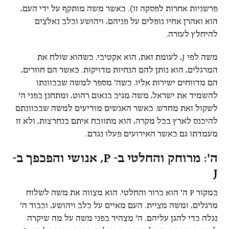
פרשניות אחרות לפסקה זו). כאשר משה מותקף על ידי העם,
הוא ואהרן אחיו נופלים על פניהם, ויהושע וכלב נאלצים
להיחלץ לעזרה.
משה לפי J, לעומת זאת, הוא אקטיבי. כשהוא שולח את
המרגלים, הוא נותן להם הנחיות מדויקות. כאשר הם חוזרים,
הם מדווחים ישירות אליו. כשה' מספר למשה שבכוונתו
להשמיד את ישראל, משה מגיב בנאום רהוט, ומתחנן בפני ה'
לשקול זאת מחדש. כאשר האנשים מודיעים למשה שבכוונתם
להיכנס לארץ בכל מקרה, הוא מתווכח איתם בנחרצות, ולא זז
מעמדתו גם כאשר האירועים פעלו נגדם.
ה': מרוחק והחלטי ב- P, אנושי והפכפך ב-
J
במקור P ה' הוא ברור והחלטי. הוא מצווה את משה לשלוח
מרגלים, ומשה מציית. העם מאיים על כלב ויהושע, וכבוד ה'
נגלה כדי להגן עליהם. ה' מצהיר בפני משה על מה שיקרה