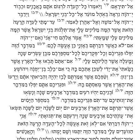
יד:י
אַל־תִּירָאֻֽם:
וַיֹּֽאמְרוּ֙ כָּל־הָ֣עֵדָ֔ה לִרְגּ֥וֹם אֹתָ֖ם בָּאֲבָנִ֑ים וּכְב֣וֹד
יד:כו
יְ־הֹוָ֗ה נִרְאָה֙ בְּאֹ֣הֶל מוֹעֵ֔ד אֶֽל־כָּל־בְּנֵ֖י יִשְׂרָאֵֽל: \\
וַיְדַבֵּ֣ר
יד:כז
יְ־הֹוָ֔ה אֶל־מֹשֶׁ֥ה וְאֶֽל־אַהֲרֹ֖ן לֵאמֹֽר:
עַד־מָתַ֗י לָעֵדָ֤ה הָֽרָעָה֙
הַזֹּ֔את אֲשֶׁ֛ר הֵ֥מָּה מַלִּינִ֖ים עָלָ֑י אֶת־תְּלֻנּ֞וֹת בְּנֵ֣י יִשְׂרָאֵ֗ל אֲשֶׁ֨ר הֵ֧מָּה
יד:כח
מַלִּינִ֛ים עָלַ֖י שָׁמָֽעְתִּי:
אֱמֹ֣ר אֲלֵהֶ֗ם חַי־אָ֙נִי֙ נְאֻם־יְ־הֹוָ֔ה
יד:כט
אִם־לֹ֕א כַּאֲשֶׁ֥ר דִּבַּרְתֶּ֖ם בְּאָזְנָ֑י כֵּ֖ן אֶֽעֱשֶׂ֥ה לָכֶֽם:
בַּמִּדְבָּ֣ר הַ֠זֶּה
יִפְּל֨וּ פִגְרֵיכֶ֜ם וְכָל־פְּקֻדֵיכֶם֙ לְכָל־מִסְפַּרְכֶ֔ם מִבֶּ֛ן עֶשְׂרִ֥ים שָׁנָ֖ה
יד:ל
וָמָ֑עְלָה אֲשֶׁ֥ר הֲלִֽינֹתֶ֖ם עָלָֽי:
אִם־אַתֶּם֙ תָּבֹ֣אוּ אֶל־הָאָ֔רֶץ אֲשֶׁ֤ר
נָשָׂ֙אתִי֙ אֶת־יָדִ֔י לְשַׁכֵּ֥ן אֶתְכֶ֖ם בָּ֑הּ כִּ֚י אִם־כָּלֵ֣ב בֶּן־יְפֻנֶּ֔ה וִיהוֹשֻׁ֖עַ
יד:לא
בִּן־נֽוּן:
וְטַ֨פְּכֶ֔ם אֲשֶׁ֥ר אֲמַרְתֶּ֖ם לָבַ֣ז יִהְיֶ֑ה וְהֵבֵיאתִ֣י אֹתָ֔ם וְיָֽדְעוּ֙
יד:לב
אֶת־הָאָ֔רֶץ אֲשֶׁ֥ר מְאַסְתֶּ֖ם בָּֽהּ:
וּפִגְרֵיכֶ֖ם אַתֶּ֑ם יִפְּל֖וּ בַּמִּדְבָּ֥ר
יד:לג
הַזֶּֽה:
וּ֠בְנֵיכֶם יִהְי֨וּ רֹעִ֤ים בַּמִּדְבָּר֙ אַרְבָּעִ֣ים שָׁנָ֔ה וְנָשְׂא֣וּ
יד:לד
אֶת־זְנוּתֵיכֶ֑ם עַד־תֹּ֥ם פִּגְרֵיכֶ֖ם בַּמִּדְבָּֽר:
בְּמִסְפַּ֨ר הַיָּמִ֜ים
אֲשֶׁר־תַּרְתֶּ֣ם אֶת־הָאָרֶץ֘ אַרְבָּעִ֣ים יוֹם֒ י֣וֹם לַשָּׁנָ֞ה י֣וֹם לַשָּׁנָ֗ה תִּשְׂאוּ֙
יד:לה
אֶת־ עֲוֹנֹ֣תֵיכֶ֔ם אַרְבָּעִ֖ים שָׁנָ֑ה וִֽידַעְתֶּ֖ם אֶת־תְּנוּאָתִֽי:
אֲנִ֣י
יְ־הֹוָה֘ דִּבַּרְתִּי֒ אִם־לֹ֣א׀ זֹ֣את אֶֽעֱשֶׂ֗ה לְכָל־הָעֵדָ֤ה הָֽרָעָה֙ הַזֹּ֔את
יד:לו
הַנּוֹעָדִ֖ים עָלָ֑י בַּמִּדְבָּ֥ר הַזֶּ֛ה יִתַּ֖מּוּ וְשָׁ֥ם יָמֻֽתוּ: \\
וְהָ֣אֲנָשִׁ֔ים
אֲשֶׁר־שָׁלַ֥ח מֹשֶׁ֖ה לָת֣וּר אֶת־הָאָ֑רֶץ וַיָּשֻׁ֗בוּ (וילונו) וַיַּלִּ֤ינוּ עָלָיו֙