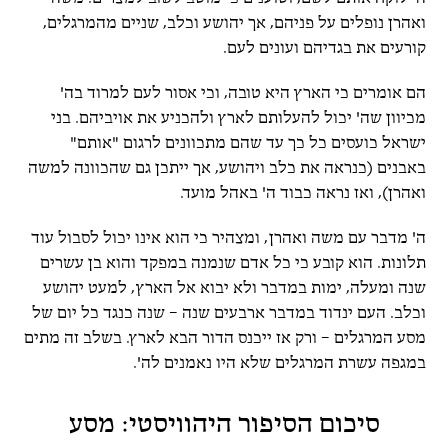
ואהרן נופלים על פניהם, אך יהושע וכלב, שניים מהמרגלים,
קורעים את בגדיהם ועונים לעם.
הם אומרים כי הארץ היא טובה, וכי אסור לעם למרוד בה'
מכיוון שה' יכול להעלותם לארץ ולהכניע את אויביהם. בני
ישראל כועסים כל כך עד שהם מתכוונים לרגום "אותם"
באבנים (כנראה את כלב ויהושע, אך ייתכן גם שהכוונה למשה
ואהרן), ואז נראה כבוד ה' באהל מועד.
ה' מדבר עם משה ואהרן, ומצהיר כי הוא אינו יכול לסבול עוד
תלונות. הוא קובע כי כל אדם שנמנה במפקד והוא בן עשרים
שנה ומעלה, ימות במדבר ולא יבוא אל הארץ, למעט יהושע
וכלב. העם ינדוד במדבר ארבעים שנה – שנה כנגד כל יום של
מסע המרגלים – ורק אז ייכנס הדור הבא לארץ. בשלב זה מתים
במגפה עשרת המרגלים שלא היו נאמנים לה'.
סיכום הסיפור היהוויסטי: מסע