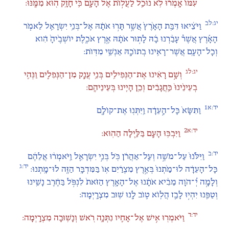
עִמּוֹ֙ אָֽמְר֔וּ לֹ֥א נוּכַ֖ל לַעֲל֣וֹת אֶל הָעָ֑ם כִּֽי חָזָ֥ק ה֖וּא מִמֶּֽנּוּ:
יג:לב
וַיֹּצִ֜יאוּ דִּבַּ֤ת הָאָ֙רֶץ֙ אֲשֶׁ֣ר תָּר֣וּ אֹתָ֔הּ אֶל־בְּנֵ֥י יִשְׂרָאֵ֖ל לֵאמֹ֑ר
הָאָ֡רֶץ אֲשֶׁר֩ עָבַ֨רְנוּ בָ֜הּ לָת֣וּר אֹתָ֗הּ אֶ֣רֶץ אֹכֶ֤לֶת יוֹשְׁבֶ֙יהָ֙ הִ֔וא
וְכָל־הָעָ֛ם אֲשֶׁר־רָאִ֥ינוּ בְתוֹכָ֖הּ אַנְשֵׁ֥י מִדּֽוֹת:
יג:לג
וְשָׁ֣ם רָאִ֗ינוּ אֶת־הַנְּפִילִ֛ים בְּנֵ֥י עֲנָ֖ק מִן־הַנְּפִלִ֑ים וַנְּהִ֤י
בְעֵינֵ֙ינוּ֙ כַּֽחֲגָבִ֔ים וְכֵ֥ן הָיִ֖ינוּ בְּעֵינֵיהֶֽם:
יד:א1
וַתִּשָּׂא֙ כָּל־הָ֣עֵדָ֔ה וַֽיִּתְּנ֖וּ אֶת־קוֹלָ֑ם
יד:א2
וַיִּבְכּ֥וּ הָעָ֖ם בַּלַּ֥יְלָה הַהֽוּא:
יד:ב
וַיִּלֹּ֙נוּ֙ עַל־מֹשֶׁ֣ה וְעַֽל־אַהֲרֹ֔ן כֹּ֖ל בְּנֵ֣י יִשְׂרָאֵ֑ל וַֽיֹּאמְר֨וּ אֲלֵהֶ֜ם
יד:ג
כָּל־הָעֵדָ֗ה לוּ־מַ֙תְנוּ֙ בְּאֶ֣רֶץ מִצְרַ֔יִם א֛וֹ בַּמִּדְבָּ֥ר הַזֶּ֖ה לוּ־מָֽתְנוּ:
וְלָמָ֣ה יְ֠־הֹוָה מֵבִ֨יא אֹתָ֜נוּ אֶל־הָאָ֤רֶץ הַזֹּאת֙ לִנְפֹּ֣ל בַּחֶ֔רֶב נָשֵׁ֥ינוּ
וְטַפֵּ֖נוּ יִהְי֣וּ לָבַ֑ז הֲל֧וֹא ט֦וֹב לָ֖נוּ שׁ֥וּב מִצְרָֽיְמָה:
יד:ד
וַיֹּאמְר֖וּ אִ֣ישׁ אֶל־אָחִ֑יו נִתְּנָ֥ה רֹ֖אשׁ וְנָשׁ֥וּבָה מִצְרָֽיְמָה: