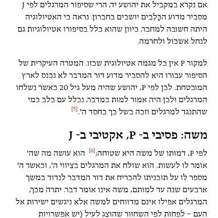
אם נקרא במקביל את יהושע יד, הרי שסיפור המרגלים לפי J
מסביר מדוע הכָּלֵבִים יושבים בחברון. נראה כי האטיולוגיה
היתה חשובה למחבר, כיוון שהוא כלל בסיפורו אטיולוגיות גם
לנחל אשכול ולחרמה.
למקור P אין כל מגמה אטיולוגית שכזו. המטרה העיקרית של
הסיפור עבורו היא להסביר מדוע דור המדבר לא נכנס לארץ
המובטחת. לכן לפי P, יהושע שהיה מעל גיל 20 כאשר נשלחו
המרגלים ולכן היה אמור למות במדבר, נכלל עם כלב כמי
[5]
שהתנגד למרגלים וזכה בשל כך בחסד ה'.
משה: פסיבי ב- P, אקטיבי ב- J
[6]
לפי P, דמותו של משה היא שטוחה;
הוא עושה מה שה'
אומר לו לעשות. הוא שולח את המרגלים בציווי ה', וכאשר ה'
מספר לו על תוכניתו להכריח את דור המדבר לנדוד במשך
ארבעים שנה עד למותם, משה אינו אומר דבר. יתרה מכך,
המרגלים אפילו אינם מדווחים למשה אלא ניגשים ישירות אל
העם – לפחות לפי השחזור שהוצג לעיל (יש אפשרויות