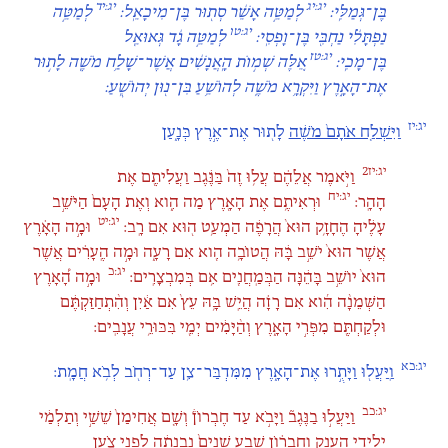
יג:יג
יג:יד
בֶּן־גְּמַלִּֽי:
לְמַטֵּ֣ה אָשֵׁ֔ר סְת֖וּר בֶּן־מִיכָאֵֽל:
לְמַטֵּ֣ה
יג:טו
נַפְתָּלִ֔י נַחְבִּ֖י בֶּן־וָפְסִֽי:
לְמַטֵּ֣ה גָ֔ד גְּאוּאֵ֖ל
יג:טז
בֶּן־מָכִֽי:
אֵ֚לֶּה שְׁמ֣וֹת הָֽאֲנָשִׁ֔ים אֲשֶׁר־שָׁלַ֥ח מֹשֶׁ֖ה לָת֣וּר
אֶת־הָאָ֑רֶץ וַיִּקְרָ֥א מֹשֶׁ֛ה לְהוֹשֵׁ֥עַ בִּן־נ֖וּן יְהוֹשֻֽׁעַ:
יג:יז
וַיִּשְׁלַ֤ח אֹתָם֙ מֹשֶׁ֔ה
לָת֖וּר אֶת־אֶ֣רֶץ כְּנָ֑עַן
יג:יז2
וַיֹּ֣אמֶר אֲלֵהֶ֗ם עֲל֥וּ זֶה֙ בַּנֶּ֔גֶב וַעֲלִיתֶ֖ם אֶת
יג:יח
הָהָֽר:
וּרְאִיתֶ֥ם אֶת הָאָ֖רֶץ מַה הִ֑וא וְאֶת הָעָם֙ הַיֹּשֵׁ֣ב
יג:יט
עָלֶ֔יהָ הֶחָזָ֥ק הוּא֙ הֲרָפֶ֔ה הַמְעַ֥ט ה֖וּא אִם רָֽב:
וּמָ֣ה הָאָ֗רֶץ
אֲשֶׁר הוּא֙ יֹשֵׁ֣ב בָּ֔הּ הֲטוֹבָ֥ה הִ֖וא אִם רָעָ֑ה וּמָ֣ה הֶֽעָרִ֗ים אֲשֶׁר
יג:כ
הוּא֙ יוֹשֵׁ֣ב בָּהֵ֔נָּה הַבְּמַֽחֲנִ֖ים אִ֥ם בְּמִבְצָרִֽים:
וּמָ֣ה הָ֠אָרֶץ
הַשְּׁמֵנָ֨ה הִ֜וא אִם רָזָ֗ה הֲיֵֽשׁ בָּ֥הּ עֵץ֙ אִם אַ֔יִן וְהִ֨תְחַזַּקְתֶּ֔ם
וּלְקַחְתֶּ֖ם מִפְּרִ֣י הָאָ֑רֶץ וְהַ֨יָּמִ֔ים יְמֵ֖י בִּכּוּרֵ֥י עֲנָבִֽים:
יג:כא
וַֽיַּעֲל֖וּ וַיָּתֻ֣רוּ אֶת־הָאָ֑רֶץ מִמִּדְבַּר־צִ֥ן עַד־רְחֹ֖ב לְבֹ֥א חֲמָֽת:
יג:כב
וַיַּעֲל֣וּ בַנֶּגֶב֘ וַיָּבֹ֣א עַד חֶבְרוֹן֒ וְשָׁ֤ם אֲחִימַן֙ שֵׁשַׁ֣י וְתַלְמַ֔י
יְלִידֵ֖י הָעֲנָ֑ק וְחֶבְר֗וֹן שֶׁ֤בַע שָׁנִים֙ נִבְנְתָ֔ה לִפְנֵ֖י צֹ֥עַן