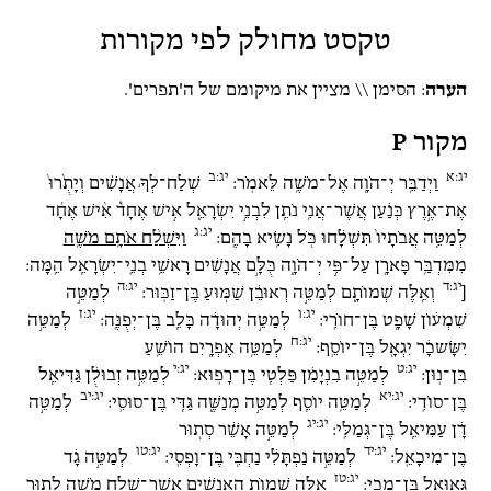
טקסט מחולק לפי מקורות
הערה
: הסימן \\ מציין את מיקומם של ה'תפרים'.
מקור P
יג:א
יג:ב
וַיְדַבֵּ֥ר יְ־הֹוָ֖ה אֶל־מֹשֶׁ֥ה לֵּאמֹֽר:
שְׁלַח־לְךָ֣ אֲנָשִׁ֗ים וְיָתֻ֙רוּ֙
אֶת־אֶ֣רֶץ כְּנַ֔עַן אֲשֶׁר־אֲנִ֥י נֹתֵ֖ן לִבְנֵ֣י יִשְׂרָאֵ֑ל אִ֣ישׁ אֶחָד֩ אִ֨ישׁ אֶחָ֜ד
יג:ג
לְמַטֵּ֤ה אֲבֹתָיו֙ תִּשְׁלָ֔חוּ כֹּ֖ל נָשִׂ֥יא בָהֶֽם:
וַיִּשְׁלַ֨ח אֹתָ֥ם מֹשֶׁ֛ה
מִמִּדְבַּ֥ר פָּארָ֖ן עַל־פִּ֣י יְ־הֹוָ֑ה כֻּלָּ֣ם אֲנָשִׁ֔ים רָאשֵׁ֥י בְנֵֽי־יִשְׂרָאֵ֖ל הֵֽמָּה:
יג:ד
יג:ה
[
וְאֵ֖לֶּה שְׁמוֹתָ֑ם לְמַטֵּ֣ה רְאוּבֵ֔ן שַׁמּ֖וּעַ בֶּן־זַכּֽוּר:
לְמַטֵּ֣ה
יג:ו
יג:ז
שִׁמְע֔וֹן שָׁפָ֖ט בֶּן־חוֹרִֽי:
לְמַטֵּ֣ה יְהוּדָ֔ה כָּלֵ֖ב בֶּן־יְפֻנֶּֽה:
לְמַטֵּ֣ה
יג:ח
יִשָּׂשכָ֔ר יִגְאָ֖ל בֶּן־יוֹסֵֽף:
לְמַטֵּ֥ה אֶפְרָ֖יִם הוֹשֵׁ֥עַ
יג:ט
יג:י
בִּן־נֽוּן:
לְמַטֵּ֣ה בִנְיָמִ֔ן פַּלְטִ֖י בֶּן־רָפֽוּא:
לְמַטֵּ֣ה זְבוּלֻ֔ן גַּדִּיאֵ֖ל
יג:יא
יג:יב
בֶּן־סוֹדִֽי:
לְמַטֵּ֥ה יוֹסֵ֖ף לְמַטֵּ֣ה מְנַשֶּׁ֑ה גַּדִּ֖י בֶּן־סוּסִֽי:
לְמַטֵּ֣ה
יג:יג
דָ֔ן עַמִּיאֵ֖ל בֶּן־גְּמַלִּֽי:
לְמַטֵּ֣ה אָשֵׁ֔ר סְת֖וּר
יג:יד
יג:טו
בֶּן־מִיכָאֵֽל:
לְמַטֵּ֣ה נַפְתָּלִ֔י נַחְבִּ֖י בֶּן־וָפְסִֽי:
לְמַטֵּ֣ה גָ֔ד
יג:טז
גְּאוּאֵ֖ל בֶּן־מָכִֽי:
אֵ֚לֶּה שְׁמ֣וֹת הָֽאֲנָשִׁ֔ים אֲשֶׁר־שָׁלַ֥ח מֹשֶׁ֖ה לָת֣וּר