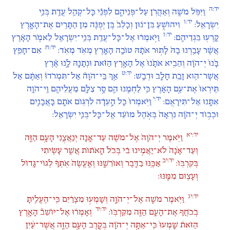
יד:ה
וַיִּפֹּ֥ל מֹשֶׁ֛ה וְאַהֲרֹ֖ן עַל־פְּנֵיהֶ֑ם לִפְנֵ֕י כָּל־קְהַ֥ל עֲדַ֖ת בְּנֵ֥י
יד:ו
יִשְׂרָאֵֽל:
וִיהוֹשֻׁ֣עַ בִּן־נ֗וּן וְכָלֵב֙ בֶּן יְפֻנֶּ֔ה מִן הַתָּרִ֖ים אֶת־הָאָ֑רֶץ
יד:ז
קָרְע֖וּ בִּגְדֵיהֶֽם:
וַיֹּ֣אמְר֔וּ אֶל־כָּל־עֲדַ֥ת בְּנֵֽי־יִשְׂרָאֵ֖ל לֵאמֹ֑ר הָאָ֗רֶץ
יד:ח
אֲשֶׁ֨ר עָבַ֤רְנוּ בָהּ֙ לָת֣וּר אֹתָ֔הּ טוֹבָ֥ה הָאָ֖רֶץ מְאֹ֥ד מְאֹֽד:
אִם־חָפֵ֥ץ
בָּ֙נוּ֙ יְ־הֹוָ֔ה וְהֵבִ֤יא אֹתָ֙נוּ֙ אֶל הָאָ֣רֶץ הַזֹּ֔את וּנְתָנָ֖הּ לָ֑נוּ אֶ֕רֶץ
יד:ט
אֲשֶׁר־הִ֛וא זָבַ֥ת חָלָ֖ב וּדְבָֽשׁ:
אַ֣ךְ בַּֽי־הֹוָה֘ אַל־תִּמְרֹדוּ֒ וְאַתֶּ֗ם אַל
תִּֽירְאוּ֙ אֶת־עַ֣ם הָאָ֔רֶץ כִּ֥י לַחְמֵ֖נוּ הֵ֑ם סָ֣ר צִלָּ֧ם מֵעֲלֵיהֶ֛ם וַֽי־הֹוָ֥ה
יד:י
אִתָּ֖נוּ אַל־תִּירָאֻֽם:
וַיֹּֽאמְרוּ֙ כָּל הָ֣עֵדָ֔ה לִרְגּ֥וֹם אֹתָ֖ם בָּאֲבָנִ֑ים
וּכְב֣וֹד יְ־הֹוָ֗ה נִרְאָה֙ בְּאֹ֣הֶל מוֹעֵ֔ד אֶֽל־כָּל־בְּנֵ֖י יִשְׂרָאֵֽל:
יד:יא
וַיֹּ֤אמֶר יְ־הֹוָה֙ אֶל־מֹשֶׁ֔ה עַד־אָ֥נָה יְנַאֲצֻ֖נִי הָעָ֣ם הַזֶּ֑ה
וְעַד־אָ֙נָה֙ לֹא־יַאֲמִ֣ינוּ בִ֔י בְּכֹל֙ הָֽאֹת֔וֹת אֲשֶׁ֥ר עָשִׂ֖יתִי
יד:יב
בְּקִרְבּֽוֹ:
אַכֶּ֥נּוּ בַדֶּ֖בֶר וְאוֹרִשֶׁ֑נּוּ וְאֶֽעֱשֶׂה֙ אֹֽתְךָ֔ לְגוֹי־גָּ֥דוֹל
וְעָצ֖וּם מִמֶּֽנּוּ:
יד:יג
וַיֹּ֥אמֶר מֹשֶׁ֖ה אֶל־יְ־הֹוָ֑ה וְשָׁמְע֣וּ מִצְרַ֔יִם כִּֽי־הֶעֱלִ֧יתָ
יד:יד
בְכֹחֲךָ֛ אֶת־הָעָ֥ם הַזֶּ֖ה מִקִּרְבּֽוֹ:
וְאָמְר֗וּ אֶל־יוֹשֵׁב֘ הָאָ֣רֶץ
הַזֹּאת֒ שָֽׁמְעוּ֙ כִּֽי־אַתָּ֣ה יְ־הֹוָ֔ה בְּקֶ֖רֶב הָעָ֣ם הַזֶּ֑ה אֲשֶׁר־עַ֨יִן