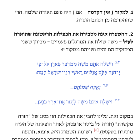
1. למקור J אין הקדמה
– אם J היה פעם תעודה שלמה, הרי
שההקדמה מן הסתם הוסרה.
2. ההשערה אינה מסבירה את הכפילות הראשונה שתוארה
לעיל
– משה שולח את המרגלים פעמיים – מכיוון ששני
הפסוקים הם זהים ושניהם ממקור P:
יג:ג
וַיִּשְׁלַ֨ח אֹתָ֥ם מֹשֶׁ֛ה
מִמִּדְבַּ֥ר פָּארָ֖ן עַל־פִּ֣י
יְ־הֹוָ֑ה כֻּלָּ֣ם אֲנָשִׁ֔ים רָאשֵׁ֥י בְנֵֽי־יִשְׂרָאֵ֖ל הֵֽמָּה:
יג:ד
וְאֵ֖לֶּה שְׁמוֹתָ֑ם
…
יג:יז
וַיִּשְׁלַ֤ח אֹתָם֙ מֹשֶׁ֔ה
לָת֖וּר אֶת־אֶ֣רֶץ כְּנָ֑עַן...
במקום זאת, עלינו להבין את הכפילות הזו כסוג של "חזרה
מקשרת" (חזרה על ביטוי או פסוק לאחר הופעתה של הערה
[8]
מוסגרת בטקסט).
רשימת השמות היא, איפוא, תוספת
לטקסט המקורי של P. ניתן להסיק שמדובר בתוספת מאוחרת