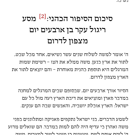
נערכו.
[2]
סיכום הסיפור הכהני:
מסע
ריגול עקר בן ארבעים יום
מצפון לדרום
ה' אומר למשה לשלוח שנים עשר נשיאים, אחד מכל שבט,
לתור את ארץ כנען. משה ממלא את הצו – רשימת שמות
המרגלים היא תוספת כהנית מאוחרת – והם יוצאים לתור את
הארץ מצפון לדרום.
הסיור אורך ארבעים יום, שבסופם שבים המרגלים למחנה
במדבר פארן ומוציאים את דיבת הארץ רעה מול כל עם
ישראל: הארץ אוכלת יושביה, והאנשים שבה הם ענקים.
לשמע הדברים, בני ישראל נתקפים פאניקה ומתלוננים בפני
משה ואהרן כי עדיף היה להם למות במדבר. הם שואלים מדוע
ה' לוקח אותם לשם, וטוענים כי מוטב לשוב למצרים. משה