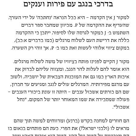
בדרכי בנגב עם פירות וענקים
למקור J אין הקדמה – היא ככל הנראה 'נחתכה' על ידי העורך,
שהעדיף את ההקדמה של P. מכיוון שמחבר ספר דברים
השתמש ב- J כמקור לגרסה שלו לסיפור, ייתכן כי ההקדמה
כללה את דרישת העם לשלוח מרגלים (כמו בדברים א:כב),
במקום ציווי אלוהי לעשות זאת כמו ב- P, אך זוהי רק השערה.
מקור J הקיים לפנינו פותח בציוויו של משה לשלוח מרגלים.
הוא אומר להם לעלות להר הנגב, ומצווה עליהם לבדוק את
איכות הארץ כמו גם את המוכנות הצבאית של יושביה, ולשוב
עם מדגם מפירותיה. המרגלים עולים לנגב ומגיעים עד חברון,
שם הם כורתים אשכול ענבים – היתה זו עונת ביכורי הענבים –
פעולה שמסבירה את שמו המאוחר יותר של המקום, "נחל
אשכול".
הם חוזרים למחנה בקדש (ברנע) ומדווחים למשה תוך שהם
מראים לו (ולבני ישראל?) את הפרי. כעת הם פותחים בנאום בו