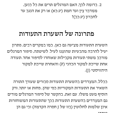
בדומה לכך, האם המרגלים תרים את כל כנען,
ממדבר צין ועד חמת (יג:כא) או רק את הנגב עד
לחברון (יג:כב)?
פתרונה של השערת התעודות
השערת התעודות מציעה גם כאן, כמו במקרים רבים, פתרון
יעיל להרבה מהבעיות שהוצגו לעיל. לשיטתה, סיפור המרגלים
מורכב משתי תעודות מקבילות שאוחדו לסיפור אחד. תעודה
אחת שייכת למקור הכהני (P) והאחרת שייכת למקור
היהוויסטי (J).
ככלל, המצדדים בהשערת התעודות סבורים שעורך התורה
השאיר את התעודות המקוריות כפי שהן, פחות או יותר, ורק
הוסיף מעט משלו. עם זאת, בהקשר של סיפור המרגלים מודים
גם המצדדים בהשערת התעודות בכך שהתעודות המשוחזרות
אינן שלמות לחלוטין (בזו של J חסרה הקדמה) וכי גם הן