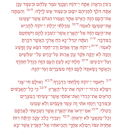
בְּעַ֜יִן נִרְאָ֣ה׀ אַתָּ֣ה יְ־הֹוָ֗ה וַעֲנָֽנְךָ֙ עֹמֵ֣ד עֲלֵהֶ֔ם וּבְעַמֻּ֣ד עָנָ֗ן
יד:טו
אַתָּ֨ה הֹלֵ֤ךְ לִפְנֵיהֶם֙ יוֹמָ֔ם וּבְעַמּ֥וּד אֵ֖שׁ לָֽיְלָה:
וְהֵמַתָּ֛ה
אֶת־הָעָ֥ם הַזֶּ֖ה כְּאִ֣ישׁ אֶחָ֑ד וְאָֽמְרוּ֙ הַגּוֹיִ֔ם אֲשֶׁר־שָׁמְע֥וּ
יד:טז
אֶֽת־שִׁמְעֲךָ֖ לֵאמֹֽר:
מִבִּלְתִּ֞י יְכֹ֣לֶת יְ־הֹוָ֗ה לְהָבִיא֙
אֶת־הָעָ֣ם הַזֶּ֔ה אֶל־הָאָ֖רֶץ אֲשֶׁר־נִשְׁבַּ֣ע לָהֶ֑ם וַיִּשְׁחָטֵ֖ם
יד:יז
בַּמִּדְבָּֽר:
וְעַתָּ֕ה יִגְדַּל־נָ֖א כֹּ֣חַ אֲדֹנָ֑י כַּאֲשֶׁ֥ר דִּבַּ֖רְתָּ
יד:יח
לֵאמֹֽר:
יְ־הֹוָ֗ה אֶ֤רֶךְ אַפַּ֙יִם֙ וְרַב־חֶ֔סֶד נֹשֵׂ֥א עָוֹ֖ן וָפָ֑שַׁע
וְנַקֵּה֙ לֹ֣א יְנַקֶּ֔ה פֹּקֵ֞ד עֲוֹ֤ן אָבוֹת֙ עַל־בָּנִ֔ים עַל־ שִׁלֵּשִׁ֖ים
יד:יט
וְעַל־רִבֵּעִֽים:
סְלַֽח־נָ֗א לַעֲוֹ֛ן הָעָ֥ם הַזֶּ֖ה כְּגֹ֣דֶל חַסְדֶּ֑ךָ
וְכַאֲשֶׁ֤ר נָשָׂ֙אתָה֙ לָעָ֣ם הַזֶּ֔ה מִמִּצְרַ֖יִם וְעַד־הֵֽנָּה:
יד:כ
יד:כא
וַיֹּ֣אמֶר יְ־הֹוָ֔ה סָלַ֖חְתִּי כִּדְבָרֶֽךָ:
וְאוּלָ֖ם חַי־אָ֑נִי
יד:כב
וְיִמָּלֵ֥א כְבוֹד־יְ־הֹוָ֖ה אֶת־כָּל־הָאָֽרֶץ:
כִּ֣י כָל־הָאֲנָשִׁ֗ים
הָרֹאִ֤ים אֶת־כְּבֹדִי֙ וְאֶת־אֹ֣תֹתַ֔י אֲשֶׁר־עָשִׂ֥יתִי בְמִצְרַ֖יִם
וּבַמִּדְבָּ֑ר וַיְנַסּ֣וּ אֹתִ֗י זֶ֚ה עֶ֣שֶׂר פְּעָמִ֔ים וְלֹ֥א שָׁמְע֖וּ
יד:כג
בְּקוֹלִֽי:
אִם־יִרְאוּ֙ אֶת־הָאָ֔רֶץ אֲשֶׁ֥ר נִשְׁבַּ֖עְתִּי לַאֲבֹתָ֑ם
יד:כד
וְכָל־מְנַאֲצַ֖י לֹ֥א יִרְאֽוּהָ:
וְעַבְדִּ֣י כָלֵ֗ב עֵ֣קֶב הָֽיְתָ֞ה ר֤וּחַ
אַחֶ֙רֶת֙ עִמּ֔וֹ וַיְמַלֵּ֖א אַחֲרָ֑י וַהֲבִֽיאֹתִ֗יו אֶל־הָאָ֙רֶץ֙ אֲשֶׁר־בָּ֣א