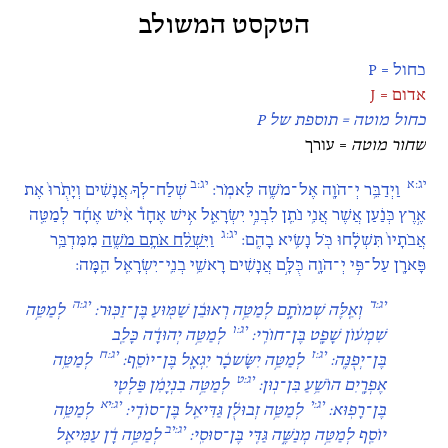
הטקסט המשולב
כחול = P
אדום = J
כחול מוטה = תוספת של
P
שחור מוטה
= עורך
יג:א
יג:ב
וַיְדַבֵּ֥ר יְ־הֹוָ֖ה אֶל־מֹשֶׁ֥ה לֵּאמֹֽר:
שְׁלַח־לְךָ֣ אֲנָשִׁ֗ים וְיָתֻ֙רוּ֙ אֶת
אֶ֣רֶץ כְּנַ֔עַן אֲשֶׁר אֲנִ֥י נֹתֵ֖ן לִבְנֵ֣י יִשְׂרָאֵ֑ל אִ֣ישׁ אֶחָד֩ אִ֨ישׁ אֶחָ֜ד לְמַטֵּ֤ה
יג:ג
אֲבֹתָיו֙ תִּשְׁלָ֔חוּ כֹּ֖ל נָשִׂ֥יא בָהֶֽם:
וַיִּשְׁלַ֨ח אֹתָ֥ם מֹשֶׁ֛ה
מִמִּדְבַּ֥ר
פָּארָ֖ן עַל־פִּ֣י יְ־הֹוָ֑ה כֻּלָּ֣ם אֲנָשִׁ֔ים רָאשֵׁ֥י בְנֵֽי־יִשְׂרָאֵ֖ל הֵֽמָּה:
יג:ד
יג:ה
וְאֵ֖לֶּה שְׁמוֹתָ֑ם לְמַטֵּ֣ה רְאוּבֵ֔ן שַׁמּ֖וּעַ בֶּן־זַכּֽוּר:
לְמַטֵּ֣ה
יג:ו
שִׁמְע֔וֹן שָׁפָ֖ט בֶּן־חוֹרִֽי:
לְמַטֵּ֣ה יְהוּדָ֔ה כָּלֵ֖ב
יג:ז
יג:ח
בֶּן־יְפֻנֶּֽה:
לְמַטֵּ֣ה יִשָּׂשכָ֔ר יִגְאָ֖ל בֶּן־יוֹסֵֽף:
לְמַטֵּ֥ה
יג:ט
אֶפְרָ֖יִם הוֹשֵׁ֥עַ בִּן־נֽוּן:
לְמַטֵּ֣ה בִנְיָמִ֔ן פַּלְטִ֖י
יג:י
יג:יא
בֶּן־רָפֽוּא:
לְמַטֵּ֣ה זְבוּלֻ֔ן גַּדִּיאֵ֖ל בֶּן־סוֹדִֽי:
לְמַטֵּ֥ה
יג:יב
יוֹסֵ֖ף לְמַטֵּ֣ה מְנַשֶּׁ֑ה גַּדִּ֖י בֶּן־סוּסִֽי:
לְמַטֵּ֣ה דָ֔ן עַמִּיאֵ֖ל