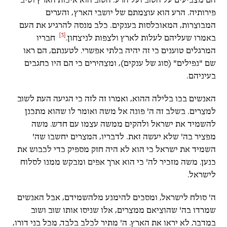
הם מצביעים על הטוב ועל הרע. הטוב הוא איכות הארץ וטיב
פירותיה. הרע הוא עוצמתם של יושבי הארץ, והערים
המבוצרות, המאוכלסות בענקים. כלב מנסה להרגיע את העם
[3]
באמרו שעליהם לעלות לארץ ולצפות לניצחון.
חבריו
המרגלים טוענים כי זה יהיה בלתי אפשרי. לטענתם, הם ראו
שם "נפילים" (סוג של ענקים), ומצהירים כי הם היו כחגבים
בעיניהם.
האנשים בכו בלילה ההוא, ואמרו זה לזה כי הגיעה העת לשוב
למצרים. בשלב זה ה' פונה אל משה ואומר לו שהוא מתכנן
להשמיד את ישראל ולהקים ממשה עצמו עם חדש. משה
מפציר בה' שלא יעשה זאת. לדבריו, המצרים יחשבו שה'
השמיד את ישראל כי הוא לא היה חזק מספיק כדי לכבוש את
כנען. משה מזכיר לה' כי הוא ארך אפים ומבקש ממנו לסלוח
לישראל.
ה' סולח לישראל, ומסכים להימנע מלהשמידם, אבל האנשים
שמרדו בה' שהוציאם ממצרים, אלו שניסו אותו שוב ושוב
במדבר, לא יראו את הארץ. ה' מתיר לכלב בלבד, מכל בני דורו,