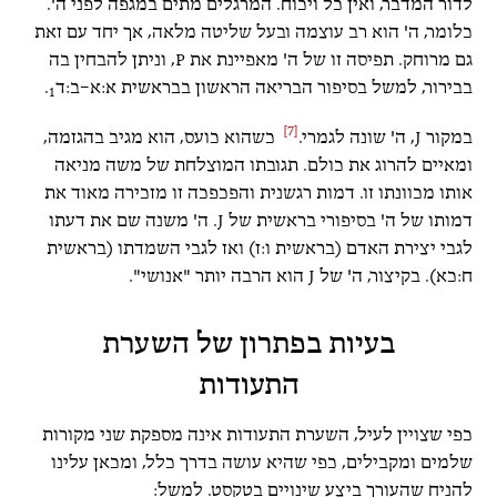
לדור המדבר, ואין כל ויכוח. המרגלים מתים במגפה לפני ה'.
כלומר, ה' הוא רב עוצמה ובעל שליטה מלאה, אך יחד עם זאת
גם מרוחק. תפיסה זו של ה' מאפיינת את P, וניתן להבחין בה
בבירור, למשל בסיפור הבריאה הראשון בבראשית א:א–ב:ד
.
1
[7]
במקור J, ה' שונה לגמרי.
כשהוא כועס, הוא מגיב בהגזמה,
ומאיים להרוג את כולם. תגובתו המוצלחת של משה מניאה
אותו מכוונתו זו. דמות רגשנית והפכפכה זו מזכירה מאוד את
דמותו של ה' בסיפורי בראשית של J. ה' משנה שם את דעתו
לגבי יצירת האדם (בראשית ו:ז) ואז לגבי השמדתו (בראשית
ח:כא). בקיצור, ה' של J הוא הרבה יותר "אנושי".
בעיות בפתרון של השערת
התעודות
כפי שצויין לעיל, השערת התעודות אינה מספקת שני מקורות
שלמים ומקבילים, כפי שהיא עושה בדרך כלל, ומכאן עלינו
להניח שהעורך ביצע שינויים בטקסט. למשל: