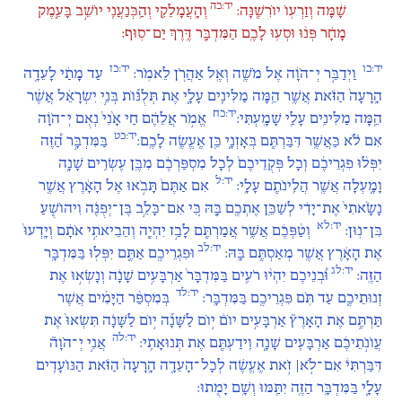
יד:כה
שָׁ֔מָּה וְזַרְע֖וֹ יוֹרִשֶֽׁנָּה:
וְהָֽעֲמָלֵקִ֥י וְהַֽכְּנַעֲנִ֖י יוֹשֵׁ֣ב בָּעֵ֑מֶק
מָחָ֗ר פְּנ֨וּ וּסְע֥וּ לָכֶ֛ם הַמִּדְבָּ֖ר דֶּ֥רֶךְ יַם־סֽוּף:
יד:כו
יד:כז
וַיְדַבֵּ֣ר יְ־הֹוָ֔ה אֶל מֹשֶׁ֥ה וְאֶֽל אַהֲרֹ֖ן לֵאמֹֽר:
עַד מָתַ֗י לָעֵדָ֤ה
הָֽרָעָה֙ הַזֹּ֔את אֲשֶׁ֛ר הֵ֥מָּה מַלִּינִ֖ים עָלָ֑י אֶת תְּלֻנּ֞וֹת בְּנֵ֣י יִשְׂרָאֵ֗ל אֲשֶׁ֨ר
יד:כח
הֵ֧מָּה מַלִּינִ֛ים עָלַ֖י שָׁמָֽעְתִּי:
אֱמֹ֣ר אֲלֵהֶ֗ם חַי אָ֙נִי֙ נְאֻם יְ־הֹוָ֔ה
יד:כט
אִם לֹ֕א כַּאֲשֶׁ֥ר דִּבַּרְתֶּ֖ם בְּאָזְנָ֑י כֵּ֖ן אֶֽעֱשֶׂ֥ה לָכֶֽם:
בַּמִּדְבָּ֣ר הַ֠זֶּה
יִפְּל֨וּ פִגְרֵיכֶ֜ם וְכָל פְּקֻדֵיכֶם֙ לְכָל מִסְפַּרְכֶ֔ם מִבֶּ֛ן עֶשְׂרִ֥ים שָׁנָ֖ה
יד:ל
וָמָ֑עְלָה אֲשֶׁ֥ר הֲלִֽינֹתֶ֖ם עָלָֽי:
אִם אַתֶּם֙ תָּבֹ֣אוּ אֶל הָאָ֔רֶץ אֲשֶׁ֤ר
נָשָׂ֙אתִי֙ אֶת־יָדִ֔י לְשַׁכֵּ֥ן אֶתְכֶ֖ם בָּ֑הּ כִּ֚י אִם־כָּלֵ֣ב בֶּן־יְפֻנֶּ֔ה וִיהוֹשֻׁ֖עַ
יד:לא
בִּן־נֽוּן:
וְטַ֨פְּכֶ֔ם אֲשֶׁ֥ר אֲמַרְתֶּ֖ם לָבַ֣ז יִהְיֶ֑ה וְהֵבֵיאתִ֣י אֹתָ֔ם וְיָֽדְעוּ֙
יד:לב
אֶת הָאָ֔רֶץ אֲשֶׁ֥ר מְאַסְתֶּ֖ם בָּֽהּ:
וּפִגְרֵיכֶ֖ם אַתֶּ֑ם יִפְּל֖וּ בַּמִּדְבָּ֥ר
יד:לג
הַזֶּֽה:
וּ֠בְנֵיכֶם יִהְי֨וּ רֹעִ֤ים בַּמִּדְבָּר֙ אַרְבָּעִ֣ים שָׁנָ֔ה וְנָשְׂא֣וּ אֶת
יד:לד
זְנוּתֵיכֶ֑ם עַד תֹּ֥ם פִּגְרֵיכֶ֖ם בַּמִּדְבָּֽר:
בְּמִסְפַּ֨ר הַיָּמִ֜ים אֲשֶׁר
תַּרְתֶּ֣ם אֶת הָאָרֶץ֘ אַרְבָּעִ֣ים יוֹם֒ י֣וֹם לַשָּׁנָ֞ה י֣וֹם לַשָּׁנָ֗ה תִּשְׂאוּ֙ אֶת
יד:לה
עֲוֹנֹ֣תֵיכֶ֔ם אַרְבָּעִ֖ים שָׁנָ֑ה וִֽידַעְתֶּ֖ם אֶת תְּנוּאָתִֽי:
אֲנִ֣י יְ־הֹוָה֘
דִּבַּרְתִּי֒ אִם־לֹ֣א׀ זֹ֣את אֶֽעֱשֶׂ֗ה לְכָל־הָעֵדָ֤ה הָֽרָעָה֙ הַזֹּ֔את הַנּוֹעָדִ֖ים
עָלָ֑י בַּמִּדְבָּ֥ר הַזֶּ֛ה יִתַּ֖מּוּ וְשָׁ֥ם יָמֻֽתוּ: