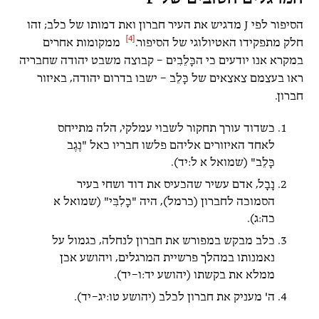
הסיפור לפי J מדגיש את העיר חברון ואת דמותו של כלב; זהו
[4]
חלק מתפקידו האטיולוגי של הסיפור.
ממקומות אחרים
במקרא אנו יודעים כי הכָּלֵבִים – קבוצה משבט יהודה שחבריה
ראו בעצמם צאצאים של כָּלֵב – ישבו בדרום יהודה, באיזור
חברון.
כשדוד עורך תחקור לשבוי עמלקי, הלה מתייחס
לאחד האיזורים אליהם פלשו חבריו כאל "נֶגֶב
כָּלֵב" (שמואל א ל:יד).
נָבָל, אדם עשיר שהכעיס את דוד ושחי בעיר
הסמוכה לחברון (כרמל), היה "כָלִבִּי" (שמואל א
כה:ג).
כלב מבקש במפורש את חברון לנחלה, כגמול על
נאמנותו במהלך פרשיית המרגלים, ויהושע אכן
ממלא את בקשתו (יהושע יד:ו–יד).
ה' מעניק את חברון לכלב (יהושע טו:יג–יד).