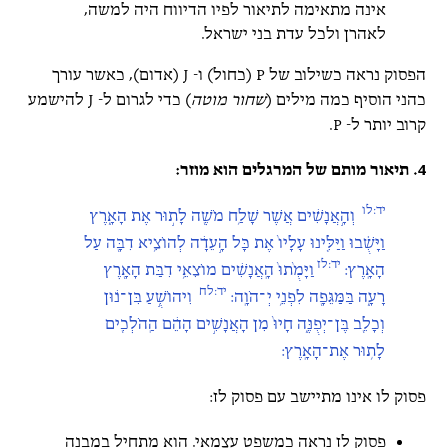
אינה מתאימה לתיאור לפיו הדיווח היה למשה,
לאהרן ולכל עדת בני ישראל.
הפסוק נראה כשילוב של P (כחול) ו- J (אדום), כאשר עורך
כהני הוסיף כמה מילים (
שחור מוטה
) כדי לגרום ל- J להישמע
קרוב יותר ל- P.
4. תיאור מותם של המרגלים הוא מוזר:
יד:לו
וְהָ֣אֲנָשִׁ֔ים אֲשֶׁר שָׁלַ֥ח מֹשֶׁ֖ה לָת֣וּר אֶת הָאָ֑רֶץ
וַיָּשֻׁ֗בוּ וַיַּלִּ֤ינוּ עָלָיו֙ אֶת כָּל הָ֣עֵדָ֔ה לְהוֹצִ֥יא דִבָּ֖ה עַל
יד:לז
הָאָֽרֶץ:
וַיָּמֻ֙תוּ֙ הָֽאֲנָשִׁ֔ים מוֹצִאֵ֥י דִבַּת הָאָ֖רֶץ
יד:לח
רָעָ֑ה בַּמַּגֵּפָ֖ה לִפְנֵ֥י יְ־הֹוָֽה:
וִיהוֹשֻׁ֣עַ בִּן־נ֔וּן
וְכָלֵ֖ב בֶּן־יְפֻנֶּ֑ה חָיוּ֙ מִן הָאֲנָשִׁ֣ים הָהֵ֔ם הַֽהֹלְכִ֖ים
לָת֥וּר אֶת־הָאָֽרֶץ:
פסוק לו אינו מתיישב עם פסוק לז:
פסוק לז נראה כמשפט עצמאי. הוא מתחיל במבנה