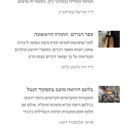
הפיתוי המדייני (במדבר כה). בסיפור זה פרטים
רבים הסותרים כתובים אחרים במקור הכהני, ובכך
ד"ר אריאל קופילוביץ
מספקים לנו הצצה לאופן שבו נערכה התורה
הכוהנית.
ספר דברים: התורה הראשונה
לפני שחמשת חומשי תורת משה נאספו ליצירה
אחת, ראיות מספר דברים ומספרי יהושע ומלכים
מצביעות על כך שספר דברים עצמו נודע
כ"התורה".
ד"ר דוד גלאט-גלעד
בלעם הרואה מוצב בתפקיד הנבל
המקורות המקראיים הקדומים ביותר רואים
בבלעם רואה ונביא משכמו ומעלה, אולם עם
חלוף הזמן מתגברת הנימה השלילית בדברי
המקרא על בלעם. הסיבה לשינוי זה נעוצה ביחסו
פרופ' אלכסנדר רופא
של ספר דברים לישראל ולעמים.