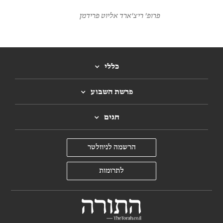
פרופ' ריצ'ארד אליוט פרידמן
כללי
פרשת השבוע
חגים
הרשמה לניוזלטר
לתרומות