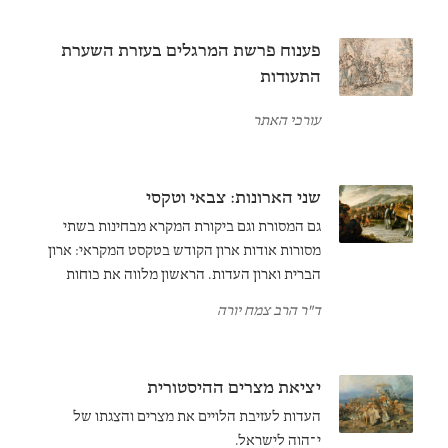
פענוח פרשת המרגלים בעזרת השערת
התעודות
עורכי האתר
שני הארונות: צבאי וטקסי
גם המסורת וגם ביקורת המקרא מבחינות בשתי
מסורות אודות ארון הקודש בטקסט המקראי: ארון
הברית וארון העדות. הראשון מלווה את כוחות
ישראל לקרב; הוא מופיע בבמדבר י (וַיְהִי בִּנְסֹעַ
ד"ר הרב צמח יורה
הַאָרֹן) ובסיפורי הקרבות נגד הפלשתים והעמונים
בשמואל. לעומתו, ארון העדות נשאר במשכן,
ומשמש מקום מושב לכבוד ה' ולהתגלותו.
יציאת מצרים ההיסטורית
העדות לעזיבת הלויים את מצרים והצגתו של
י־הוה לישראל.