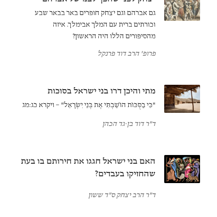
גם אברהם וגם יצחק חופרים באר בבאר שבע
וכורתים ברית עם המלך אבימלך. איזה
מהסיפורים הללו היה הראשון?
פרופ' הרב דוד פרנקל
מתי והיכן דרו בני ישראל בסוכות
"כִּי בַסֻּכּוֹת הוֹשַׁבְתִּי אֶת בְּנֵי יִשְׂרָאֵל" – ויקרא כג:מג
ד"ר דוד בן-גד הכהן
האם בני ישראל חגגו את חירותם בו בעת
שהחזיקו בעבדים?
ד"ר הרב יצחק ס"ד ששון