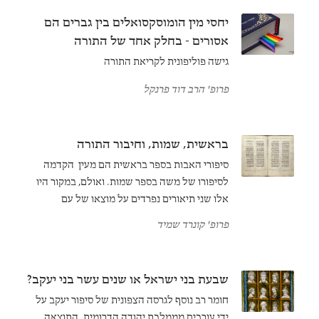
יחסי מין הומוסקסואלים בין גברים הם
אסורים - בחלק אחד של התורה
גישה פוליפונית לקריאת התורה
פרופ' הרב דוד פרנקל
בראשית, שמות, וחיבור התורה
סיפורי האבות בספר בראשית הם מעין הקדמה
לסיפורו של משה בספר שמות. ואולם, במקור היו
אלו שני תיאורים נפרדים על מוצאו של עם
ישראל. הסיפורים הללו שולבו לראשונה על ידי
פרופ' קונרד שמיד
המחבר הכוהני בתקופה שלאחר גלות בבל.
שבעת בני ישראל או שנים עשר בני יעקב?
חומר רב נוסף לגרסה הצפונית של סיפור יעקב על
ידי עורכים מממלכת יהודה הדרומית. התוצאה