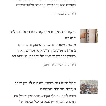
הסופית היא יותר בנים, הסברים אלטרנטיביים
לשמות, ואם אחת פוריה במיוחד.
ד"ר הרב צמח יורה
ביקורת המקרא מחזקת עבורנו את קבלת
התורה
פרשנים מסורתיים העניקו לפסוקים מסוימים
בתורה פרושים מדרשיים או איזוטריים, וזאת
בניסיון להתגונן מפני מי שלעגו להם. בגישתם הם
הסכימו, על פניו, לטענת הלוגעים כי פסוקים אלה
ד"ר הרב יצחק ס"ד ששון
אכן חסרי ערך. למרבה המזל, ביקורת המקרא
מסייעת לנו לקבל טקסטים אלה כפי שהם, ובכך
מקלה על תחושת ההכרח לפרש אותם בצורה
המלחמה נגד מדיין: דוגמה לאופן שבו
אפולוגטית.
נערכה התורה הכהנית
פנחס לוקח את כלי הקודש מהמשכן ומוביל את
המלחמה נגד מדיין (במדבר לא) כנקמה על