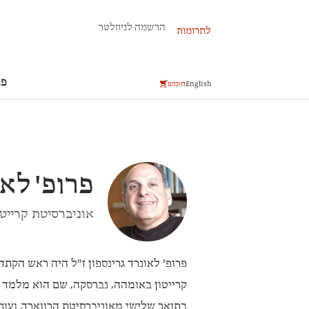
פרשת השבוע
הרשמה לניוזלטר
לתרומות
פר
English
חומש
פרופ'
לאו
אוניברסיטת קרייטו
פרופ' לאונרד גרינספון
ז"ל היה ראש הקתדר
קרייטון באומהה, נברסקה, שם הוא מלמד ק