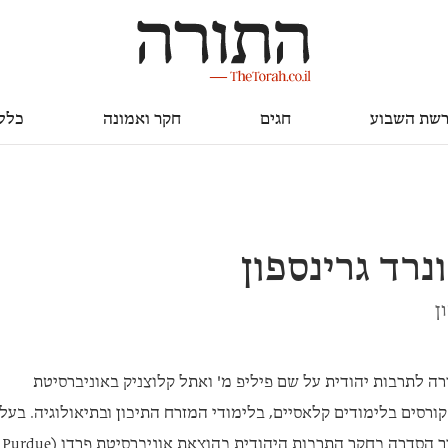
חגים
חקר ואמונה
כללי
שת השבוע
חגים
חקר ואמונה
כלל
נרד גרינספון
ן
ה לתרבות יהודית על שם פיליפ מ' ואתל קלוצניק באוניברסיטת
ורסים בלימודים קלאסיים, בלימודי המזרח התיכון ובתיאולוגיה. בעל
בתואר שלישי מאוניברסיטת הרווארד, ועורך הסדרה בחקר התרבות היהודית בהוצאת אוניברסיטת פרדו (Purdue