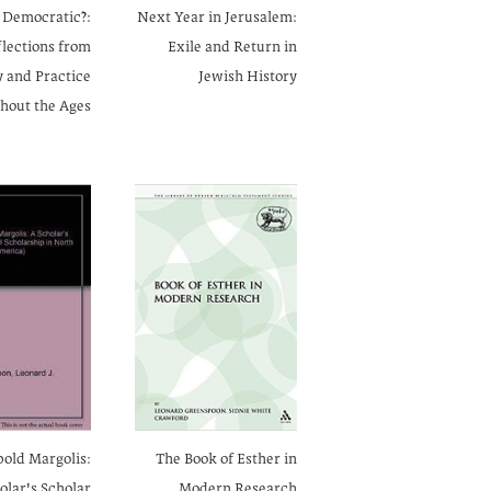
 Democratic?:
Next Year in Jerusalem:
lections from
Exile and Return in
 and Practice
Jewish History
hout the Ages
old Margolis:
The Book of Esther in
olar's Scholar
Modern Research