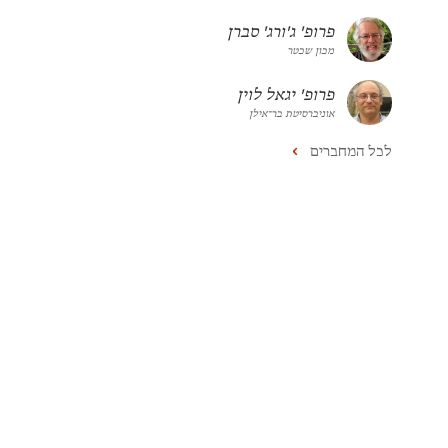
פרופ' ג'ורג' סברן
מכון שכטר
פרופ' יגאל לוין
אוניברסיטת בר־אילן
לכל המחברים