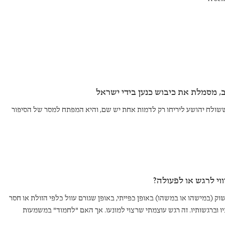
ב, מסמלת את כיבוש כנען בידי ישראל
שולח יהושע ליריחו רק לדמות אחת יש שם, והיא המפתח למסר של הסיפור
וי לרגש או לפעולה?
ק (במישהו או במשהו) באופן כפייתי, באופן שגורם עוול כלפי הזולת או חסר
ו וברגשותיו. זה רגש עוצמתי שרצוי למונעו. אך האם "לחמוד" במשמעות
ת המשמעות של השורש העברי חמ"ד בשימושו המקראי?