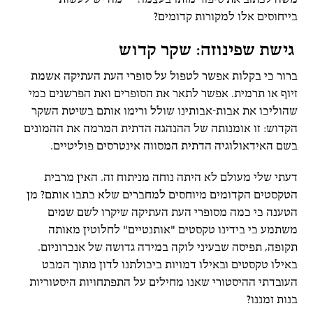
משה לכתוב את סיפור מותו בעצמו?
מה יש לעשות
בייחוסים אלו למקורות קדומים?
גישת שפינוזה: שקר קדוש
ברור כי בקלות אפשר לטפול על סופרי העת העתיקה אשמת
זיוף או תרמית. אפשר לתאר את הסופרים ואת הפרשנים כמי
שהוליכו את אבות-אבותינו שולל ורימו אותם בשיטת השקר
הקדוש: זו אומנותה של ההנהגה הדתית המרמה את ההמונים
בשם האידאולוגיה הדתית המסווה אינטרסים פוליטיים.
דעתי שלי מעולם לא היתה נוחה מניתוח זה. האין מרבית
הטקסטים הקדומים מיוחסים למחברים שלא כתבו אותם? מן
הטענה כי כמה מסופרי העת העתיקה שיקרו לשם שמים
משתמע כי בידינו טקסטים "אותנטיים" לחלוטין מאותה
תקופה, תפיסה שבעיני לוקה במידה גדושה של אנכרוניזם.
באילו טקסטים ובאילו דמויות ביכולתנו לדון מתוך המבט
העובדתי ההיסטורי שאנו מחילים על התפתחויות היסטוריות
בנות זמננו?