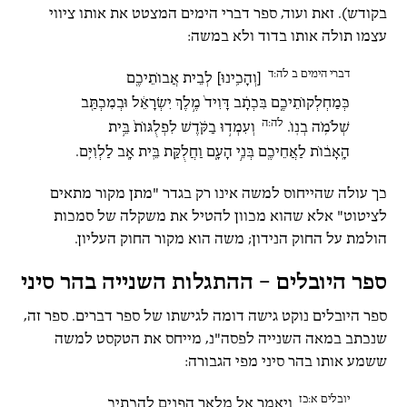
בקודש). זאת ועוד, ספר דברי הימים המצטט את אותו ציווי
עצמו תולה אותו בדוד ולא במשה:
דברי הימים ב לה:ד
[וְהָכִ֥ינוּ] לְבֵית אֲבוֹתֵיכֶ֖ם
כְּמַחְלְקוֹתֵיכֶ֑ם בִּכְתָ֗ב דָּוִיד֙ מֶ֣לֶךְ יִשְׂרָאֵ֔ל וּבְמִכְתַּ֖ב
לה:ה
שְׁלֹמֹ֥ה בְנֽוֹ.
וְעִמְד֣וּ בַקֹּ֗דֶשׁ לִפְלֻגּוֹת֙ בֵּ֣ית
הָֽאָב֔וֹת לַאֲחֵיכֶ֖ם בְּנֵ֣י הָעָ֑ם וַחֲלֻקַּ֥ת בֵּֽית אָ֖ב לַלְוִיִּֽם.
כך עולה שהייחוס למשה אינו רק בגדר "מתן מקור מתאים
לציטוט" אלא שהוא מכוון להטיל את משקלה של סמכות
הולמת על החוק הנידון; משה הוא מקור החוק העליון.
ספר היובלים – ההתגלות השנייה בהר סיני
ספר היובלים נוקט גישה דומה לגישתו של ספר דברים. ספר זה,
שנכתב במאה השנייה לפסה"נ, מייחס את הטקסט למשה
ששמע אותו בהר סיני מפי הגבורה:
יובלים א:כז
ויאמר אל מלאך הפנים להכתיב