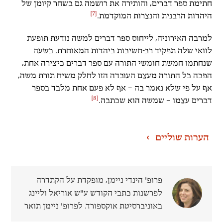
חתימת ספר דברים, והותירה את רושמה גם בשחר קיומן של
[7]
היהדות הרבנית והנצרות המוקדמת.
למרבה האירוניה, לייחוס ספר דברים למשה נודעת תופעת
לוואי שלה תפקיד רב-חשיבות ביהדות המאוחרת. בשעה
שנחתמו חמשת חומשי התורה עם ספר דברים כיצירה אחת,
הפכה כל התורה מעצם העובדה הזו לחלק משיח תורת משה,
אף על פי שלא נאמר בה – אף לא פעם אחת מלבד בספר
[8]
דברים עצמו – שמשה הוא שכתבה.
הערות שוליים
פרופ' הינדי ניימן
, מופקדת על הקתדרה
לפרשנות כתבי הקודש ע"ש אוריאל וליינג
באוניברסיטת אוקספורד. לפרופ' ניימן תואר
שלישי מאוניברסיטת הרווארד. היא מחברת