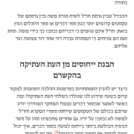
בתורה.
ההבדל שבין גרסת חז"ל לשיח תורת משה ובין גרסתם של
טקסטים קדומים יותר כגון ספר דברים או ספר היובלים נעוץ
בזאת: חז"ל אינם טוענים כי דבריהם נכתבו כך בידי משה. תחת
זאת הם מניחים כי המסורת עברה דור אחר דור ממשה ועד
אליהם.
הבנת ייחוסים מן העת העתיקה
בהקשרם
כיצד יש להבין התפתחויות בפרשנות ההלכה הטוענות למקור
קדום בשעה שידוע לנו שנולדו בשלהי העת העתיקה? ומה
באשר לאתגר שבספר דברים עצמו? המחקר המודרני יודע
שרובם ככולם של הטקסטים שייחסו סופרי המקרא וחז"ל
למשה לא נכתבו על ידיו. גם אחדים מחכמינו תהו על פשר
הבעיה הבולטת ביותר בייחוס למשה בספר דברים, איך יכול
[3]