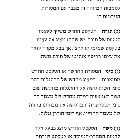
והרחבתן הפרשנית, טוען הטקסט החדש
לסמכות המזוהה זה מכבר עם המסורות
הנידונות בו.
(ב)
תורה
– הטקסט החדש משייך לעצמו
סטטוס של תורה. יש שהוא מציג את עצמו
כטקסט שמימי או ארצי, אך בכל מקרה יתאר
את עצמו כביטוי אותנטי של תורת משה.
(ג)
סיני
- המסורת החדשה או הטקסט החדש
מתוארים כייצוג מחדש של ההתגלות בהר
סיני. השגת גישה אל ההתגלות מודגשת שוב
ושוב באמצעות יצירה מחדש של מעמד הר
סיני. אסטרטגיה זו מדגישה את נוכחותו בהווה
של מעמד הר סיני, אף בימי חורבן וגלות.
(ד)
משה
– הטקסט החדש מוצג כבעל זיקה
לדמות המחבר-המייסד או כטקסט שנכתב