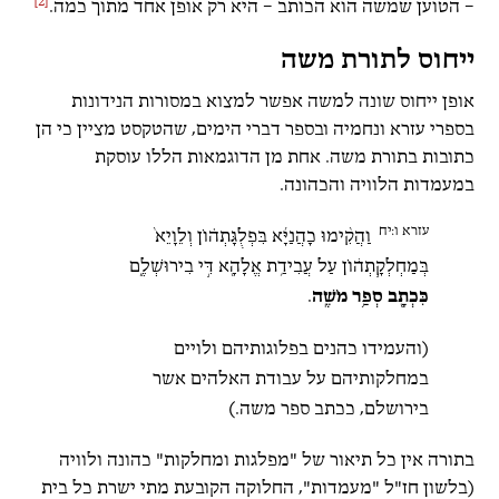
[2]
– הטוען שמשה הוא הכותב – היא רק אופן אחד מתוך כמה.
ייחוס לתורת משה
אופן ייחוס שונה למשה אפשר למצוא במסורות הנידונות
בספרי עזרא ונחמיה ובספר דברי הימים, שהטקסט מציין כי הן
כתובות בתורת משה. אחת מן הדוגמאות הללו עוסקת
במעמדות הלוויה והכהונה.
עזרא ו:יח
וַהֲקִ֨ימוּ כָהֲנַיָּ֜א בִּפְלֻגָּתְה֗וֹן וְלֵוָיֵא֙
בְּמַחְלְקָ֣תְה֔וֹן עַל עֲבִידַ֥ת אֱלָהָ֖א דִּ֣י בִירוּשְׁלֶ֑ם
כִּכְתָ֖ב סְפַ֥ר מֹשֶֽׁה
.
(והעמידו כהנים בפלוגותיהם ולויים
במחלקותיהם על עבודת האלהים אשר
בירושלם, ככתב ספר משה.)
בתורה אין כל תיאור של "מפלגות ומחלקות" כהונה ולוויה
(בלשון חז"ל "מעמדות", החלוקה הקובעת מתי ישרת כל בית