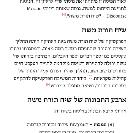
לאור תפיסה זו פיתחתי את גרסתי שלי לרעיון זה, הנוגעת
לתופעת הייחוס למשה, גרסה שאותה כיניתי Mosaic
[4]
Discourse – "שיח תורת משה".
שיח תורת משה
הפרקטיקה של שיח תורת משה בעת העתיקה היתה תהליך
חשיבה וכתיבה שהתפתח במשך כמה מאות, ובמסגרתו נכתבו
טקסטים כגון ספר דברים וספר היובלים. הכתיבה בזהותו של
משה יכולה להתפרש כשיטה מוקדמת להפיח בטקסט חיים
מחודשים שוב ושוב, תהליך שהיה ועודנו עמוד התווך של
[5]
קהילות מקראיות.
ביהדות המשיכה הפרקטיקה להתקיים
[6]
בספרות הרבנית, ושיאה מתגלה במדרש.
ארבע התכונות של שיח תורת משה
זיהיתי ארבע תכונות בולטות בשיח זה:
(א)
סמכות
– באמצעות עיבוד מסורות קודמות