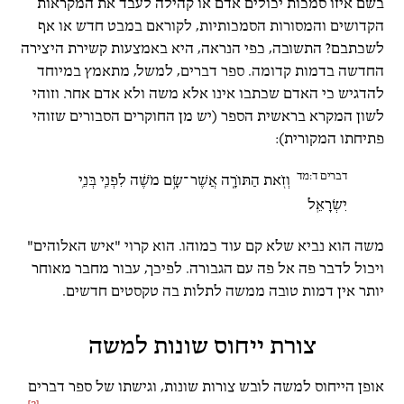
בשם איזו סמכות יכולים אדם או קהילה לעבד את המקראות
הקדושים והמסורות הסמכותיות, לקוראם במבט חדש או אף
לשכתבם? התשובה, כפי הנראה, היא באמצעות קשירת היצירה
החדשה בדמות קדומה. ספר דברים, למשל, מתאמץ במיוחד
להדגיש כי האדם שכתבו אינו אלא משה ולא אדם אחר. וזוהי
לשון המקרא בראשית הספר (יש מן החוקרים הסבורים שזוהי
פתיחתו המקורית):
דברים ד:מד
וְזֹ֖את הַתּוֹרָ֑ה אֲשֶׁר־שָׂ֣ם מֹשֶׁ֔ה לִפְנֵ֖י בְּנֵ֥י
יִשְׂרָאֵֽל
משה הוא נביא שלא קם עוד כמוהו. הוא קרוי "איש האלוהים"
ויכול לדבר פה אל פה עם הגבורה. לפיכך, עבור מחבר מאוחר
יותר אין דמות טובה ממשה לתלות בה טקסטים חדשים.
צורת ייחוס שונות למשה
אופן הייחוס למשה לובש צורות שונות, וגישתו של ספר דברים