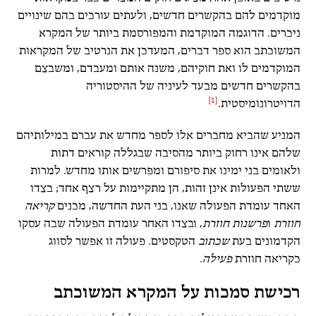
מוקדמים להם בהקשרים חדשים, ולעתים עורכים בהם שינויים
ניכרים. הדוגמה המוקדמת והמפורסמת ביותר של המקרא
המשוכתב הוא ספר דברים, המעדכן את הנרטיב של המקראות
המוקדמים לו ואת חוקיהם, משנה אותם ומעבדם, ומשבצם
בהקשרים חדשים מבעד לעיניה של ההיסטוריה
[1]
הדויטרונומיסטית.
המניע שהביא מחברים אלו לספר מחדש את עברם במילותיהם
שלהם אינו רחוק ביותר מהסיבה שבגללה קוראים דתות
ולאומים בני ימינו את סיפורם ומפרשים אותו מחדש. למרות
ששתי הפעולות אינן זהות, הן מתקיימות על רצף אחד; בצדו
האחד עומדת הפעולה שאנו, בני העת החדשה, מכנים
קריאה
חוזרת
ו
פרשנות חוזרת
, ובצדו האחר עומדת הפעולה שבה עסקו
הקדמונים בעת
שכתוב
הטקסטים. פעולה זו אפשר לסווג
כקריאה חוזרת
פעילה
.
רכישת סמכות על המקרא המשוכתב