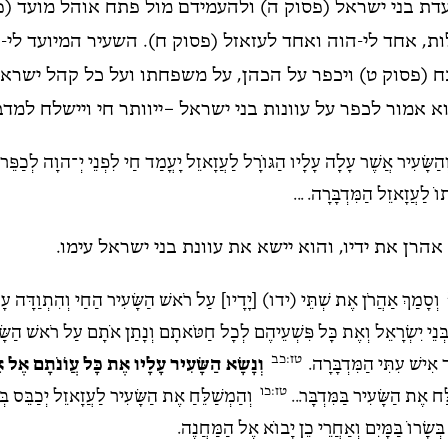
עדת בני ישראל (פסוק ה) ולהעמידם מול פתח אוהל מועד (פס
ות, אחד לי-הוה ואחד לעזאזל (פסוק ח). השעיר המיועד לי-
 (פסוק ט) ויכפר על הכהן, על משפחתו ועל כל קהל ישראל
 אמור לכפר על עוונות בני ישראל –ייוותר חי ויישלח למדב
הַשָּׂעִיר אֲשֶׁר עָלָה עָלָיו הַגּוֹרָל לַעֲזָאזֵל יָעֳמַד חַי לִפְנֵי יְ־הוָה לְכַפֵּר 
ֹ לַעֲזָאזֵל הַמִּדְבָּרָה. ...
אהרן את ידיו, והוא יישא את עוונת בני ישראל עימו.
וְסָמַךְ אַהֲרֹן אֶת שְׁתֵּי (ידו) [יָדָיו] עַל רֹאשׁ הַשָּׂעִיר הַחַי וְהִתְוַדָּה עָ
 בְּנֵי יִשְׂרָאֵל וְאֶת כָּל פִּשְׁעֵיהֶם לְכָל חַטֹּאתָם וְנָתַן אֹתָם עַל רֹאשׁ הַשָּ
טז:כב
ַד אִישׁ עִתִּי הַמִּדְבָּרָה.
וְנָשָׂא הַשָּׂעִיר עָלָיו אֶת כָּל עֲו‍ֹנֹתָם אֶל 
טז:כו
ּח אֶת הַשָּׂעִיר בַּמִּדְבָּר...
וְהַמְשַׁלֵּחַ אֶת הַשָּׂעִיר לַעֲזָאזֵל יְכַבֵּס בְּג
ְּשָׂרוֹ בַּמָּיִם וְאַחֲרֵי כֵן יָבוֹא אֶל הַמַּחֲנֶה.