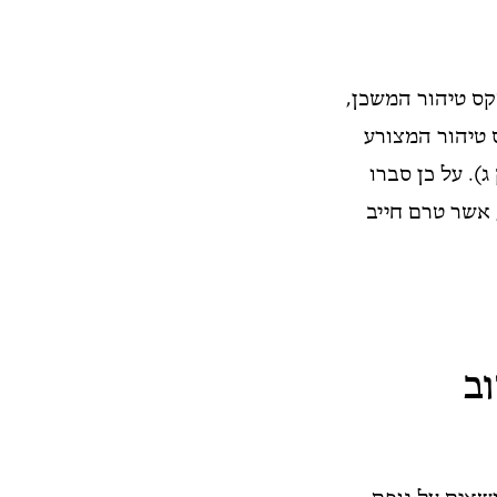
קס טיהור המשכן,
 טיהור המצורע
). על כן סברו
 אשר טרם חייב
ב