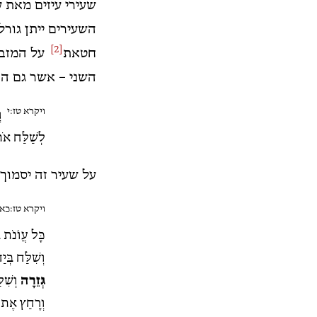
שעירי עיזים מאת 
השעירים ייתן גורל
[2]
חטאת
על המזבח
השני – אשר גם הוא
ויקרא טז:י
וְ
לְשַׁלַּח אֹתו
על שעיר זה יסמוך 
ויקרא טז:כא
כָּל עֲו‍ֹנֹת
וְשִׁלַּח בְּי
גְּזֵרָה
וְשִׁלַ
וְרָחַץ אֶת ב