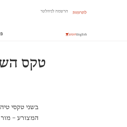
פרשת השבוע
הרשמה לניוזלטר
לתרומות
פר
English
חומש
טקס השע
בשני טקסי טיהו
המצורע – מורח