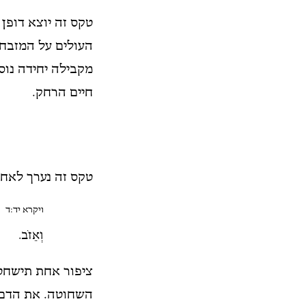
טקס זה יוצא דופן
העולים על המזבח 
מקבילה יחידה נוס
חיים הרחק.
טקס זה נערך לאח
ויקרא יד:ד
וְ
וְאֵזֹב.
ציפור אחת תישחט,
השחוטה. את הדם 