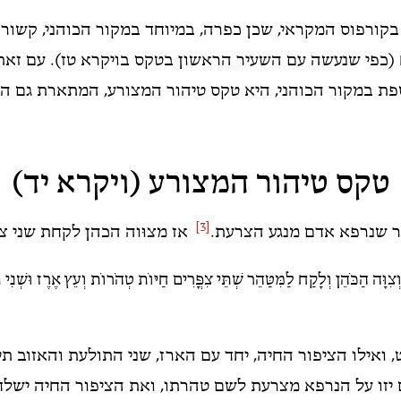
 בקורפוס המקראי, שכן כפרה, במיוחד במקור הכוהני, קשור
(כפי שנעשה עם השעיר הראשון בטקס בויקרא טז). עם זאת
פת במקור הכוהני, היא טקס טיהור המצורע, המתארת גם הי
טקס טיהור המצורע (ויקרא יד)
[3]
ר שנרפא אדם מנגע הצרעת.
אז מצוּוה הכהן לקחת שני צ
צִוָּה הַכֹּהֵן וְלָקַח לַמִּטַּהֵר שְׁתֵּי צִפֳּרִים חַיּוֹת טְהֹרוֹת וְעֵץ אֶרֶז וּשְׁנִי
 ואילו הציפור החיה, יחד עם הארז, שני התולעת והאזוב ת
יזו על הנרפא מצרעת לשם טהרתו, ואת הציפור החיה ישלח