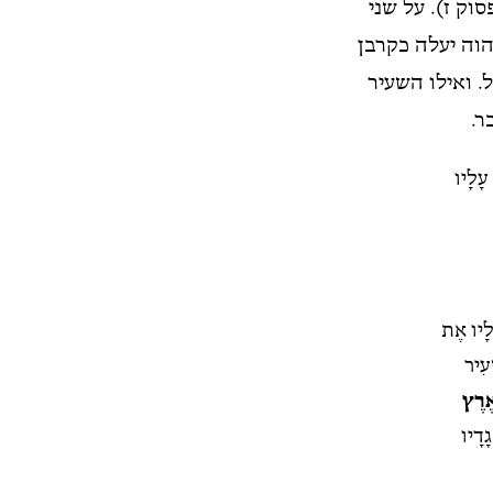
וק ז). על שני
הוה יעלה כקרבן
. ואילו השעיר
ר.
עָלָיו
לָיו אֶת
ׂעִיר
אֶרֶץ
ָדָיו