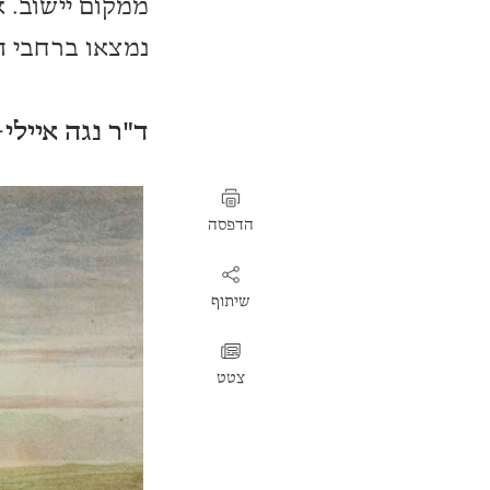
ממקום יישוב. א
נמצאו ברחבי המ
ד"ר נגה איילי
הדפסה
שיתוף
צטט