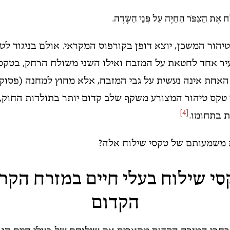
ַּח אֶת הַצִּפֹּר הַחַיָּה עַל פְּנֵי הַשָּׂדֶה.
טיהור המשכן, יוצא דופן בקורפוס המקראי. אולם בניגוד לט
יר אחד לחטאת על המזבח ואילו השני משולח הרחק, בטקס
אחת אינה נעשית על גבי המזבח, אלא מחוץ למחנה (פסוק ג
י טקס טיהור המצורע משקף שלב קדום יותר בתולדות החוק,
[4]
 בתחומו.
ת משמעותם של טקסי שילוח אלה?
סי שילוח בעלי חיים במזרח הקרו
הקדום