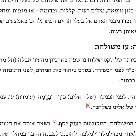
רחבי המזרח הקדום מתארים את שילוחם של בעלי חיים הנו
כגון טומאה, מילים רעות, קללות, וכדומה – או מגפות ומחל
 עברו מבני האדם אל בעלי החיים המשתלחים באמצעים שונ
אותן רעות.
: עז משולחת
יותר של טקס שילוח נחשפה בארכיון מהעיר אבלה (תל מרד
-כ"ד לפני הספירה. בטקס טיהור בית המתים, לפני חתונתה 
ככתוב:
 לפני הכניסה (של האלים) כּוּרַה ובַּרַמַה, (עומדת) עז, ענ
[5]
ל אַלִינִי נשלחנה.
[6]
ז המשולחת, המקושטת בענק כסף,
נשאה איתה את הטומא
אחר מכן למלך ולמלכה, להיכנס למבנה הקבר במהלך טקס 