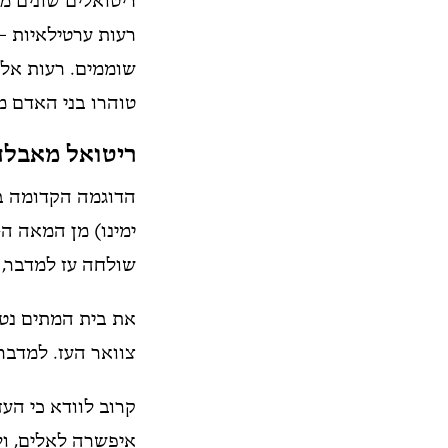
ריטואלים שונים מ
רעות ערטילאיות – 
שוממים. רעות אלו
טוהרו בני האדם מ
ריטואל מאבלה
הדוגמה הקדומה ב
ימינו) מן המאה ה
שולחה עז למדבר, 
את בית המתים נטהר.
צוואר העז. למדבר ש
קרוב לוודא כי הע
איפשרה לאלים, ול