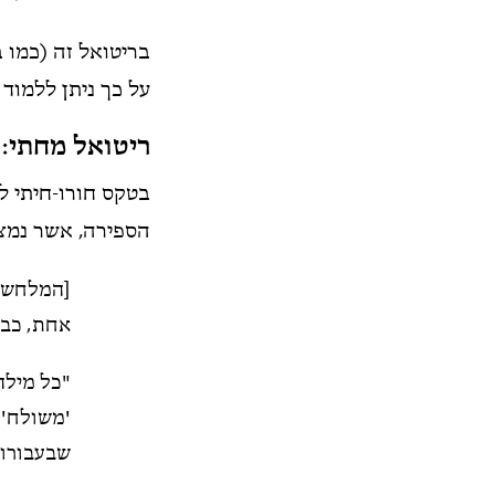
בריטואל זה (כמו 
על כך ניתן ללמוד
ריטואל מחתי: 
בטקס חורו-חיתי ל
הספירה, אשר נמצא
[המלחש] 
אחת, כבש
"כל מילה
'משולח' 
שבעבורו 