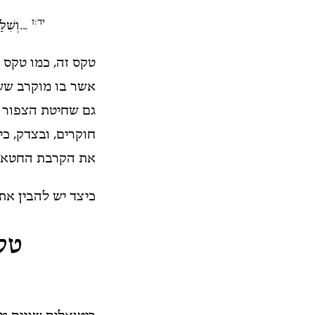
יד:ז
...וְשִׁל
טקס זה, כמו טקס 
אשר בו מוקרב שע
גם שחיטת הצפור ה
חוקרים, ובצדק, כ
את הקרבת החטאת
כיצד יש להבין א
טק