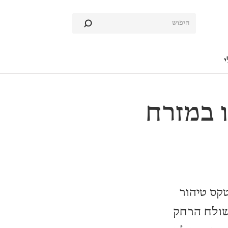
י
 במזרח
טקס טיהור
שולח הרחק