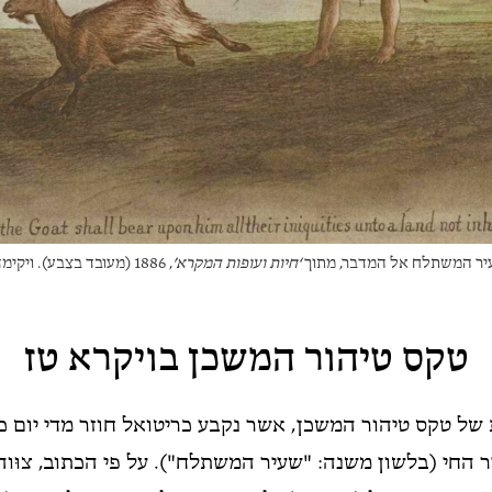
ר המשתלח אל המדבר, מתוך
‘חיות ועופות המקרא’
, 1886 (מעובד בצבע). ויקימדיה.
טקס טיהור המשכן בויקרא טז
של טקס טיהור המשכן, אשר נקבע כריטואל חוזר מדי יום כ
 החי (בלשון משנה: "שעיר המשתלח"). על פי הכתוב, צוּו