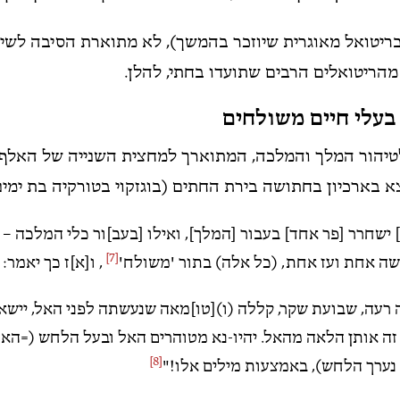
בריטואל מאוגרית שיוזכר בהמשך), לא מתוארת הסיבה לשיל
 מהריטואלים הרבים שתועדו בחתי, להלן.
בעלי חיים משולחים
טיהור המלך והמלכה, המתוארך למחצית השנייה של האלף 
 בארכיון בחתושה בירת החתים (בוגזקוי בטורקיה בת ימינו
ישחרר [פר אחד] בעבור [המלך], ואילו [בעב]ור כלי המלכה – 
[7]
ה אחת ועז אחת, (כל אלה) בתור 'משולח'
, ו[א]ז כך יאמר:
 רעה, שבועת שקר, קללה (ו)[טו]מאה שנעשתה לפני האל, יישא
זה אותן הלאה
מהאל. יהיו-נא מטוהרים האל ובעל הלחש (=הא
[8]
נערך הלחש), באמצעות מילים אלו!"