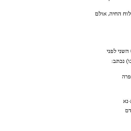
וח החיה, אולם
השני לפני
) נכתב:
פרה
-נא
דם