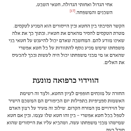
אחי הגדול ואחותי הגדולה, חטאי השבט,
[17]
השכנים והמשפחה.
הקשר הסיבתי בין החטא ובין הייסורים הוא המניע לטקסים.
מטרת הטקסים להסיר מהאדם את חטאיו, ובתוך כך את אלה
שאינו מודע להם. המחשבה שאדם יכול להיענש על חטאי בני
משפחתו שימש מניע נוסף להתוודות על כל חטא אפשרי
שהאדם או מי מבני משפחתו יכול היה לעשות ובכך להכעיס
את האלים.
הווידוי כרפואה מונעת
החזרה על מונחים חופפים לציון החטא, ולצד זה רשימת
האשמות ספציפיות בתפילות יום הכיפורים הם המשכם הישיר
של הוידויים מן המזרח הקדום. שילוב זה מעיד על רצון האדם
לטפל בכל חטא אפשרי – בין זהו חטא שלו עצמו, ובין אם חטא
שמישהו מבני משפחתו עשה, ושהביא עליו את הייסורים שהוא
סובל כעת.