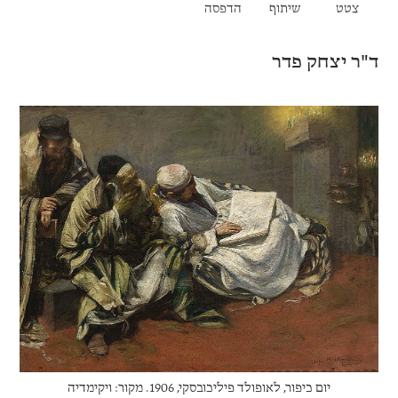
צטט
שיתוף
הדפסה
ד"ר יצחק פדר
יום כיפור, לאופולד פיליכובסקי, 1906. מקור: ויקימדיה