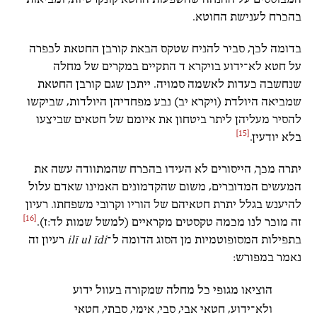
בהכרח לענישת החוטא.
בדומה לכך, סביר להניח שטקס הבאת קורבן החטאת לכפרה
על חטא לא־ידוע בויקרא ד התקיים במקרים של מחלה
שנחשבה כעדות לאשמה סמויה. ייתכן שגם קורבן החטאת
שמביאה היולדת (ויקרא יב) נבע מפחדיהן היולדות, שביקשו
להסיר מעליהן ליתר ביטחון את איומם של חטאים שביצעו
[15]
בלא יודעין.
יתרה מכך, הייסורים לא העידו בהכרח שהמתוודה עשה את
המעשים המדוברים, משום שהקדמונים האמינו שאדם עלול
להיענש בגלל יתרת חטאיהם של הוריו וקרובי משפחתו. רעיון
[16]
זה מוכר לנו מכמה טקסטים מקראיים (למשל שמות לד:ז).
בתפילות המסופוטמיות מן הסוג הדומה ל־
ilī ul īdi
רעיון זה
נאמר במפורש:
הוציאו מגופי כל מחלה שמקורה בעוול ידוע
ולא־ידוע, חטאי אבי, סבי, אימי, סבתי, חטאי