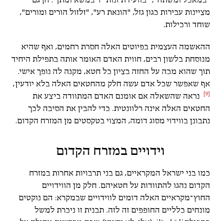
"במאכל ומשתה", "בוועידת זנות" ו"במשא ומתן". הן גם
מציינות עבירות כגון גזל, "הונאת רע", "זלזול הורים ומורים",
שוחד ורכילות.
ההאשמה העצמית בפיוטים האלה חסרת רחמים, ואף שהיא
מנוסחת בלשון רבים, חווית האדם האומר אותה בתפילת היחיד
תוך שהוא מכה על החזה בציון כל חטא, מקנה לה נופך אישי.
אף שאפשר שכל אדם עשה חלק מהחטאים האלה בלא יודעין,
[9]
נראה שהשאלה אם אומנם האדם המתוודה ביצע את
החטאים האלה אינה רלוונטית. כדי להבין את הסיבה לכך
נתבונן בווידוי מסוג דומה, המצוי בטקסטים מן המזרח הקדום.
וידויים במזרח הקדום
כמו בני ישראל המקראיים, גם בני תרבויות אחרות במזרח
הקדום נהגו להתוודות על חטאיהם. חלק מן הווידויים
החוץ־מקראיים האלה דומים לווידויים שבמקרא: הם נוקטים
מונחים כלליים החופפים זה לזה. תבנית זו ניכרת למשל