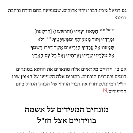
גם דניאל מציג דברי וידוי ארוכים, שמופיעה בהם חזרה נרחבת
דומה:
דניאל ט:ה
חָטָאנוּ וְעָוִינוּ (והרשענו) [הִרְשַׁעְנוּ]
ט:ו
וּמָרָדְנוּ וְסוֹר מִמִּצְו‍ֹתֶךָ וּמִמִּשְׁפָּטֶיךָ.
וְלֹא
שָׁמַעְנוּ אֶל עֲבָדֶיךָ הַנְּבִיאִים אֲשֶׁר דִּבְּרוּ בְּשִׁמְךָ
אֶל מְלָכֵינוּ שָׂרֵינוּ וַאֲבֹתֵינוּ וְאֶל כָּל עַם הָאָרֶץ.
אם כן, וידויים מקראיים אלה מתארים את החטא במונחים
דומים ובתבנית חזרתית. כתובים אלה השפיעו על האופן שבו
חז"ל דמיינו/שיחזרו את דברי הוידוי של הכוהן הגדול ביום
[5]
הכיפורים.
מונחים המעידים על אשמה
בווידויים אצל חז"ל