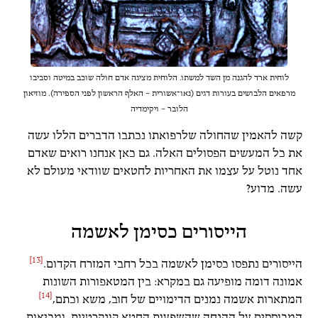
לוחית ארד להגנה מן השד למשתו. הלוחית מציגה אדם חולה שוכב במיטה וסביבו
מרפאים הלבושים בעורות דגים (נאו־אשורית – האלף הראשון לפני הספירה). מוזיאון
הלובר – ויקימדיה
קשה להאמין שהחולה שלרפואתו נכתבו הדברים הללו עשה
את כל המעשים הפסולים האלה. גם כאן אנחנו רואים שאדם
אחד נוטל על עצמו את האחריות לחטאים שוודאי מעולם לא
עשה. מדוע?
הייסורים כסימן לאשמה
[13]
הייסורים נתפסו כסימן לאשמה בכל רחבי המזרח הקדום.
אמונה דומה מופיעה גם במקרא: בין המטאפורות השונות
[14]
המתארות אשמה נמנים הדימויים של חוב, משא וכתם,
המבוססים על ההנחה שהשפעות החטא קונקרטיות, ומביאות