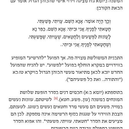
המשנה ביומא ג:ח מציגה וידוי אישי שהכוהן הגדול אומר עם
הבאת הקורבן:
וְכָךְ הָיָה אוֹמֵר: אָנָּא הַשֵּׁם, עָוִיתִי, פָּשַׁעְתִּי,
חָטָאתִי לְפָנֶיךָ, אֲנִי וּבֵיתִי. אָנָּא הַשֵּׁם, כַּפֵּר נָא
לָעֲוֹנוֹת לַפְּשָׁעִים וְלַחֲטָאִים, שֶׁעָוִיתִי, שֶׁפָּשַׁעְתִּי,
וְשֶׁחָטָאתִי לְפָנֶיךָ, אֲנִי וּבֵיתִי...
התבנית המשולשת מצויה פה, אך הפועל "להרשיע" המופיע
בווידויים במקרא הוחלף בפועל "לפשוע". יש להניח שהפועל
החדש יובא לכאן מתיאור מעשי הכוהן הגדול בויקרא טז:כא
("והתודה... ואת כל פשעיהם").
בתוספתא (יומא ב:א) חכמים דנים בסדר הופעת שלושת
[6]
המונחים במשנה (עון, פשע, חטא).
לשיטתם, עוונות נעשים
במזיד, פשעים הם מעשי מרד וחטאים נעשים בשוגג. לטענתם,
הצבת הווידוי על שגגות בסוף הרשימה אינה מספקת. לכן הם
מציעים את הסדר "חטאתי, עוויתי, פשעתי". זהו אפוא הסדר
המופיע בתפילת עבודה ביום הכיפורים.