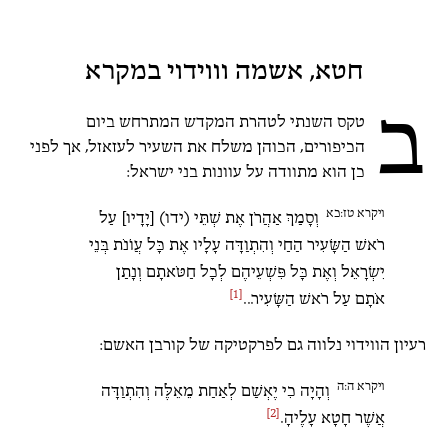
חטא, אשמה וווידוי במקרא
ב
טקס השנתי לטהרת המקדש המתרחש ביום
הכיפורים, הכוהן משלח את השעיר לעזאזל, אך לפני
כן הוא מתוודה על עוונות בני ישראל:
ויקרא טז:כא
וְסָמַךְ אַהֲרֹן אֶת שְׁתֵּי (ידו) [יָדָיו] עַל
רֹאשׁ הַשָּׂעִיר הַחַי וְהִתְוַדָּה עָלָיו אֶת כָּל עֲו‍ֹנֹת בְּנֵי
יִשְׂרָאֵל וְאֶת כָּל פִּשְׁעֵיהֶם לְכָל חַטֹּאתָם וְנָתַן
[1]
אֹתָם עַל רֹאשׁ הַשָּׂעִיר...
רעיון הווידוי נלווה גם לפרקטיקה של קורבן האשם:
ויקרא ה:ה
וְהָיָה כִי יֶאְשַׁם לְאַחַת מֵאֵלֶּה וְהִתְוַדָּה
[2]
אֲשֶׁר חָטָא עָלֶיהָ.