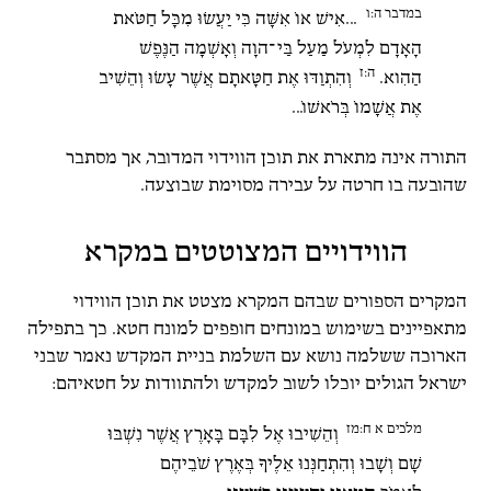
במדבר ה:ו
...אִישׁ אוֹ אִשָּׁה כִּי יַעֲשׂוּ מִכָּל חַטֹּאת
הָאָדָם לִמְעֹל מַעַל בַּי־הוָה וְאָשְׁמָה הַנֶּפֶשׁ
ה:ז
הַהִוא.
וְהִתְוַדּוּ אֶת חַטָּאתָם אֲשֶׁר עָשׂוּ וְהֵשִׁיב
אֶת אֲשָׁמוֹ בְּרֹאשׁוֹ...
התורה אינה מתארת את תוכן הווידוי המדובר, אך מסתבר
שהובעה בו חרטה על עבירה מסוימת שבוצעה.
הווידויים המצוטטים במקרא
המקרים הספורים שבהם המקרא מצטט את תוכן הווידוי
מתאפיינים בשימוש במונחים חופפים למונח חטא. כך בתפילה
הארוכה ששלמה נושא עם השלמת בניית המקדש נאמר שבני
ישראל הגולים יוכלו לשוב למקדש ולהתוודות על חטאיהם:
מלכים א ח:מז
וְהֵשִׁיבוּ אֶל לִבָּם בָּאָרֶץ אֲשֶׁר נִשְׁבּוּ
שָׁם וְשָׁבוּ וְהִתְחַנְּנוּ אֵלֶיךָ בְּאֶרֶץ שֹׁבֵיהֶם