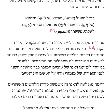
בתפילה
ilī ul īdi
(אלי, לא ידעתי) שבה מבקשים מחילה על
עבירות שנעשו בשוגג:
בגלל העוול (
arnu
), הפשע (
gillatu
) והחטא
(
ḫīṭītu
), הכעסתי (
ēgi
) את אלי, חטאתי (
aḫṭi
)
[10]
לאלתי, פשעתי (
ugallil
).
מחברי המקרא עבדו לפי המודל הזה שהיה מקובל במזרח
[11]
הקדום
והציעו מונחים כלליים בלבד. אולם וידויים אחרים
מהמזרח הקדום כוללים רשימות של עבירות ספציפיות, בדומה
לרשימות המוכרות לנו מתפילות יום הכיפורים. רלוונטי
במיוחד לענייננו ז'אנר של טקסים המוכר כבר מהאלף השני
לפני הספירה, של מזמורי וידוי על חטאים היפותטיים.
דוגמה מופלאה לז'אנר זה משמשת סדרת הלחשים האשוריים
מן האלף הראשון לפני הספירה המכונה "שוּרפוּ", שנאמרה
לשם ריפויו של חולה אנוש. במזמורים נאמרו דברים כאלה:
מי שאכל את המתועב בעיני אלילו, מי שאכל