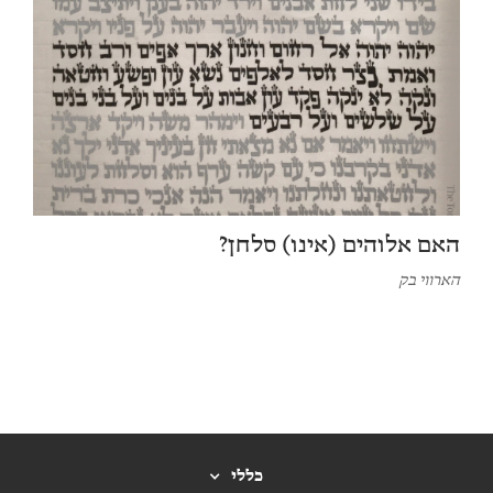
האם אלוהים (אינו) סלחן?
הארווי בק
כללי