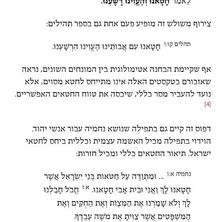
לֵאמֹר
חָטָאנוּ וְהֶעֱוִינוּ רָשָׁעְנוּ.
צירוף משולש זה מופיע פעם אחת גם בספר תהילים:
תהלים קו:ו
חָטָאנוּ עִם אֲבוֹתֵינוּ הֶעֱוִינוּ הִרְשָׁעְנוּ.
אף שקיימת הבחנה אטימולוגית בין המונחים השונים, נראה
שאזכורם בטקסטים האלה אינו מתייחס לחטא מסוים, אלא
נועד להעביר מסר כללי, שיכסה את טווח החטאים האפשריים.
[4]
דפוס זה קיים גם בתפילה שנושא נחמיה עבור אנשי יהוד.
הוידוי בתפילה מכיל האשמה עצמית וכללית ביחס לחטאי
ישראל. תיאור החטאים כללי ומכיל חזרות:
נחמיה א:ו
... וּמִתְוַדֶּה עַל חַטֹּאות בְּנֵי יִשְׂרָאֵל אֲשֶׁר
א:ז
חָטָאנוּ לָךְ וַאֲנִי וּבֵית אָבִי חָטָאנוּ.
חֲבֹל חָבַלְנוּ
לָךְ וְלֹא שָׁמַרְנוּ אֶת הַמִּצְו‍ֹת וְאֶת הַחֻקִּים וְאֶת
הַמִּשְׁפָּטִים אֲשֶׁר צִוִּיתָ אֶת מֹשֶׁה עַבְדֶּךָ.