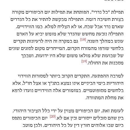
תפילת "כל נדרי", הפותחת את תפילות יום הכיפורים מקורה
בצורת חשיבה דומה. התפילה מבקשת להתיר את כל הנדרים
שאדם נדר אבל שכח, או לא הצליח למלא. כמו הווידויים,
התפילה נובעת מחשש שהנדר שלא מומש יביא על האדם
[18]
עונש במהלך השנה.
גם במקרה זה היה לרעיונות תקדים
בלחשי שורפו מהמזרח הקדום, המייחדים מקום לסוגים שונים
של שבועות שלא מולאו משום שלא היו ידועות, ושבכך
[19]
מסכנות את החולה.
למרבה ההפתעה, התקדים הקרוב ביותר למסורות הווידוי
היהודיות בימי הביניים אינו נמצא בתנ"ך או אצל חז"ל, אלא
בלחשים מסופוטמיים. במזמורים אלה הווידויים נועדו לרפא
את מחלת המתוודה.
לעומת זאת, יום הכיפורים מצוין על ידי כלל הציבור היהודי,
[20]
בין שהם סובלים ייסורים ובין אם לא.
יום הכיפורים נתפס
כיום שבו אלוהים חורץ דין על כל היהודים, ולכן מוטב