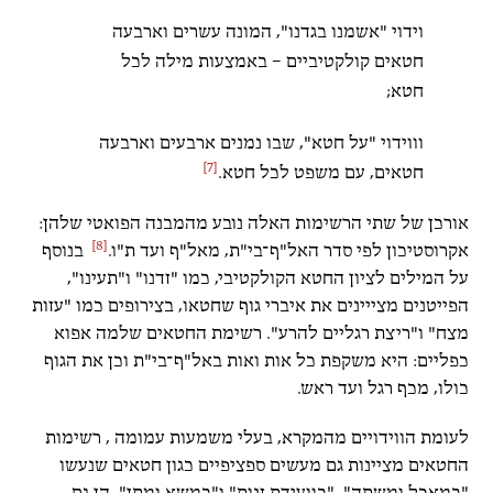
וידוי "אשמנו בגדנו", המונה עשרים וארבעה
חטאים קולקטיביים – באמצעות מילה לכל
חטא;
וווידוי "על חטא", שבו נמנים ארבעים וארבעה
[7]
חטאים, עם משפט לכל חטא.
אורכן של שתי הרשימות האלה נובע מהמבנה הפואטי שלהן:
[8]
אקרוסטיכון לפי סדר האל"ף־בי"ת, מאל"ף ועד ת"ו.
בנוסף
על המילים לציון החטא הקולקטיבי, כמו "זדנו" ו"תעינו",
הפייטנים מצייינים את איברי גוף שחטאו, בצירופים כמו "עזות
מצח" ו"ריצת רגליים להרע". רשימת החטאים שלמה אפוא
כפליים: היא משקפת כל אות ואות באל"ף־בי"ת וכן את הגוף
כולו, מכף רגל ועד ראש.
לעומת הווידויים מהמקרא, בעלי משמעות עמומה , רשימות
החטאים מציינות גם מעשים ספציפיים כגון חטאים שנעשו