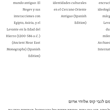
mundo antiguo: El
identidades culturales
encruci
Negev y sus
en el Cercano Oriente
ideologí
interacciones con
Antiguo (Spanish
márg
Egipto, Asiria, y el
Edition)
Leva
Levante en la Edad del
du
Hierro (1200-586 a.C.)
milen
(Ancient Near East
Archaeo
Monographs) (Spanish
Internat
Edition)
ם לגבי קוס אלוהי אדום