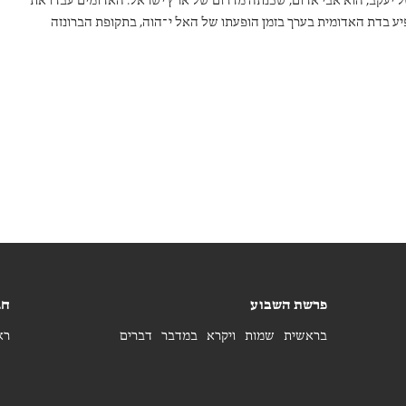
ל יעקב, הוא אבי אדום, שכנתה מדרום של ארץ ישראל. האדומים עבדו את
ופיע בדת האדומית בערך בזמן הופעתו של האל י־הוה, בתקופת הברונזה
ס היה פופולרי מאוד ביהוד בתקופה הפרסית. אך המקרא אינו מזכיר אותו.
פרשת השבוע
חג
בראשית
שמות
ויקרא
במדבר
דברים
רא