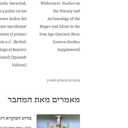
jada: Sociedad,
Wilderness: Studies on
a y poder en los
the History and
enes áridos del
Archaeology of the
nte meridional
Negev and Edom in the
rante el primer
Iron Age (Ancient Near
io a.C. (British
Eastern Studies
logical Reports
Supplement)
ional) (Spanish
Edition)
קישורים בתשלום לאמזון
מאמרים מאת המחבר
מדוע המקרא דומ