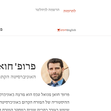
פרשת השבוע
הרשמה לניוזלטר
לתרומות
פר
English
חומש
פרופ'
חוא
האוניברסיטה הקתול
פרופ' חואן מנואל טבס
הוא מרצה באוניברסי
שימש כעורך כתבים שונים במחקר המזרח הק