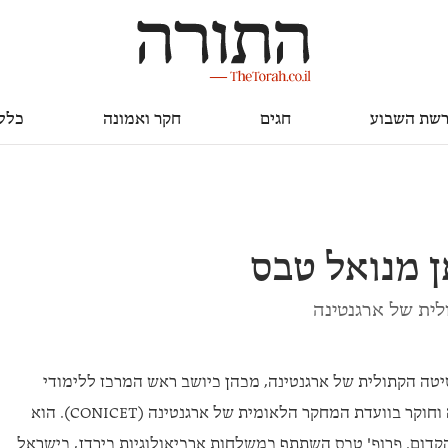
חגים
חקר ואמונה
כללי
שת השבוע
חגים
חקר ואמונה
כלל
ן מנואל טבס
ית של ארגנטינה
טה הקתולית של ארגנטינה, מכהן כיושב ראש המרכז ללימודי
ההיסטוריה של המזרח הקדום באוניברסיטה וחוקר בוועדת המחקר הלאומית של ארגנטינה (CONICET). הוא
דום. פרופ' טבס השתתף במשלחות ארכיאולוגיות בירדן, בישראל