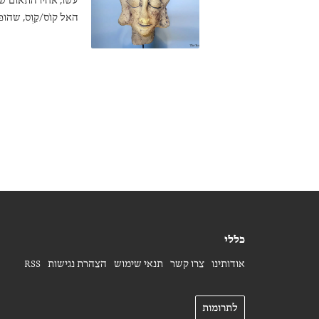
עשו, אחיו התאום ש
האל קוֹס/קַוְס, שה
המאוחרת. בנוסף, קו
מדוע?
כללי
אודותינו
צרו קשר
תנאי שימוש
הצהרת נגישות
RSS
לתרומות