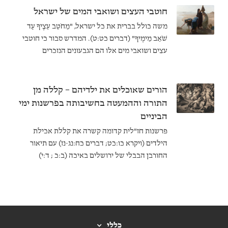
חוטבי העצים ושואבי המים של ישראל
משה כולל בברית את כל ישראל, "מֵחֹטֵב עֵצֶיךָ עַד
שֹׁאֵב מֵימֶיךָ" (דברים כט:ט). המדרש סבור כי חוטבי
עצים ושואבי מים אלו הם הגבעונים הנזכרים
ביהושע ט, ויוצר אנכרוניזם שפרשנים מאוחרים יותר
ביקשו ליישב.
הורים שאוכלים את ילדיהם – קללה מן
התורה וההמעטה בחשיבותה בפרשנות ימי
הביניים
פרשנות חז"לית קדומה קשרה את קללת אכילת
הילדים (ויקרא כו:כט; דברים כח:נג-נז) עם תיאור
החורבן הבבלי של ירושלים באיכה (ב:כ ; ד:י)
וחורבן בית המקדש השני בידי הרומאים. אולם בימי
הביניים פרשנים יהודים מפחיתים מחשיבותו של
הקשר הזה. הסיבה לכך עשויה להיות נעוצה
בהתפתחות הפרשנות הנוצרית למקרא במאה ה -12.
כללי