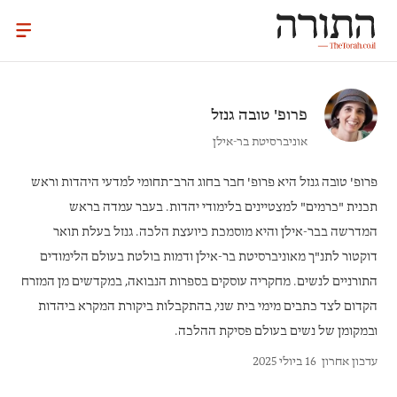
פרופ'
טובה גנזל
אוניברסיטת בר-אילן
פרופ' טובה גנזל
היא פרופ' חבר בחוג הרב־תחומי למדעי היהדות וראש
תכנית "כרמים" למצטיינים בלימודי יהדות. בעבר עמדה בראש
המדרשה בבר-אילן והיא מוסמכת כיועצת הלכה. גנזל בעלת תואר
דוקטור לתנ"ך מאוניברסיטת בר-אילן ודמות בולטת בעולם הלימודים
התורניים לנשים. מחקריה עוסקים בספרות הנבואה, במקדשים מן המזרח
הקדום לצד כתבים מימי בית שני, בהתקבלות ביקורת המקרא ביהדות
ובמקומן של נשים בעולם פסיקת ההלכה.
עדכון אחרון
16 ביולי 2025