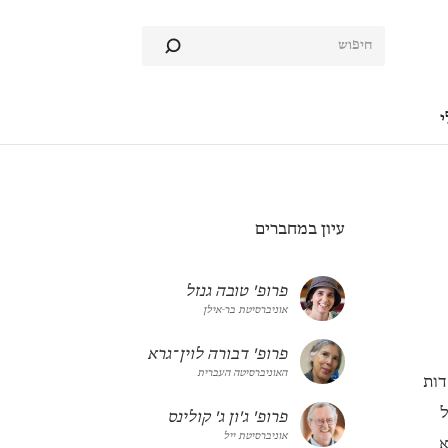
י
עיון במחברים
פרופ' טובה גנזל
אוניברסיטת בר-אילן
פרופ' דבורה לוין־גרא
האוניברסיטה העברית
דות
ל
פרופ' ג'ון ג' קולינס
אוניברסיטת ייל
א