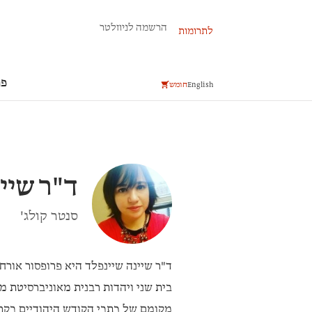
פרשת השבוע
הרשמה לניוזלטר
לתרומות
פר
English
חומש
ד"ר
שיי
סנטר קולג'
ד"ר שיינה שיינפלד
היא פרופסור אורח 
בית שני ויהדות רבנית מאוניברסיטת מ
מקומם של כתבי הקודש היהודיים בקרב 