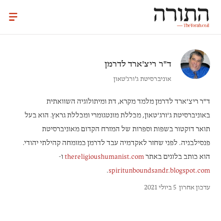
ד"ר
ריצ'ארד לדרמן
אוניברסיטת ג'ורג'טאון
ד"ר ריצ'ארד לדרמן
מלמד מקרא, דת ומיתולוגיה השוואתית
באוניברסיטת ג'ורג'טאון, מכללת מונטגומרי ומכללת גראץ. הוא בעל
תואר דוקטור בשפות וספרות של המזרח הקדום מאוניברסיטת
פנסילבניה. לפני שחזר לאקדמיה עבד לדרמן כמומחה קהילתי יהודי.
הוא כותב בלוגים באתר
thereligioushumanist.com
ו-
.
spiritunboundsandr.blogspot.com
עדכון אחרון
5 ביולי 2021