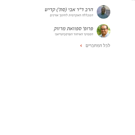
הרב ד"ר אבי (סת') קדיש
המכללה האקדמית לחינוך אורנים
פרופ' ספוואת מרזוק
הסמינר האיחוד הפרסביטריאני
לכל המחברים