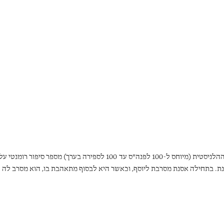
טקסט ממצרים ההלניסטית (מיוחס ל-100 לפנה"ס עד 100 לספירה בערך) מספר סיפור רומנטי על
סנת. בתחילה אסנת מסרבת ליוסף, וכאשר היא לבסוף מתאהבת בו, הוא מסרב לה
של כוהן מצרי. רק כשהיא מתחילה לשמור אמונים לאלוהי ישראל, יוסף נושא