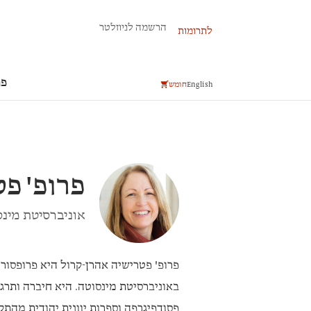
פרשת השבוע
הרשמה לניוזלטר
לתרומות
פר
English
חומש
פרופ'
פט
אוניברסיטת מינ
פרופ' פטרישיה אהרן-קרול
היא פרופסור
באוניברסיטת מינסוטה. היא חיברה ותר
פסודפיגרפה וספרות יוונית יהודית מהת