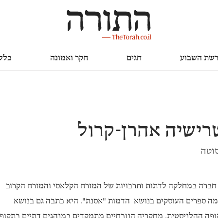
חגים
חקר ואמונה
כללי
שת השבוע
חגים
חקר ואמונה
כלל
רישיה אהרן-קרול
סוטה
 חברה במחלקה לדתות ותרבויות של המזרח הקלאסי והמזרח הקרוב
גמה ספרים העוסקים בנושא הדמות "אסנת". היא כתבה גם בנושא
קופה ההלניסטית. מחקריה הנוכחיים מתמקדים במנהגים דתיים בתקופ