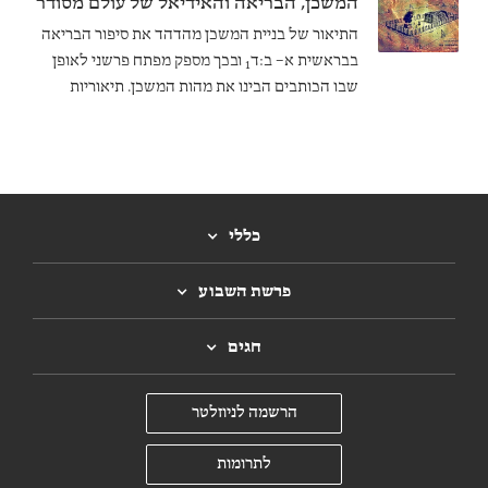
המשכן, הבריאה והאידיאל של עולם מסודר
התיאור של בניית המשכן מהדהד את סיפור הבריאה
בבראשית א– ב:ד
ובכך מספק מפתח פרשני לאופן
1
שבו הכותבים הבינו את מהות המשכן. תיאוריות
פולחן מספקות תובנות נוספות לגבי המשמעות שבני
ישראל הקדומים העניקו למשכן כמקום פולחן.
כללי
פרשת השבוע
חגים
הרשמה לניוזלטר
לתרומות