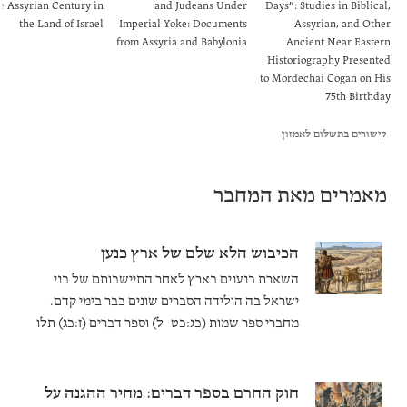
e Assyrian Century in
and Judeans Under
Days”: Studies in Biblical,
the Land of Israel
Imperial Yoke: Documents
Assyrian, and Other
from Assyria and Babylonia
Ancient Near Eastern
Historiography Presented
to Mordechai Cogan on His
75th Birthday
קישורים בתשלום לאמזון
מאמרים מאת המחבר
הכיבוש הלא שלם של ארץ כנען
השארת כנענים בארץ לאחר התיישבותם של בני
ישראל בה הולידה הסברים שונים כבר בימי קדם.
מחברי ספר שמות (כג:כט–ל) וספר דברים (ז:כג) תלו
את הדבר במשך הזמן הארוך שנדרש לשם יישוב
הארץ. לעומתם, מחבר ספר יהושע מציג עבר מדומיין
שבו עם ישראל כבש את הארץ ב"כיבוש בזק"
חוק החרם בספר דברים: מחיר ההגנה על