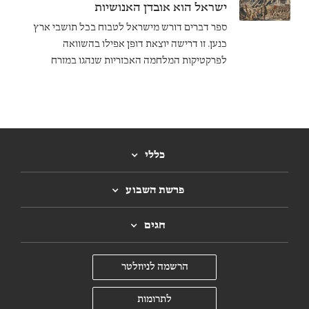
והכרית את כל יושביה. והיו מחברים אחרים שראו
ישראל הוא אובדן האנושיות
בכנענים שנותרו בארץ עונש על חטאים (שופטים ב)
ספר דברים דורש מישראל לטבוח בכל תושבי ארץ
או בדיקה מכוונת לנאמנותם של עם ישראל (יהושע
כנען. זו דרישה יוצאת דופן אפילו בהשוואה
כג).
לפרקטיקות המלחמה האכזריות שנהגו במזרח
הקדום. קרוב לוודאי שמטרת החוק הייתה לצמצם
את נטייתם של ישראל לעבודת אלילים.
כללי
פרשת השבוע
חגים
הרשמה לניוזלטר
לתרומות