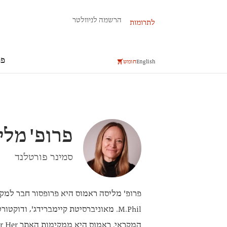
פרשת השבוע
הרשמה לניוזלטר
לתרומות
פר
English
חומש
פרופ'
מלי
סמינר פורטלנד
פרופ' מליסה ראמוס
היא פרופסור חבר למקר
M.Phil.
מאוניברסיטת קיימברידג', ודוקטור
המקראי. ראמוס היא ממקימות האתר
Religion for Her, ה