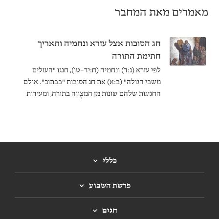
מאמרים מאת המחבר
חג הסוכות אצל עזרא ונחמיה ותאריך
חתימת התורה
לפי עזרא (ג:ד) ונחמיה (ח:יד–טו), חגגו "העולים
משבי הגולה" (ב:א) את חג הסוכות "ככתוב". אולם
החגיגות שלהם שונות מן המצֻווה בתורה, ומעידות
שהחוקים שהם כתבו היו שונים במקצת מאלה שלנו.
האם התורה נחתמה לפני שספרי עזרא ונחמיה
נכתבו?
כללי
פרשת השבוע
חגים