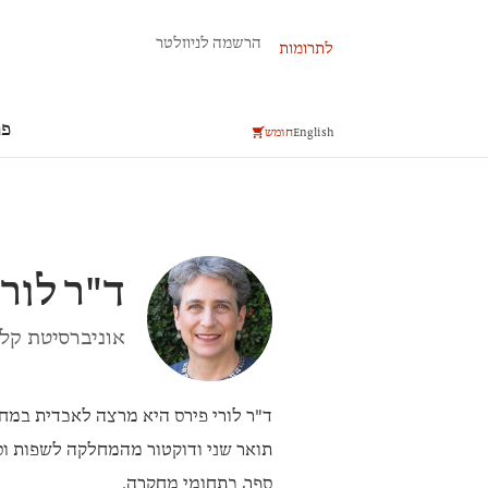
פרשת השבוע
הרשמה לניוזלטר
לתרומות
פר
English
חומש
ד"ר
לורי
אוניברסיטת קלי
ד"ר לורי פירס
היא מרצה לאכדית במחלק
תואר שני ודוקטור מהמחלקה לשפות וספ
ספר, בתחומי מחקרה.