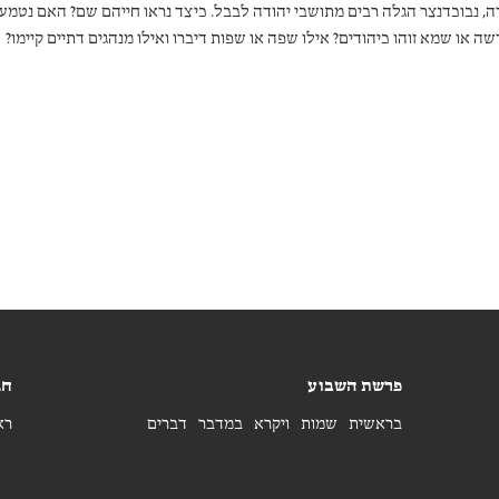
ה, נבוכדנצר הגלה רבים מתושבי יהודה לבבל. כיצד נראו חייהם שם? האם נטמעו
 או שמא זוהו כיהודים? אילו שפה או שפות דיברו ואילו מנהגים דתיים קיימו?
 החברתי והכלכלי? הרשומות הבבליות פותחות צוהר לחייהם של כמה מן הגולים
פרשת השבוע
חג
בראשית
שמות
ויקרא
במדבר
דברים
רא