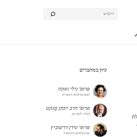
י
עיון במחברים
פרופ' נילי ואזנה
האוניברסיטה העברית
פרופ' הרב יונתן מָגוֹנֶט
קולג' ליאו בק
לת
פרופ' עידן דרשוביץ
אוניברסיטת הרווארד