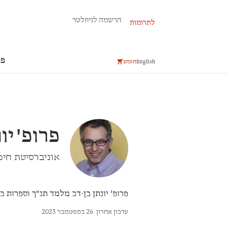
פרשת השבוע
הרשמה לניוזלטר
לתרומות
פר
English
חומש
פרופ'
יו
אוניברסיטת חיפ
פרופ' יונתן בן-דב
מלמד תנ"ך וספרות בי
עדכון אחרון
26 בספטמבר 2023