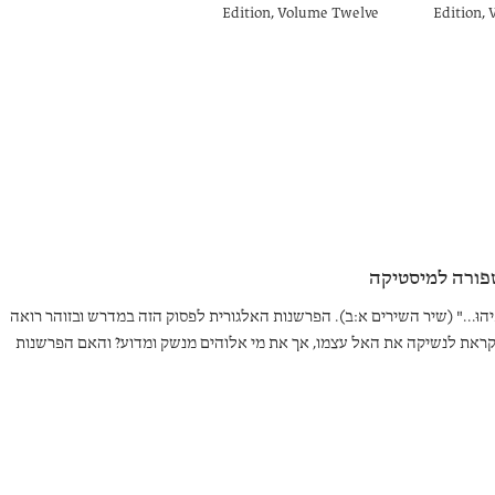
Edition, Volume Twelve
Edition,
פורה למיסטיקה
יקוֹת פִּיהוּ..." (שיר השירים א:ב). הפרשנות האלגורית לפסוק הזה במדרש ובזוהר רואה
ראת לנשיקה את האל עצמו, אך את מי אלוהים מנשק ומדוע? והאם הפרשנות
קום כלשהו לאהבה אנושית?