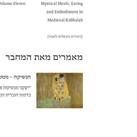
 Volume Eleven
Mystical Meals: Eating
and Embodiment in
Medieval Kabbalah
קישורים בתשלום לאמזון
מאמרים מאת המחבר
הנשיקה – ממט
"ישָׁקֵנִי מִנְּשִׁ
בדמות הגברית הנק
הקבלית מותירה מ