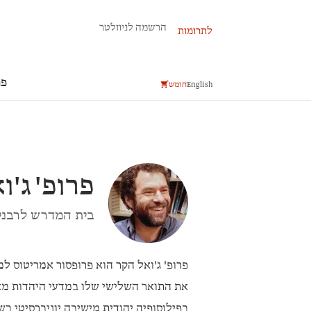
פרשת השבוע
הרשמה לניוזלטר
לתרומות
פר
English
חומש
פרופ'
ג'ו
בית המדרש לרבני
פרופ' ג'ואל הקר
הוא פרופסור אמריטוס למ