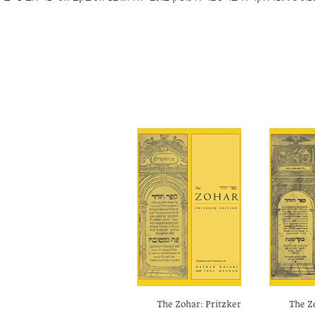
The Zohar: Pritzker
The Z