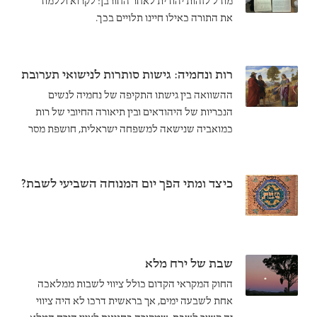
מודל לזהות יהודית לאחר החורבן: לקרוא וללמוד
את התורה כאילו חיינו תלויים בכך.
רות ונחמיה: גישות סותרות לנישואי תערובת
ההשוואה בין גישתו התקיפה של נחמיה לנשים
הנכריות של היהודאים ובין תיאורה החיובי של רות
כמואביה שנישאה למשפחה ישראלית, חושפת מסר
המשותף לשני הטקסטים ביחס לסוגיה הקשורה
לזהות היהודית.
כיצד ומתי הפך יום המנוחה השביעי לשבת?
שבת של ירח מלא
החוק המקראי הקדום כולל ציווי לשבות ממלאכה
אחת לשבעה ימים, אך בראשית דרכו לא היה ציווי