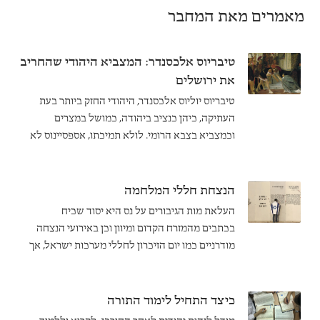
מאמרים מאת המחבר
טיבריוס אלכסנדר: המצביא היהודי שהחריב
את ירושלים
טיבריוס יוליוס אלכסנדר, היהודי החזק ביותר בעת
העתיקה, כיהן כנציב ביהודה, כמושל במצרים
וכמצביא בצבא הרומי. לולא תמיכתו, אספסיינוס לא
היה הופך קיסר ובנו טיטוס מעולם לא היה מוביל את
המצור על ירושלים בשנת 70. אף שפילון דודו
ויוספוס פלביוס הסתייגו מחלק מבחירותיו, טיבריוס
הנצחת חללי המלחמה
פעל לא משנאת ישראל כי אם מאהבת רומי.
העלאת מות הגיבורים על נס היא יסוד שכיח
בכתבים מהמזרח הקדום ומיוון וכן באירועי הנצחה
מודרניים כמו יום הזיכרון לחללי מערכות ישראל, אך
היא בולטת בהיעדרה מן המקרא. מדוע?
כיצד התחיל לימוד התורה