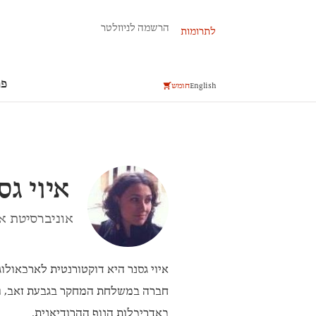
פרשת השבוע
הרשמה לניוזלטר
לתרומות
פר
English
חומש
איוי גס
אוניברסיטת א
איוי גסנר
היא דוקטורנטית לארכאולוג
חברה במשלחת המחקר בגבעת זאב, וב
באדריכלות הנוף ההרודיאנית.