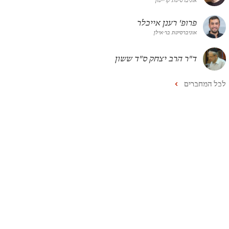
אוניברסיטת קרייטון
פרופ' רענן אייכלר
אוניברסיטת בר-אילן
ד"ר הרב יצחק ס"ד ששון
לכל המחברים