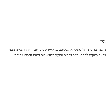
ני"
 במדבר כיצד ה' מאלץ את בלעם, נביא-יידעוני בן עבר הירדן שאינו מבני
שראל במקום לקללו. ספר דברים מעצב מחדש את דמות הנביא כקוסם
 סטראוטיפי, שמוצאו מארם-נהריים הרחוקה, כדי להוכיח שכוחו של ה'
יבה של ממלכת אשור.