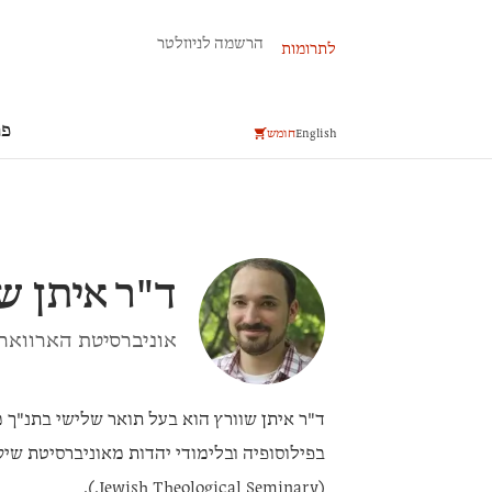
פרשת השבוע
הרשמה לניוזלטר
לתרומות
פר
English
חומש
ד"ר
איתן ש
אוניברסיטת הארוואר
ד"ר איתן שוורץ
הוא בעל תואר שלישי בתנ"ך מ
בפילוסופיה ובלימודי יהדות מאוניברסיטת ש
(Jewish Theological Seminary.).