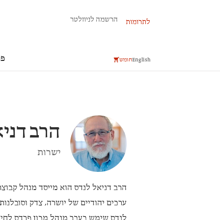
פרשת השבוע
הרשמה לניוזלטר
לתרומות
פר
English
חומש
הרב
דניא
ישרות
הרב דניאל לנדס
הוא מייסד מנהל קבוצ
ערכים יהודיים של יושרה, צדק וסובלנות
לנדס שימש בעבר מנהל מכון פרדס לחינ