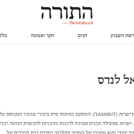
חגים
חקר ואמונה
כללי
שת השבוע
חגים
חקר ואמונה
כלל
ל לנדס
ת
ישרות
(YASHRUT), העוסקת בפיתוח שיח ציבורי מכובד המבוסס על
.
ישרות
מפעילה תכנית סמיכה לרבנות ותוכניות להכשרת הנהגה רבנית
וך יהודי והוא מחברו של המדור ההלכתי בסדרה רבת הכרכים של