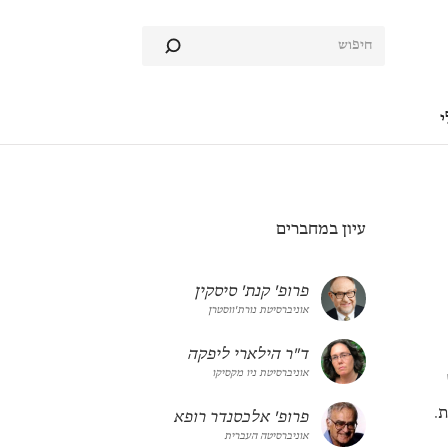
י
עיון במחברים
פרופ' קנת' סיסקין
אוניברסיטת נורת'ווסטרן
ד"ר הילארי ליפקה
אוניברסיטת ניו מקסיקו
.
פרופ' אלכסנדר רופא
אוניברסיטה העברית