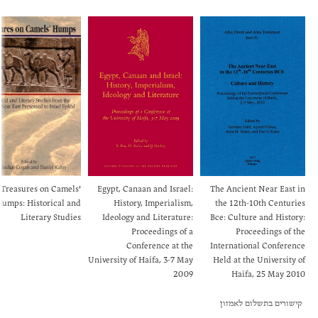
Treasures on Camels'
Egypt, Canaan and Israel:
The Ancient Near East in
umps: Historical and
History, Imperialism,
the 12th-10th Centuries
Literary Studies
Ideology and Literature:
Bce: Culture and History:
Proceedings of a
Proceedings of the
Conference at the
International Conference
University of Haifa, 3-7 May
Held at the University of
2009
Haifa, 25 May 2010
קישורים בתשלום לאמזון