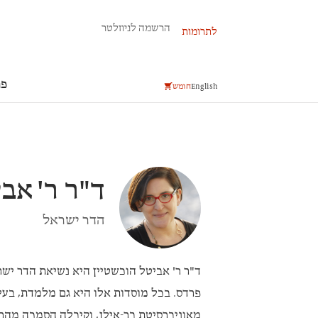
פרשת השבוע
הרשמה לניוזלטר
לתרומות
פר
English
חומש
ד"ר ר'
אבי
הדר ישראל
ד"ר ר' אביטל הוכשטיין
היא נשיאת הדר ישר
פרדס. בכל מוסדות אלו היא גם מלמדת, בעי
מאוניברסיטת בר-אילן, וקיבלה הסמכה מהר