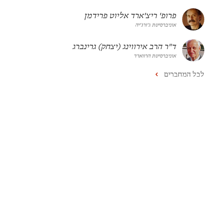
פרופ' ריצ'ארד אליוט פרידמן
אוניברסיטת ג'ורג'יה
ד"ר הרב אירווינג (יצחק) גרינברג
אוניברסיטת הרווארד
לכל המחברים