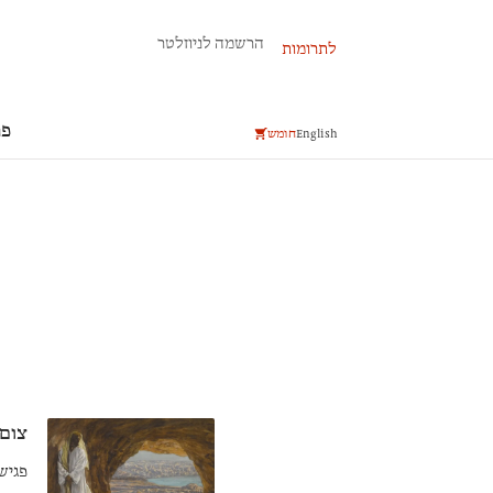
פרשת השבוע
הרשמה לניוזלטר
לתרומות
פר
English
חומש
צום 
פגיש