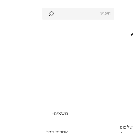
י
נושאים:
של צום
אחרית דבר