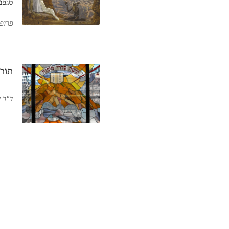
סגפנ
שהוא
פרופ
בצלי
תורה
ד"ר ה