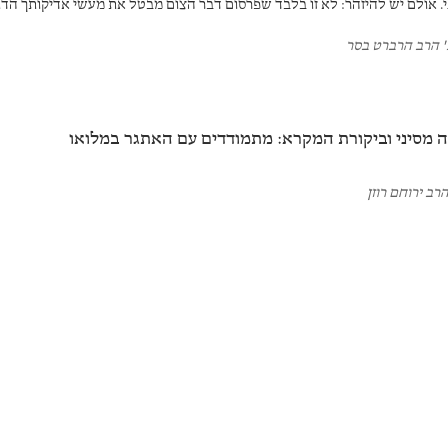
י. אולם יש להיזהר: לא זו בלבד שפרסום דבר הצום מבטל את מעשי אדיקותך הד
 יכול גם לגרום לחרון אף. ואם אינכם מאמינים, די שתביטו בסיפורה של "מרים ב
' הרב הרברט בסר
ם".
 מסיני וביקורת המקרא: מתמודדים עם האתגר במלואו
רב ירוחם רוזן