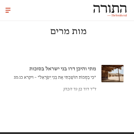
מות מרים
מתי והיכן דרו בני ישראל בסוכות
"כִּי בַסֻּכּוֹת הוֹשַׁבְתִּי אֶת בְּנֵי יִשְׂרָאֵל" – ויקרא כג:מג
ד"ר דוד בן-גד הכהן