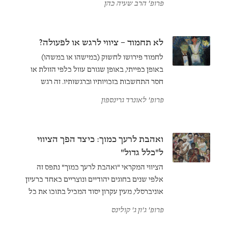
פרופ' הרב שעיה כהן
החדשה מספר על תלמידי ישוע שקטפו מלילות
חיטה בשבת וזכו לקיתונות של זעם על חילול
השבת – ולא על גניבה – מן הפרושים. פרשנים
לא תחמוד – ציווי לרגש או לפעולה?
דנים בשאלה מהו הטעם לחוק זה, ומה הם
לחמוד פירושו לחשוק (במישהו או במשהו)
גבולותיו.
באופן כפייתי, באופן שגורם עוול כלפי הזולת או
חסר התחשבות בזכויותיו וברגשותיו. זה רגש
עוצמתי שרצוי למונעו. אך האם "לחמוד"
פרופ' לאונרד גרינספון
במשמעות המודרנית תואם את המשמעות של
השורש העברי חמ"ד בשימושו המקראי?
ואהבת לרעך כמוך: כיצד הפך הציווי
ל"כלל גדול"
הציווי המקראי "ואהבת לרעך כמוך" נתפס זה
אלפי שנים בחוגים יהודיים ונוצריים כאחד כרעיון
אוניברסלי, מעין עקרון יסוד המכיל בתוכו את כל
התורה כולה. אך בתוך ספר ויקרא הוא למעשה
פרופ' ג'ון ג' קולינס
רק אחת מתוך מצוות עשה רבות שעוסקות