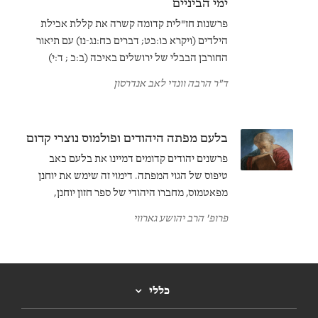
ימי הביניים
פרשנות חז"לית קדומה קשרה את קללת אכילת
הילדים (ויקרא כו:כט; דברים כח:נג-נז) עם תיאור
החורבן הבבלי של ירושלים באיכה (ב:כ ; ד:י)
וחורבן בית המקדש השני בידי הרומאים. אולם
ד"ר הרבה וונדי לאב אנדרסון
בימי הביניים פרשנים יהודים מפחיתים מחשיבותו
של הקשר הזה. הסיבה לכך עשויה להיות נעוצה
בהתפתחות הפרשנות הנוצרית למקרא במאה ה
בלעם מפתה היהודים ופולמוס נוצרי קדום
-12.
פרשנים יהודים קדומים דמיינו את בלעם כאב
טיפוס של הגוי המפתה. דימוי זה שימש את יוחנן
מפאטמוס, מחברו היהודי של ספר חזון יוחנן,
לפולמוס נגד יריביו בקרב הנוצרים הראשונים.
פרופ' הרב יהושע גארווי
כללי