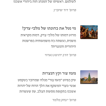
לעולמם. ראשיתו של המנהג הזה ביהודי אשכנז
של המאה ה-12, אז נתפס כמכשיר להוצאת
פרופ' דוד שיוביץ
הנפטר מן הגהנום ולפתיחת שערי גן עדן בפני כל.
מי נטל את כהונתו של מלכי-צדק?
מדוע דמותו של מלכי-צדק, דמות מקראית
משנית, נעשתה כה משמעותית בפרשנות
היהודית והנוצרית?
פרופ' הרב יהושע גארווי
מעוז צור וקץ הנצרות
עיון בפיוט "מעוז צור" מגלה שמדובר בטקסט
אנטי-נוצרי המשקף את הלך הרוח של יהדות
אשכנז בתקופת מסעות הצלב, עת שעשרות
קהילות יהודיות נטבחו בשם האמונה הנוצרית.
פרופ' יצחק מלמד