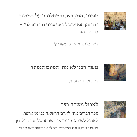
סוכות, המקדש, והמחלוקת על המשיח
"הרחמן הוא יקים לנו את סוכת דוד הנופלת" –
ברכת המזון
ד"ר מלכה זייגר-סימקוביץ'
משה רבנו לא מת: הסיום הנסתר
הרב אריק גרוסמן
לאכול משדה רעך
ספר דברים נותן לאדם הרשאה כמעט גורפת
לאכול לשובע מכרמו או משדהו של שכנו כל זמן
שאינו אוסף את הפירות בכלי או משתמש בכלי
כלשהו לקטוף אותם. תיאור מפורסם בברית