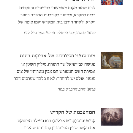
לדם שמור מקום משמעותי בסיפורים ובטקסים
רבים במקרא, ובייחוד בקורבנות הכפרה בספר
ויקרא. לאחר חורבן בית המקדש ועמו סופה של
עבודת הקרבנות, התפצלו דרכי ההתמודדות של
פרופ' מארק צבי ברטלר
פרופ' אמי-ג'יל לוין
היהדות והנצרות עם נושא הכפרה על חטאים.
צום סגפני וסכנותיה של אדיקות דתית
פגישה עם יופיאל שר התורה, סילוק השטן או
אמירת השם המפורש הם מבין מטרותיו של צום
סגפני. אולם יש להיזהר: לא זו בלבד שפרסום דבר
הצום מבטל את מעשי אדיקותך הדתית אלא
פרופ' הרב הרברט בסר
שהוא יכול גם לגרום לחרון אף. ואם אינכם
מאמינים, די שתביטו בסיפורה של "מרים בת עלי
בצלים".
המהפכנות של הקדיש
קדיש יתום (קדיש אבלים) הוא תפילה המחזקת
את הקשר שבין החיים ובין קרוביהם שהלכו