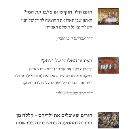
בלכידות החברתית של עם ישראל
האם תלו, הוקיעו או צלבו את המן?
האופן שבו תארו את ההוצאה להורג של המן
השליך גם על העולם האמיתי.
ד"ר אברהם י' ברקוביץ
העיבור האלוהי של יצחק?
"וַי־הוָה פָּקַד אֶת שָׂרָה" (בראשית כא:א) –
הטקסט מרמז שבעת שאלוהים (ומלאכיו) מתגלה
בפני אברהם כדי לבשר לו על הולדת יצחק,
התרחש גם ביקור סמוי אצל שרה. האם כפי
ד"ר הרב שמואל ז. גלזר
שטוענים פילון ופאולוס, המשמעות היא שיצחק
נולד בעיבור אלוהי?
הורים שאוכלים את ילדיהם – קללה מן
התורה וההמעטה בחשיבותה בפרשנות