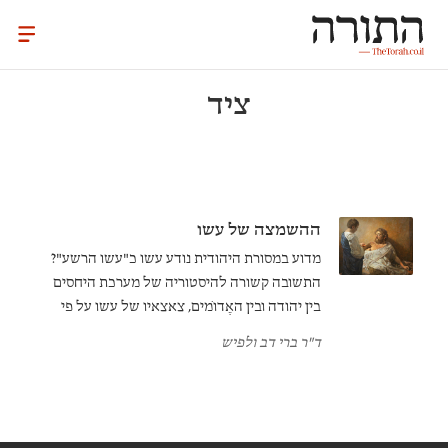
ציד
ההשמצה של עשו
מדוע במסורת היהודית נודע עשו כ"עשו הרשע"?
התשובה קשורה להיסטוריה של מערכת היחסים
בין יהודה ובין האֶדוֹמים, צאצאיו של עשו על פי
המסורת, ולזיהוי שעשו היהודים בין האדומים ובין
ד"ר ברי דב ולפיש
רומא והנצרות. ההתייחסות השלילית אל עשו
באה לידי ביטוי באופן הבולט ביותר בפירושו של
רש"י.