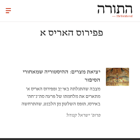
פפירוס האריס א
יציאת מצרים: ההיסטוריה שמאחורי
הסיפור
מצבה שהתגלתה באי יֵב ופפירוס האריס א'
מתארים את מלחמתו של פרעה סת־נ־חת'
באירסו, תופס השלטון מן הלבנט, שהתרחשה
בשנת 1186 לפני הספירה. קריאת התיאורים
פרופ' ישראל קנוהל
האלה לצד סיפורו של מַנֶתּוֹן על המלחמה
באוסרסיפ יוצרת הקשר היסטורי אפשרי לאירועים
שהפכו בסופו של דבר לסיפור המקראי על יציאת