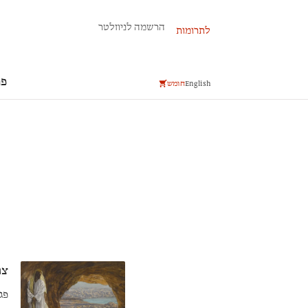
פרשת השבוע
הרשמה לניוזלטר
לתרומות
פר
English
חומש
צו
פג