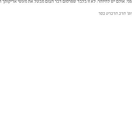
פני. אולם יש להיזהר: לא זו בלבד שפרסום דבר הצום מבטל את מעשי אדיקותך 
וא יכול גם לגרום לחרון אף. ואם אינכם מאמינים, די שתביטו בסיפורה של "מרים
ופ' הרב הרברט בסר
לים".