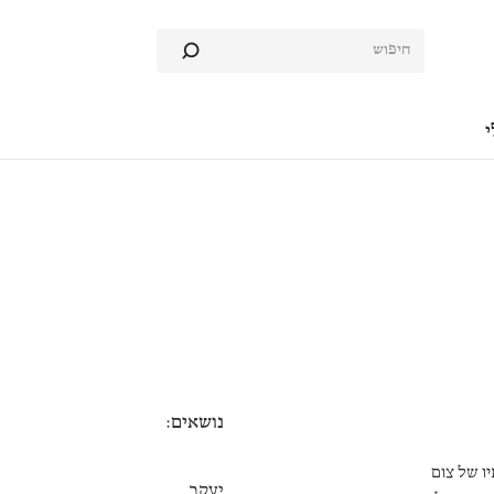
י
נושאים:
ו של צום
יעקב