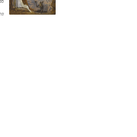
סג
שה
פר
בצ