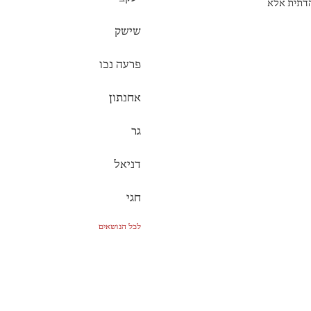
הדתית אלא
 בת עלי
שישק
פרעה נכו
אחנתון
גר
דניאל
חגי
לכל הנושאים