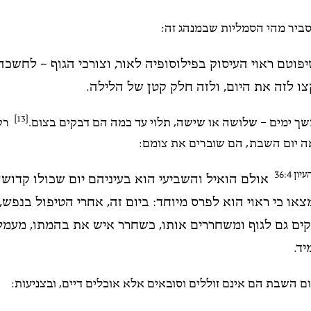
סביר מהי הסמליות שבמנהג זה:
פוטם ראוי העיסוק בפילוסופיה לאור, וצורכי הגוף – לחשכה,
צו לזה את היום, ולזה חלק קטן של הלילה.
[13]
ך ימים – שלושה או שישה, תלוי עד כמה הם דבקים בצום.
רק 
 יום השבת, הם שוברים את צומם:
ן 36:4
אולם הואיל והשביעי הוא בעיניהם יום שכולו קדוש
צאו כי ראוי הוא לפרס מיוחד: ביום זה, אחרי הטיפול בנפש,
ים גם לגוף ומשחררים אותו, כשחרר איש את בהמתו, מעמל
ד.
ום השבת הם אינם זוללים וסובאים אלא אוכלים דיים, ובצניעות: