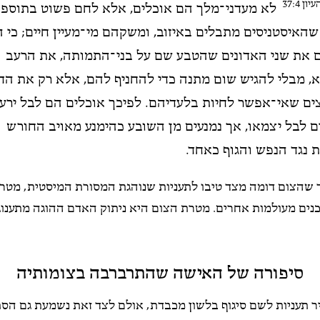
ן 37:4
לא מעדני־מלך הם אוכלים, אלא לחם פשוט בתוספ
שהאיסטניסים מתבלים באיזוב, ומשקהם מי־מעיין חיים; כי 
 את שני האדונים שהטבע שם על בני־התמותה, את הרעב
, מבלי להגיש שום מתנה כדי להחניף להם, אלא רק את הד
ים שאי־אפשר לחיות בלעדיהם. לפיכך אוכלים הם לבל ירעב
ם לבל יצמאו, אך נמנעים מן השובע כהימנע מאויב החורש
ת נגד הנפש והגוף כאחד.
וד שהצום דומה מצד טיבו לתעניות שנוהגת המסורת המיסטית, מטר
כנים מעולמות אחרים. מטרת הצום היא ניתוק האדם ההוגה מתענוג
סיפורה של האישה שהתרברבה בצומותיה
ר תעניות לשם סיגוף בלשון מכבדת, אולם לצד זאת נשמעת גם הסתי