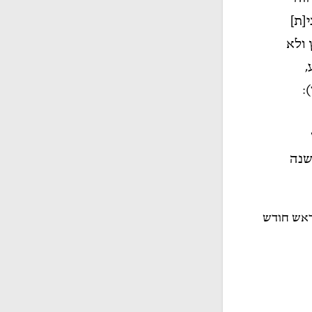
[ת]
ולא
,
:
שנה
מראש חודש