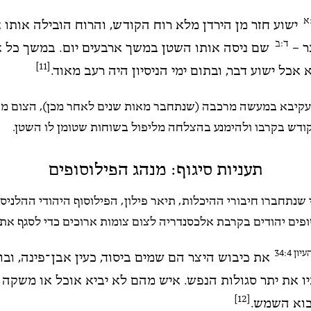
א
ישוע חזר מן הירדן מלא רוח הקודש, והרוח הובילה אותו 
ד:ב
ר –
שם ניסה אותו השטן במשך ארבעים יום. במשך כל א
[11]
 אכל ישוע דבר, ובתום ימי הניסיון היה רעב מאוד
.
 עקיבא במעשה מרכבה (שנתחבר מאות שנים לאחר מכן), הצום מ
ודש בקרבו ולהימנע בהצלחה מליפול בשוחות שטומן לו השטן.
תעניות סיגוף: מנהג הפילוסופים
שנתחברו חיבורי ההיכלות, תיאר פילון, הפילוסוף היהודי ההלניסט
ופים יהודים בקרבת אלכסנדריה לצום צומות ארוכים כדי לסגף את 
ן 34:4
את כיבוש היצר הם שמים ביסוד, כעין אבן־פינה, ובונ
יו את יתר סגולות הנפש. איש מהם לא יביא אוכל או משקה ל
[12]
בוא השמש.