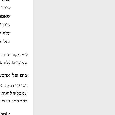
טיבך ש
שאמר 
קונך."
עלוי
י
ואל י
לפי מקור זה הצ
שמימיים ללא פג
צום של ארבע
בסיפור דומה המ
שמבקש להגות את
בהר סיני. אי ציו
א[מר]