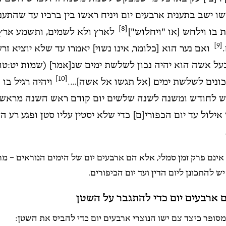
ו ישב בתענית ארבעים יום ויניח ראשו בין ברכיו עד שהתעני
[8]
 בו וילחש [או "ויחלוש"]
לארץ ולא לשמים, ותשמע ארץ 
[9]
ואם נער הוא [כלומר, אינו נשוי] יאמרו עד שלא יוציא זרע
על אשה הוא יהיה נכון לשלשת ימים שנ[אמר] (שמות יט:טו)
[10]
כונים לשלשת ימים [אל תגשו אל אשה]....
ויהיה רגיל בו
 לחודש ומשנה לשנה שלשים יום קודם ראש השנה מראש
ילול עד יום הכפורי[ם] כדי שלא יסטין עליו סטן ופגע רע ה
 אינם פרק זמן סמלי, אלא הם ארבעים יום של הימים הנוראים – 
 להתכונן ליום הדין ועד יום הכיפורים.
ם ארבעים יום כדי להתגבר על השטן
ופר כיצד צם ישו הנוצרי ארבעים יום כדי להביס את השטן: