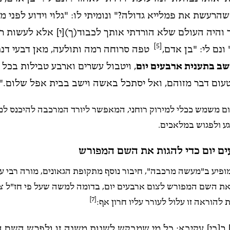
הרעשת את פמלייא גדולה?" ונומיתי לו: "גלוי וידוע לפני מי
והיה העולם שלא הורדתי אותך לכבוד(ך)[י] אלא לעשות רצ
[5]
 ונם לי: "בן אדם,
טפה סרוחה רמה ותולעה, מאן דבעי דנת
שב בתענית ארבעים יום
, ויטבול עשרים וארבע טבילות בכל י
טעום דבר מזוהם, ואל יסתכל באשה וישב בבית אפל שלום."
ום משמש ככלי למירוק רוחני, המאפשר ליורד המרכבה להיכנס למ
ע ולפגוש במלאכים.
ים יום כדי להגות את השם המפורש
ופיע ב"מעשה מרכבה", חיבור נוסף מתקופת הגאונים, מורה רבי ע
 השם המפורש לצום ארבעים יום, בדומה למשה שעל פי חז"ל צם
[7]
ת להוראה זו עלול לעורר עליו חרון אף:
 ר[בי] עקיבא: כל מי שמבקש לשנות משנה זו ולפרש השם ה