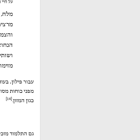
על חיי העיו
מלח, 
מרצים
והצמא
הנחוצ
ושותי
מזימו
עבור פילון, בע
מפני כוחות מסו
[14]
כגון המזון.
גם התלמוד מזכי