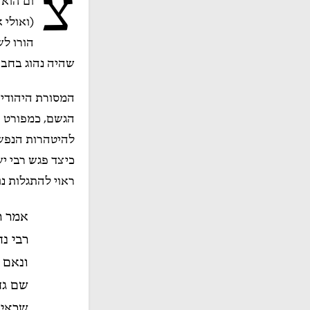
צ
ום הוא 
הורו לש
שהיה נהוג בחבר
המסורת היהודית
הגשם, כמפורט ב
להיטהרות הנפש.
כיצד פגש רבי י
ראוי להתגלות נ
אמר ר
רבי נח
ונאם 
שם גד
שראיתי