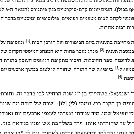
מנהג רווח באנושות כולה, ומשמשת מרכיב במארג התרבותי של מ
(ואולי אף בכולן
ומעי לקחם לצום מטעמים רפואיים, פילוסופיים ומיסטיים כדבר המו
ות רבות אחרות.
[1]
 מחייבת בתעניות ביום הכיפורים ועל חורבן הבית,
ומוסיפה עלי
[2]
מסכת תענית.
מנהג מוכר פחות הוא המנהג המיסטי הקדום של צ
 לדוגמה, ספר ההיכלות, חיבור מתקופת הגאונים העוסק בתורת ה
[3]
שמעאל
ביופיאל שר התורה, שהורה לו לצום במשך ארבעים יום 
[4]
וספת:
' ישמעאל: כשהייתי בן י"ג שנה הרחיש לבי בדבר זה, וחזרתי
וניה בן הקנה רבי, נומתי (לי) [לו]: "שרה של תורה מה שמו?
לי יופיאל שמו. מיד עמדתי וצערתי לעצמי ארבעים יום ואמרת
ול עד שהורדתי אותו. וירד בשלהבת אש ופניו כמראה בזק. כ
 אותו נבהלתי ונזדעזעתי וירדתי לאחורי. ונם לי: "בן אדם, 