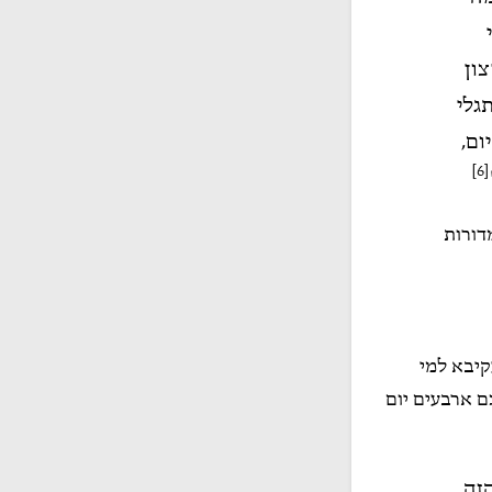
ון
גלי
ום,
[6]
דורות
קיבא למי
 ארבעים יום
זה