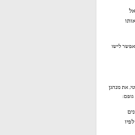
אל
ותו
אפשר לישו
י, את מנהגן
גופם:
ים
פיו