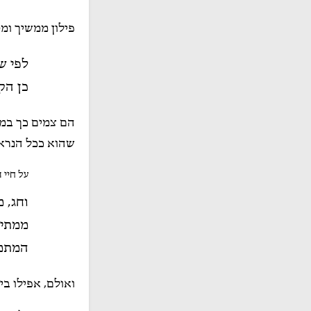
פילון ממשיך ומ
לפי שי
כן הק
הם צמים כך במש
שהוא ככל הנראה
על חיי העיו
וחג, מ
ממתיק
המתמי
ואולם, אפילו בי