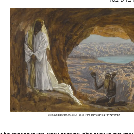
רברט בסר
הפיתוי של ישו במדבר, ג'יימס טיסו, 1886–1894, Brooklynmuseum.org