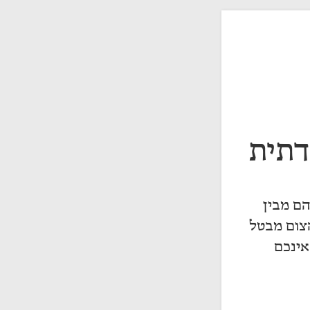
דתית
ם מבין
הצום מבטל
אינכם