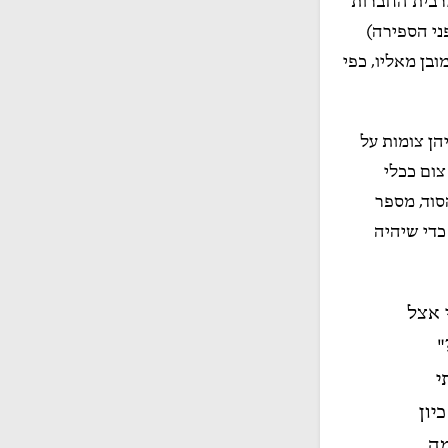
רבית החברות
). הוגים יוונים קדם-סוקרטיים כגון פיתגורס (המאה ה-6 לפני הספירה)
בן מאליו, כפי
הן צומות על
ום ככלי
סוד, מספר
כדי שיהיה
 אצל
"
י
יון
מה