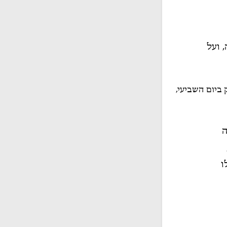
 ועל
ביום השביעי,
ה
ו