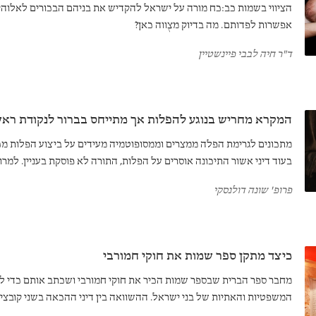
הציווי בשמות כב:כח מורה על ישראל להקדיש את בניהם הבכורים לאלוהים
אפשרות לפדותם. מה בדיוק מצֻווה כאן?
ד"ר חיה לבבי פיינשטיין
המקרא מחריש בנוגע להפלות אך מתייחס בברור לנקודת ראש
מתכונים לגרימת הפלה ממצרים וממסופוטמיה מעידים על ביצוע הפלות מכו
בעוד דיני אשור התיכונה אוסרים על הפלות, התורה לא פוסקת בעניין. למרות
"נִשְׁמַת חַיִּים" המשובצים במקרא מלמדים שראשית החיים בנשימה הראשו
פרופ' שונה דולנסקי
כיצד מתקן ספר שמות את חוקי חמורבי
מחבר ספר הברית שבספר שמות הכיר את חוקי חמורבי ושכתב אותם כדי 
המשפטיות והאתיות של בני ישראל. ההשוואה בין דיני ההכאה בשני קובצי
בבירור.