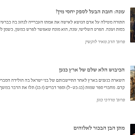
עונה: חובת הבעל לספק יחסי מין?
התורה מטילה על אדם הנושא לאישה את אמתו העברייה לנהוג בה כברעיה, 
כסות ועונה. הפרט השלישי, עונה, הוא מונח שאפשר לפרש כמעון, כשמן לס
ליחסי מין. הפרשנות המסורתית בוחרת לרוב להבין את המונח כמתאר יחסי מ
פרופ' הרב מאיר לוקשין
כך. הוא מותח ביקורת על גישתו הפילוסופית של רמב"ם למיניות, וטוען ש
בצורכיהן המיניים של נשים.
הכיבוש הלא שלם של ארץ כנען
השארת כנענים בארץ לאחר התיישבותם של בני ישראל בה הולידה הסברים
קדם. מחברי ספר שמות (כג:כט–ל) וספר דברים (ז:כג) תלו את הדבר במשך
לשם יישוב הארץ. לעומתם, מחבר ספר יהושע מציג עבר מדומיין שבו עם 
פרופ' מרדכי כוגן
ב"כיבוש בזק" והכרית את כל יושביה. והיו מחברים אחרים שראו בכנענים ש
חטאים (שופטים ב) או בדיקה מכוונת לנאמנותם של עם ישראל (יהושע כג)
מתן הבן הבכור לאלוהים