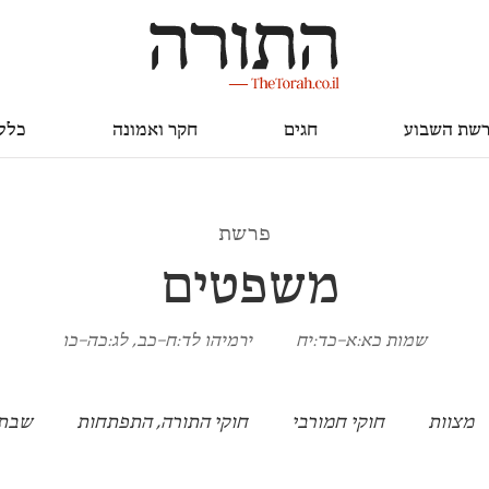
חגים
חקר ואמונה
כללי
שת השבוע
חגים
חקר ואמונה
כלל
פרשת
משפטים
שמות כא:א–כד:יח
ירמיהו לד:ח–כב, לג:כה–כו
מצוות
חוקי חמורבי
חוקי התורה, התפתחות
שבת