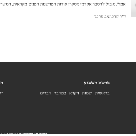
אמו", מוביל להסבר אקדמי מסקרן אודות הפרשנות הפנים-מקראית, המש
המצווה.
ד"ר הרב זאב פרבר
פרשת השבוע
חג
בראשית
שמות
ויקרא
במדבר
דברים
רא
הושק חג השבועות 5781/2021 | זכויות יוצרים ©