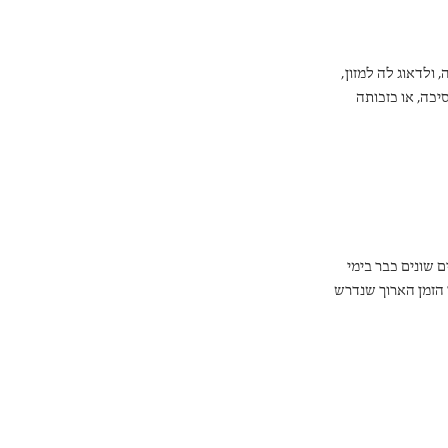
ולדאוג לה למזון,
יכה, או כזכותה
ין, וגם שד"ל סבור
התורה למעשה מכירה
 שונים כבר בימי
 הזמן הארוך שנדרש
ישראל כבש את הארץ
נותרו בארץ עונש על
.