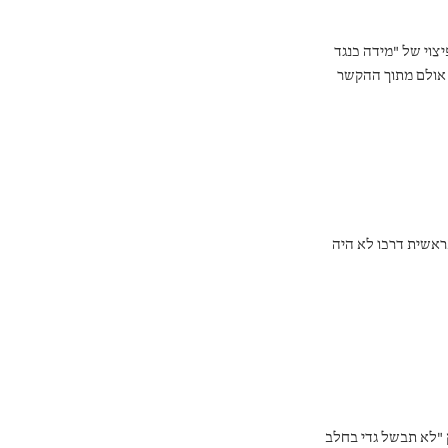
צוי של "מידה כנגד
. אולם מתוך ההקשר
שי חי. כלומר,
ראשית דרכו לא היה
ר שור (המאה ה -12 לספירה) לפסוק "לא תבשל גדי בחלב