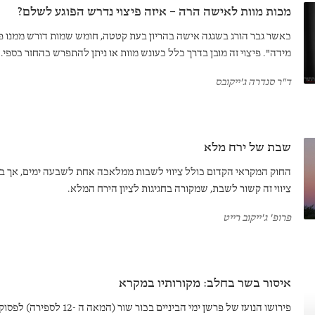
מכות מוות לאישה הרה – איזה פיצוי נדרש הפוגע לשלם?
כאשר גבר הורג בשגגה אישה בהריון בעת קטטה, חומש שמות דורש ממנו פי
מידה". פיצוי זה מובן בדרך כלל כעונש מוות או ניתן להתפרש כהחזר כספי
שבו מופיע הניסוח המשפטי של מקרה זה, נראה כי מדובר על ממלא מקום אנו
ד"ר סנדרה ג'ייקובס
העבריין צריך למסור אישה ממשפחתו שלו.
שבת של ירח מלא
החוק המקראי הקדום כולל ציווי לשבות ממלאכה אחת לשבעה ימים, אך ב
ציווי זה קשור לשבת, שמקורה בחגיגות לציון הירח המלא.
פרופ' ג'ייקוב רייט
איסור בשר בחלב: מקורותיו במקרא
פירושו הנועז של פרשן ימי הביניים בכו